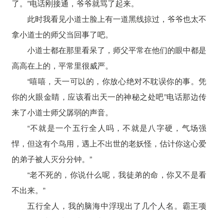
了。”电话刚接通，爷爷就骂了起来。
此时我看见小道士脸上有一道黑线掠过，爷爷也太不
拿小道士的师父当回事了吧。
小道士都在那里看呆了，师父平常在他们的眼中都是
高高在上的，平常里很威严。
“嘻嘻，天一可以的，你放心绝对不耽误你的事。凭
你的火眼金睛，应该看出天一的神秘之处吧”电话那边传
来了小道士师父孱弱的声音。
“不就是一个五行全人吗，不就是八字硬，气场强
悍，但这有个鸟用，遇上不出世的老妖怪，估计你这心爱
的弟子被人灭分分钟。”
“老不死的，你说什么呢，我徒弟的命，你又不是看
不出来。”
五行全人，我的脑海中浮现出了几个人名。霸王项