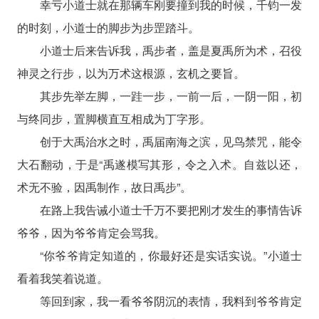
幸亏小道士就在那辆车刚要撞到我的时候，千钧一发
的时刻，小道士的脚步为步罡踏斗。
小道士后来告诉我，禹步者，盖是夏禹所为术，召役
神灵之行步，以为万术这根源，玄机之要旨。
其步先举左脚，一跬一步，一前一后，一阴一阳，初
与终同步，置脚横直互相成为丁字形。
创于大禹治水之时，禹届南海之滨，见鸟禁咒，能令
大石翻动，于是“禹遂模写其形，令之入术。自兹以还，
术无不验，因禹制作，故日禹步”。
在路上我告诫小道士千万不要把刚才发生的事情告诉
爷爷，因为爷爷肯定会骂我。
“你爷爷肯定知道的，你最好还是实话实说。”小道士
看着我笑着说道。
等回到家，我一看爷爷阴沉的表情，我料到爷爷肯定