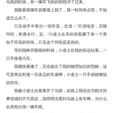
马路的时候，有一辆车飞快的朝我冲了过来。
我眼看那辆车就要撞上我了，我一时间有点慌，不知
道怎么办了。
只见他手中拿出一张符箓，念道：“天清地灵，兵随
印转，将逐令行，定。”小道士从车的前面撕下来一个类
似于符箓的符纸，只见这个符纸是蓝色的。
等到我睁开眼睛的时候，小道士在我的前边站着，一
只手推着汽车。
我都快看傻了，完全超出了我的物理知识的范畴。这
可是将近时速一百多迈的车速啊，小道士一只手就能够抵
抗的住。
我被小道士拉着离开了马路，在路上我还在为刚才的
事情感到不可思议，我明明没看到马路上有车啊，为什么
会突然出现一辆车呢。