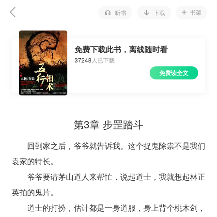
书架
听书
下载
免费下载此书，离线随时看
37248
人已下载
免费读全文
第3章 步罡踏斗
回到家之后，爷爷就告诉我。这个捉鬼除祟不是我们
袁家的特长。
爷爷要请茅山道人来帮忙，说起道士，我就想起林正
英拍的鬼片。
道士的打扮，估计都是一身道服，身上背个桃木剑，