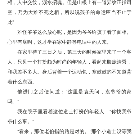
相，人中交纹，溺水招魂。但是山根上有一道异纹正指司
空，乃为大难不死之相，所以说孩子的命运应当不止于
此”
难怪爷爷这么放心呢，是因为爷爷给孩子看了面相。
心里有底啊，这才坐在家中静等电话中的人来。
在家里待了三日之后，第三天的时候家里来了一个客
人，只见一个打扮颇为时尚的年轻人，看起来脸庞清秀，
和我差不多大。身后背着一个运动包，塞鼓鼓的不知道背
着什么东西。
他进门之后便问道：“这里是袁天问，袁爷爷的家
吗。”
我在院子里看着这位道士打扮的年轻人：“你找我爷
爷什么事。”
“看来，那位老伯指的路是对的。”那个小道士没等我