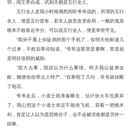
羽，闯王李自成，武则天都是五行全人。
五行全人是我小时候偶然间听爷爷说的，所谓的五行
全人，便是五行皆有，若非人故意改变命局，一般的鬼祟
根本不敢靠近半分。可以说五行全人，便是举世罕见。
“我孙子看上你徒弟的那个手机了，你明天给邮递几
个过来，不然后果你知道。”爷爷这那里是要啊，简直就
是明目张胆的威胁。
“屁大点事，我还以为什么事情。明天我让徒弟去
邮，顺便给你带点土特产。”在寒暄了几句，爷爷就挂断
了电话。
爷爷走后，小道士就准备睡去，估计坐火车也累坏
了。我心想这个小道士肯定不能坐飞机，背着一把桃木
剑，肯定让人以为是恐怖分子，会不会被没收都是另外一
回事。