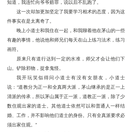
知道，我连忙向爷爷赔罪，说以后不乱跑了。
这一次却加更加坚定了我要学习相术的态度，因为这
件事实在是太离奇了。
晚上小道士和我住在一起，和我聊着他在茅山的一些
有趣的事情，他说他和师兄们每天在山上练习法术，练习
画符。
原来只有道行达到一定的水准，师父才会让他们下
山。铲除邪物，捉拿鬼怪。
我开玩笑似得问小道士有没有女朋友，小道士
说：“道教分为正一和全真两大派，茅山继承的是正一上
清派的传承，所以茅山属于正一派，道教正一派，除了少
数住观出家的道士。其他道士依然可以和普通人一样结
婚、工作，并不影响他们道士的身份。只有全真派要求必
须出家住观。”