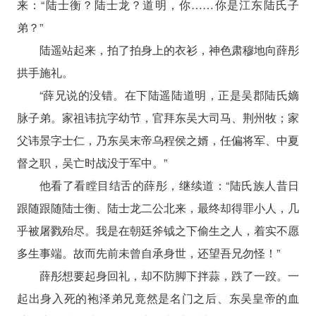
来：“陆士衡？陆士龙？道明，你……你是江东陆氏子
弟？”
陆遥站起来，拍了拍身上的衣衫，神色肃穆地向薛彤
拱手施礼。
“薛兄说的没错。在下陆遥陆道明，正是吴郡陆氏嫡
脉子弟。家祖讳抗字幼节，官拜东吴大司马、荆州牧；家
父讳景字士仁，乃东吴末帝乌程侯之婿，任偏将军、中夏
督之职，吴亡时战没于军中。”
他看了看瞠目结舌的薛彤，继续道：“陆氏族人昔日
跟随跟随陆士衡、陆士龙二公北来，最终却得罪小人，几
乎被屠戮殆尽。我是在朝廷斧钺之下偷生之人，着实不愿
多生事端。故而先前未曾自承身世，还望吾兄勿怪！”
薛彤想要起身回礼，却不防脚下拌蒜，跌了一跤。一
起出身入死的袍泽弟兄竟然是名门之后、东吴皇帝的血