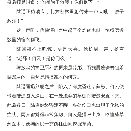
身后顿足叫道：“他是为了救我！你们退下！”
陆遥正待响应，北方密林里忽传来一声大吼：“贼子
敢尔！”
这一声吼，仿佛深山之中起了个炸雷也似，惊得远近
数里的宿鸟群飞。
陆遥却不止吃惊，更是大喜。他长啸一声，扬声
道：“老薛！何云！是你们么？”
与放哨的护卫恶斗的原来是薛彤。而施展连珠箭狙杀
裴郎君的，自然是精擅箭术的何云。
陆遥逼退刘聪之后，陷入了深度昏迷，薛彤、何云便
带着陆遥遁入深山，在一处废弃的草棚将陆遥安置下来。
此后数日，陆遥始终昏迷不醒，各处伤口也出现了化脓的
症状。两人都觉得非常焦虑。何云是猎户出身，略懂些草
药医术，便与薛彤一齐前往山间挖掘草药。