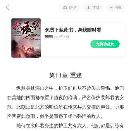
书架
听书
下载
免费下载此书，离线随时看
9999+
人已下载
免费读全文
第11章 重逢
纵然身处深山之中，护卫们也从不曾失去警惕。他们
在营地的四面都布置了值夜的暗哨，严密保护裴郎君的安
危。此刻正是北方的哨位所在传来兵刃交接的声音。听那
声音密如急雨，似乎是遭遇了相当强悍的敌人。
随侍在裴郎君身边的护卫共有六人。他们都是训练有