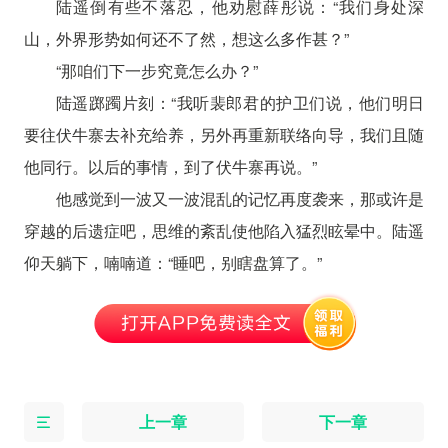
陆遥倒有些不落忍，他劝慰薛彤说：“我们身处深
山，外界形势如何还不了然，想这么多作甚？”
“那咱们下一步究竟怎么办？”
陆遥踯躅片刻：“我听裴郎君的护卫们说，他们明日
要往伏牛寨去补充给养，另外再重新联络向导，我们且随
他同行。以后的事情，到了伏牛寨再说。”
他感觉到一波又一波混乱的记忆再度袭来，那或许是
穿越的后遗症吧，思维的紊乱使他陷入猛烈眩晕中。陆遥
仰天躺下，喃喃道：“睡吧，别瞎盘算了。”
上一章
下一章