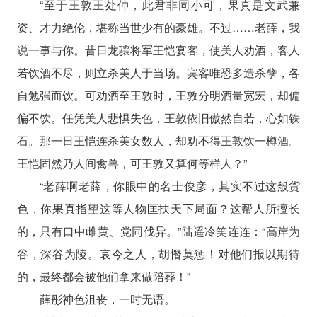
“至于王敦王处仲，此君非同小可，果真是文武兼
资、才力绝伦，堪称当世少有的豪雄。不过……老薛，我
说一事与你。昔日龙骧将军王恺宴客，使美人劝酒，客人
若饮酒不尽，则立杀美人于当场。宾客唯恐多造杀孽，各
自勉强而饮。可劝酒至王敦时，王敦分明酒量宽宏，却偏
偏不饮。任凭美人悲惧失色，王敦依旧傲然自若，心如铁
石。那一日王恺连杀美女数人，却劝不得王敦饮一樽酒。
王恺固然乃人间禽兽，可王敦又算何等样人？”
“老薛啊老薛，你眼中的名士俊彦，其实不过这般货
色，你果真指望这等人物匡扶天下局面？这帮人所擅长
的，只有口中雌黄、党同伐异。”陆遥冷笑连连：“高岸为
谷，深谷为陵。哀今之人，胡憯莫惩！对他们报以期待
的，最终都会被他们拿来做陪葬！”
薛彤神色沮丧，一时无语。