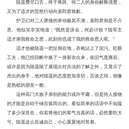
陆遥费尽口舌，终于将薛、何二人的身份解释清楚，
又为了适才的贸然行动向裴郎君致歉。
护卫们对二人莽撞的举动极其不满，裴郎君倒是不介
意。他似笑非笑地道：“既然是误会，何必计较？陆军主
适才谢我救命之恩，此刻你也成了我的救命恩人呢。”
适才他被陆遥一把扯倒在地，衣袍沾上了泥污。眨眼
工夫，他已经回帐中换了一身新衣出来，依旧气度雍容。
或许是因为陆遥除了展现出对兵法的了解之外，又显示了
杰出的身手，他对陆遥的态度愈加亲切，言谈之间，倒像
是熟稔的朋友一般。
这种高门大族子弟别的能力或许平庸，但是待人接物
的才能是自幼千锤百炼而出的。看似简单的话语中不知蕴
了多少深意在，你若将他们的客气当真的话，必然要吃大
亏。陆遥这么告诫自己，小心翼翼地对答着。