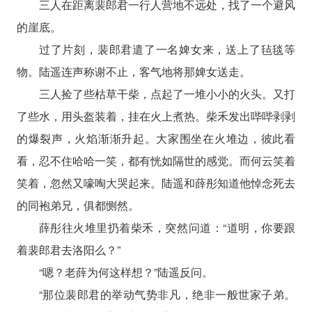
三人在距离裴郎君一行人营地不远处，找了一个避风
的崖底。
过了片刻，裴郎君遣了一名婢女来，送上了毡毯等
物。陆遥连声称谢不止，客气地将那婢女送走。
三人捡了些枯草干柴，点起了一堆小小的火头。又打
了些水，用头盔装着，挂在火上煮热。柴禾发出哔哔剥剥
的爆裂声，火焰渐渐升起。大家围坐在火堆边，彼此看
看，忍不住哈哈一笑，都有恍如隔世的感觉。而何云笑着
笑着，忽然又嚎啕大哭起来。陆遥和薛彤知道他悼念死去
的同袍弟兄，俱都恻然。
薛彤往火堆里扔着柴禾，突然问道：“道明，你要跟
着裴郎君去洛阳么？”
“嗯？老薛为何这样想？”陆遥反问。
“那位裴郎君的举动气势非凡，绝非一般世家子弟。