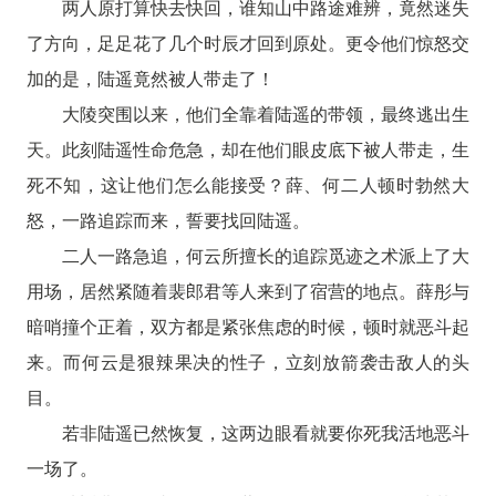
两人原打算快去快回，谁知山中路途难辨，竟然迷失
了方向，足足花了几个时辰才回到原处。更令他们惊怒交
加的是，陆遥竟然被人带走了！
大陵突围以来，他们全靠着陆遥的带领，最终逃出生
天。此刻陆遥性命危急，却在他们眼皮底下被人带走，生
死不知，这让他们怎么能接受？薛、何二人顿时勃然大
怒，一路追踪而来，誓要找回陆遥。
二人一路急追，何云所擅长的追踪觅迹之术派上了大
用场，居然紧随着裴郎君等人来到了宿营的地点。薛彤与
暗哨撞个正着，双方都是紧张焦虑的时候，顿时就恶斗起
来。而何云是狠辣果决的性子，立刻放箭袭击敌人的头
目。
若非陆遥已然恢复，这两边眼看就要你死我活地恶斗
一场了。