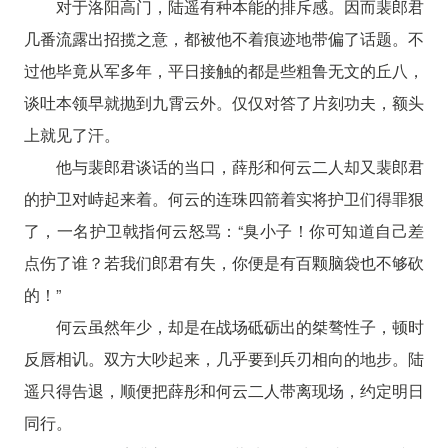
对于洛阳高门，陆遥有种本能的排斥感。因而裴郎君
几番流露出招揽之意，都被他不着痕迹地带偏了话题。不
过他毕竟从军多年，平日接触的都是些粗鲁无文的丘八，
谈吐本领早就抛到九霄云外。仅仅对答了片刻功夫，额头
上就见了汗。
他与裴郎君谈话的当口，薛彤和何云二人却又裴郎君
的护卫对峙起来着。何云的连珠四箭着实将护卫们得罪狠
了，一名护卫戟指何云怒骂：“臭小子！你可知道自己差
点伤了谁？若我们郎君有失，你便是有百颗脑袋也不够砍
的！”
何云虽然年少，却是在战场砥砺出的桀骜性子，顿时
反唇相讥。双方大吵起来，几乎要到兵刃相向的地步。陆
遥只得告退，顺便把薛彤和何云二人带离现场，约定明日
同行。