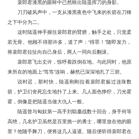
裴郎君漆黑的眼眸中已然映出陆遥挥刀的身影。
刀刃破风声中，一支从漆黑夜色中飞来的长箭在刀锋
之下中分为二。
这时陆遥伸手握住裴郎君的臂膀，触手之处，只觉柔
若无骨。他顾不得那许多，道了声：“得罪！”随即发力，
将裴郎君拉扯向自己身后，两人一同向后翻滚。
裴郎君飞出丈许，惊呼着跌倒在地。与此同时，他原
来所在的地面上“笃笃”连响，赫然已深深地扎了三箭。
说时迟，那时快，陆遥刚刚拉着裴郎君躲过连珠数
箭，护卫们舍死忘生地扑了上来。几人面色狰狞，刀光霍
霍，倒像是把陆遥当做大仇人一般。
陆遥曾与匈奴第一高手刘聪鏖战数十回合，身手何等
高绝，几名护卫虽然是百里挑一的勇士，哪里放在他的眼
里？他随手舞刀，便将这几人逼退。随后便听得裴郎君在