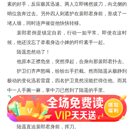
素的好手，反应极其迅速。两人立即锵然拔刀，向北侧的
哨位急奔过去。另外四人则遮护在裴郎君身前，形成了一
堵人墙，同时连声催促他快快转移。
裴郎君倒是镇定自若，行动一如平常。即使在这时
候，他还没忘了牵着身边小婢的纤纤素手一起。
陆遥忽然动了！
他原本正襟危坐，突然弹起，合身向那裴郎君扑去。
护卫们齐声怒喝，纷纷出手拦截。然而陆遥从极静到
极动的变化迅若雷霆，四名护卫竟然没能拦得住他。而其
中一人手腕一麻，掌中刀已然到了陆遥的手里。
陆遥直迫裴郎君身前，挥刀。