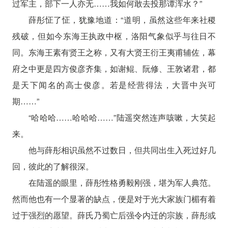
过军主，部下一人亦无……我如何敢去投那谭浑水？”
薛彤怔了怔，犹豫地道：“道明，虽然这些年来社稷
残破，但如今东海王执政中枢，洛阳气象似乎与往日不
同。东海王素有贤王之称，又有大贤王衍王夷甫辅佐，幕
府之中更是四方俊彦齐集，如谢鲲、阮修、王敦诸君，都
是天下闻名的高士俊彦。若是经营得法，大晋中兴可
期……”
“哈哈哈……哈哈哈……”陆遥突然连声咳嗽，大笑起
来。
他与薛彤相识虽然不过数日，但共同出生入死过好几
回，彼此的了解很深。
在陆遥的眼里，薛彤性格勇毅刚强，堪为军人典范。
然而他也有一个显著的缺点，便是对于光大家族门楣有着
过于强烈的愿望。薛氏乃蜀亡后强令内迁的宗族，薛彤或