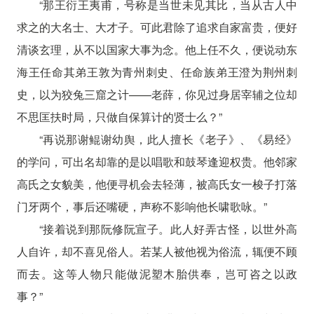
“那王衍王夷甫，号称是当世未见其比，当从古人中
求之的大名士、大才子。可此君除了追求自家富贵，便好
清谈玄理，从不以国家大事为念。他上任不久，便说动东
海王任命其弟王敦为青州刺史、任命族弟王澄为荆州刺
史，以为狡兔三窟之计——老薛，你见过身居宰辅之位却
不思匡扶时局，只做自保算计的贤士么？”
“再说那谢鲲谢幼舆，此人擅长《老子》、《易经》
的学问，可出名却靠的是以唱歌和鼓琴逢迎权贵。他邻家
高氏之女貌美，他便寻机会去轻薄，被高氏女一梭子打落
门牙两个，事后还嘴硬，声称不影响他长啸歌咏。”
“接着说到那阮修阮宣子。此人好弄古怪，以世外高
人自许，却不喜见俗人。若某人被他视为俗流，辄便不顾
而去。这等人物只能做泥塑木胎供奉，岂可咨之以政
事？”