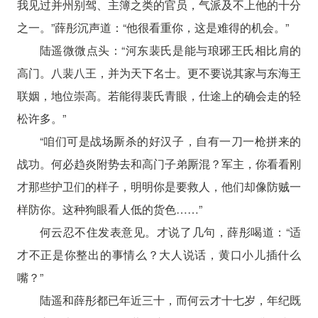
我见过并州别驾、主簿之类的官员，气派及不上他的十分
之一。”薛彤沉声道：“他很看重你，这是难得的机会。”
陆遥微微点头：“河东裴氏是能与琅琊王氏相比肩的
高门。八裴八王，并为天下名士。更不要说其家与东海王
联姻，地位崇高。若能得裴氏青眼，仕途上的确会走的轻
松许多。”
“咱们可是战场厮杀的好汉子，自有一刀一枪拼来的
战功。何必趋炎附势去和高门子弟厮混？军主，你看看刚
才那些护卫们的样子，明明你是要救人，他们却像防贼一
样防你。这种狗眼看人低的货色……”
何云忍不住发表意见。才说了几句，薛彤喝道：“适
才不正是你整出的事情么？大人说话，黄口小儿插什么
嘴？”
陆遥和薛彤都已年近三十，而何云才十七岁，年纪既