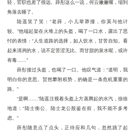
轻，官职也差了很远。薛彤这么一说，何云撇撇嘴，缩到
角落去睡了。
陆遥笑了笑：“老薛，小儿辈莽撞，你莫与他计
较。”他端起架在火堆上的头盔，喝了一口水，露出了思
忖的表情：“人生道路的选择，如人饮水，甘苦自知。看
起来清冽的水，说不定苦涩无比。而甘甜的泉水呢，或许
有毒……”
薛彤接过头盔，也喝了一口。他叹气道：“道明，我
明白你的意思。贸然攀附权势，的确是一条危机重重的
路。”
“是啊……”陆遥注视着头盔上方蒸腾起的水汽，徐徐
地道：“陆士衡公、陆士龙公殷鉴在前，我不能不多考
虑。”
薛彤随意点了点头，正待应和几句，忽然跳了起