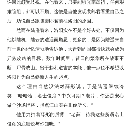
许因此颇受歧视。在他看来，只要能够光宗耀祖，任何艰
难险阻，都可以不顾。这便是当他发现裴郎君看重自己之
后，劝说自己跟随裴郎君前往洛阳的原因。
然而在陆遥看来，洛阳实在不是个好去处。不仅因为
他以陆机、陆云的遭遇而顾忌，更多的，是因为陆遥来自
前一世的记忆清晰地告诉他，大晋朝的国都很快就会成为
异族攻略的目标。数年时间里，昔日的繁华所在战事不
断，尸骨成山。出于趋利避害的本能，他一点也不希望以
洛阳作为自己崭新人生的起点。
这个理由当然没法对薛彤说，于是陆遥继续冷
笑：“哈哈哈，名士俊彦？中兴可期？老薛，你还是安心
做个沙场悍将，指点江山实在非你所长。”
他用力拍着薛彤的后背：“老薛，待我这些所谓名士
俊彦的底细说与你知晓。”