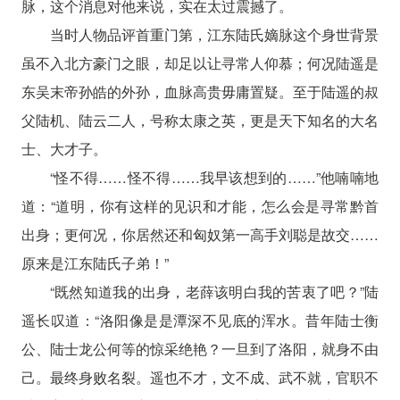
脉，这个消息对他来说，实在太过震撼了。
当时人物品评首重门第，江东陆氏嫡脉这个身世背景
虽不入北方豪门之眼，却足以让寻常人仰慕；何况陆遥是
东吴末帝孙皓的外孙，血脉高贵毋庸置疑。至于陆遥的叔
父陆机、陆云二人，号称太康之英，更是天下知名的大名
士、大才子。
“怪不得……怪不得……我早该想到的……”他喃喃地
道：“道明，你有这样的见识和才能，怎么会是寻常黔首
出身；更何况，你居然还和匈奴第一高手刘聪是故交……
原来是江东陆氏子弟！”
“既然知道我的出身，老薛该明白我的苦衷了吧？”陆
遥长叹道：“洛阳像是是潭深不见底的浑水。昔年陆士衡
公、陆士龙公何等的惊采绝艳？一旦到了洛阳，就身不由
己。最终身败名裂。遥也不才，文不成、武不就，官职不