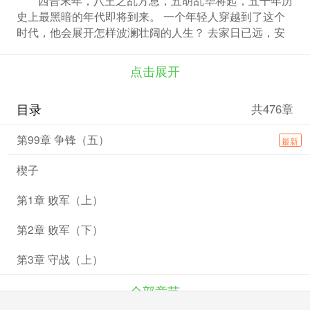
史上最黑暗的年代即将到来。 一个年轻人穿越到了这个
时代，他会展开怎样波澜壮阔的人生？ 去家日已远，安
知存与亡？我欲竟此曲，此曲悲且长！
点击展开
目录
共476章
第99章 争锋（五）
最新
楔子
第1章 败军（上）
第2章 败军（下）
第3章 守战（上）
全部章节