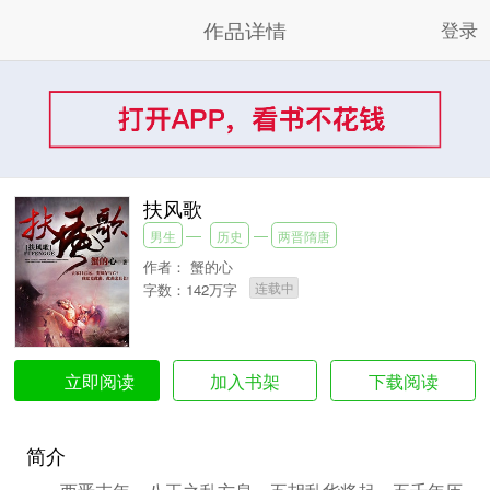
作品详情
登录
扶风歌
男生
历史
两晋隋唐
作者：
蟹的心
连载中
字数：142万字
加入书架
下载阅读
立即阅读
简介
西晋末年，八王之乱方息，五胡乱华将起，五千年历