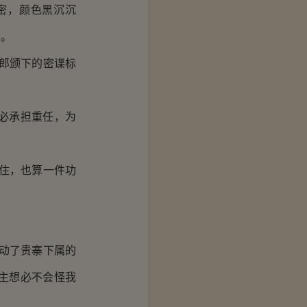
密，颜色黑沉沉
思。
郎颁下的密谍标
想必承担重任，为
住，也算一件功
动了贵寨下属的
主想必不会怪我