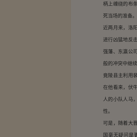
柄上缠绕的布
死当场的准备
近两月来，洛
进行凶猛地反
强藩、东瀛公
般的冲突中继
竟陵县主利用
在他看来，伏
人的小队人马
性。
可是，随着大
国毫无疑问是