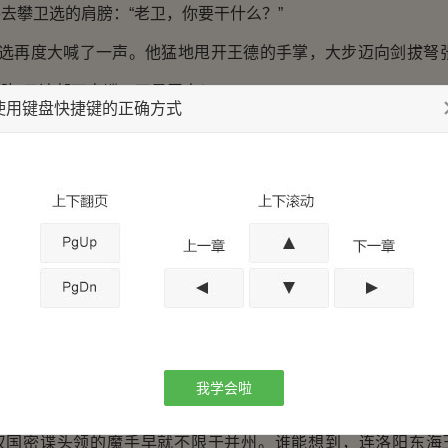
去攀卫选的肩膀：“老卫，你要干什么？”
卫选再度大喊了一声。他猛地甩开王德的手掌，大步迈向剑拔弩
陈*元达部下密谍，不是晋人！”
使用键盘快捷键的正确方式
锤砸中般，踉跄了一步。
达，这个名字对王德来说太熟悉了。
并非朝廷的官员，而是匈奴汉国伪职。而陈*元达是匈奴大单于刘
执掌机要，直接受命于刘渊本人，专门负责对大晋朝廷的情报刺
*元达神出鬼没的手段让并州的朝廷军马吃了无数苦头。他们的作
将领临阵投敌、他们的勇士遭到刺杀……这种种消息穿到洛阳，
我学会啦
摇头。甚至不止一人以此为由，攻击东瀛公司马腾御下无方。
汉国密谍头领的魔手早就不限于并州。谁能想到，连洛阳东海