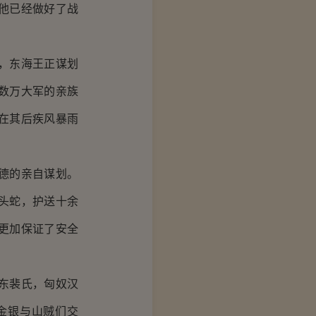
他已经做好了战
，东海王正谋划
数万大军的亲族
在其后疾风暴雨
德的亲自谋划。
头蛇，护送十余
更加保证了安全
东裴氏，匈奴汉
金银与山贼们交