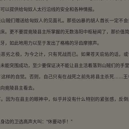
则可以提供给匈奴人太行沿线的安全和各种情报。
是山贼们赠送给匈奴人的见面礼。那些凶暴的胡人酋长一定不会
暖床。更不要提竟陵县主所掌握的无数洛阳中枢秘闻了，那价值
着牙，如此地用力以至于发出了格格的牙齿摩擦声。
是恶劣之极，为今之计，只有死战而已。如果苍天庇佑的话，或
终未能突围成功，至少要保证决不能让县主活着落到山贼们的手
有这样的自觉。否则，自己只有在战死之前先将县主杀死……王
头向竟陵县主看去。
下。因为在县主的眼神中，似乎并没有什么特别的紧张感，反倒
身边的卫选高声大叫：“休要动手！”