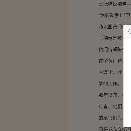
王德吃惊地伸手
“休要动手！”
乃汉国黄门侍郎
王德像是被重
黄门侍郎陈*元
这个黄门侍郎
人谋士。此人
解的工作。
数年以来，陈
可言、他们的
的高官们为之
原来这位匈奴