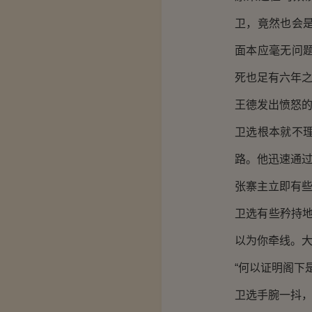
卫，竟然也会
面本应毫无问
死也足有六年
王德发出愤怒的
卫选根本就不
路。他迅速通
张寨主立即有
卫选有些矜持
以为你牵线。大
“何以证明阁下
卫选手腕一抖