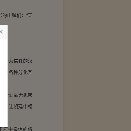
张的山贼们：“某
渊最为信任的汉
探和各种分化瓦
战计划毫无机密
时常让朝廷中枢
王府中亲信的侍