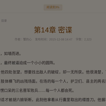
阅读到3%
目录
第14章 密谍
作者：
蟹的心
发布时间：
2015-12-08 14:47
字数：
2,323
举，如墙而进。
退，最终被逼迫成一个小小的圆阵。
，他四处张望，想要找出敌人的破绽，却一无所获。他很清楚，
、肢体横飞的凶残场面。在场的每一个人，护卫们、县主的两名
目愣口呆的三名晋军败兵……每一个人都会死。
刀适才被胡六娘斩断，此刻他拿着从行囊里取出的缳首刀。他握