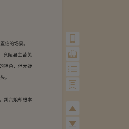
以置信的场景。
。竟陵县主苦笑
的神色，但无疑
摇头。
。胡六娘却根本