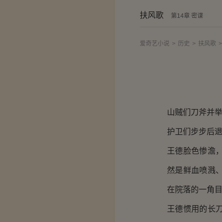
扶风歌
第14章 密谍
爱奇艺小说
>
历史
>
扶风歌
>
山贼们刀斧并
护卫们步步后
王德脸色惨澹
然是鲜血喷溅
在院落的一角
王德惯用的长