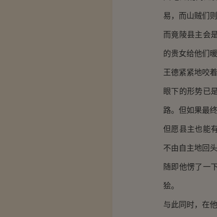
易，而山贼们
而竟陵县主会
的贵女给他们
王德紧紧地咬
眼下的形势已
路。但如果最
但愿县主也能
不由自主地回
随即他愣了一
狯。
与此同时，在他