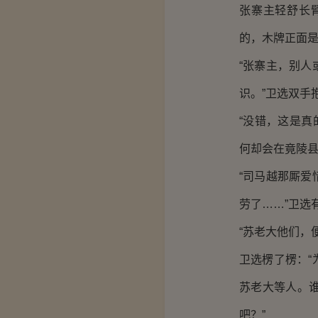
张寨主轻舒长
的，木牌正面
“张寨主，别
识。”卫选双手
“没错，这是真
何却会在竟陵县
“司马越那厮
劳了……”卫选
“苏老大他们，
卫选楞了楞：
苏老大等人。
吧？”