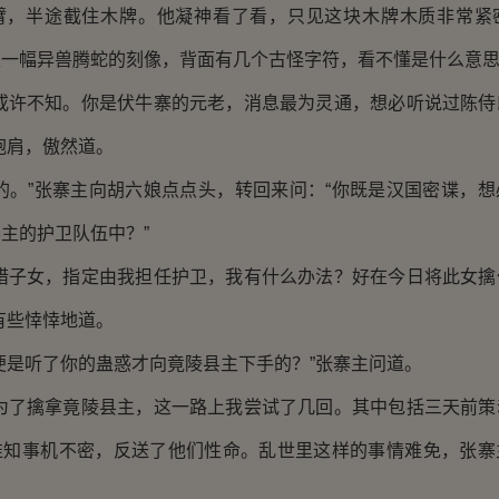
臂，半途截住木牌。他凝神看了看，只见这块木牌木质非常紧
是一幅异兽腾蛇的刻像，背面有几个古怪字符，看不懂是什么意
人或许不知。你是伏牛寨的元老，消息最为灵通，想必听说过陈侍
抱肩，傲然道。
的。”张寨主向胡六娘点点头，转回来问：“你既是汉国密谍，
主的护卫队伍中？”
爱惜子女，指定由我担任护卫，我有什么办法？好在今日将此女擒
有些悻悻地道。
便是听了你的蛊惑才向竟陵县主下手的？”张寨主问道。
“为了擒拿竟陵县主，这一路上我尝试了几回。其中包括三天前策
谁知事机不密，反送了他们性命。乱世里这样的事情难免，张寨