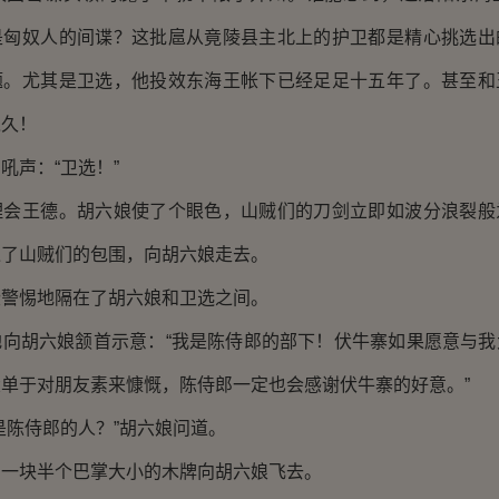
是匈奴人的间谍？这批扈从竟陵县主北上的护卫都是精心挑选出
题。尤其是卫选，他投效东海王帐下已经足足十五年了。甚至和
之久！
吼声：“卫选！”
理会王德。胡六娘使了个眼色，山贼们的刀剑立即如波分浪裂般
过了山贼们的包围，向胡六娘走去。
些警惕地隔在了胡六娘和卫选之间。
地向胡六娘颔首示意：“我是陈侍郎的部下！伏牛寨如果愿意与我
单于对朋友素来慷慨，陈侍郎一定也会感谢伏牛寨的好意。”
是陈侍郎的人？”胡六娘问道。
，一块半个巴掌大小的木牌向胡六娘飞去。