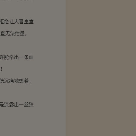
拒绝让大晋皇室
简直无法估量。
许能杀出一条血
里！
德沉痛地想着，
是流露出一丝狡