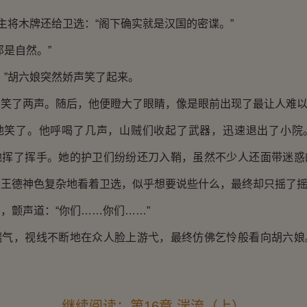
寨主将木牌还给卫选：“阁下确实就是汉国的密谍。”
那是自然。”
！”胡六娘突然娇声笑了起来。
着笑了两声。随后，他便瞪大了眼睛，像是眼前出现了最让人难
地笑了。他呼喝了几声，山贼们收起了武器，迅速退出了小院
地挥了挥手。她的护卫们纷纷还刀入鞘，虽然不少人还面带迷惑
。王德神色复杂地看着卫选，似乎想要说些什么，最终却只摇了
，颤声道：“你们……你们……”
喘气，视线不断地在众人脸上游弋，最终仿佛乞怜般看向胡六娘
继续阅读：第16章 湍流（上）