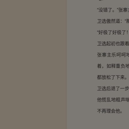
“没错了。”张
卫选傲然道：“
“好极了好极了
卫选起初也跟
张寨主乐呵呵
着，如释重负
都放松了下来
卫选后退了一步
他慌乱地粗声
不再理会他。