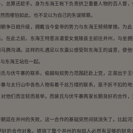
条，总算还趁手。身为东海王帐下负责拱卫重要人物的百人督，
。然而哪怕如此，也不足以为自己的失误赎罪。
阳朝争日趋升级，拥戴当今皇帝的势力与东海王频频摩擦。为此
击。在此之前，东海王特意派遣爱女竟陵县主前往并州，与坐拥
司马腾沟通。这样的礼遇足以东瀛公感受到东海王的诚意，使他
续与东海王站在一起。
裴氏与伏牛寨的联系，偷越匈奴势力范围赶赴上党，正是出于王
牛寨与太行山中各色人物有着千丝万缕的联系，是不折不扣的地
，对他们而言轻而易举。而裴氏与伏牛寨两家长期良好的合作，
晋朝廷在并州的失败，这一合作的基础突然间就消失了。比起河
更好的合作对象。掳掠了整个并州的匈奴人必然有足够的财帛