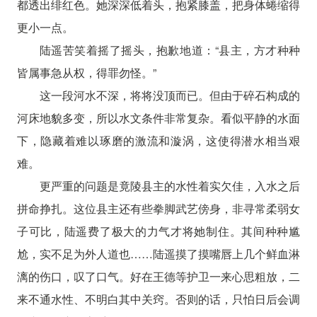
都透出绯红色。她深深低着头，抱紧膝盖，把身体蜷缩得
更小一点。
陆遥苦笑着摇了摇头，抱歉地道：“县主，方才种种
皆属事急从权，得罪勿怪。”
这一段河水不深，将将没顶而已。但由于碎石构成的
河床地貌多变，所以水文条件非常复杂。看似平静的水面
下，隐藏着难以琢磨的激流和漩涡，这使得潜水相当艰
难。
更严重的问题是竟陵县主的水性着实欠佳，入水之后
拼命挣扎。这位县主还有些拳脚武艺傍身，非寻常柔弱女
子可比，陆遥费了极大的力气才将她制住。其间种种尴
尬，实不足为外人道也……陆遥摸了摸嘴唇上几个鲜血淋
漓的伤口，叹了口气。好在王德等护卫一来心思粗放，二
来不通水性、不明白其中关窍。否则的话，只怕日后会调