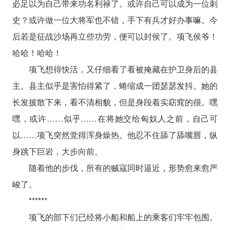
必足以为自己带来功名利禄了。或许自己可以成为一位刺
史？或许做一位大将军也不错，手下有兵才好办事嘛。今
后若是征战沙场再立些功劳，便可以封侯了。项飞侯爷！
哈哈！哈哈！
项飞想得快活，又仔细看了看被掩藏在护卫身后的县
主。县主似乎是害怕得紧了，蜷缩成一团瑟瑟发抖。她的
长发披散下来，看不清相貌，但是身段着实窈窕的很。嘿
嘿，或许……似乎……在将她交给匈奴人之前，自己可
以……项飞突然觉得浑身燥热。他忍不住舔了舔嘴唇，纵
身跳下巨岩，大步向前。
随着他的步伐，所有的贼寇同时逼近，形势愈来愈严
峻了。
******
项飞的部下们已经将小船和船上的乘客们牢牢包围。