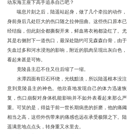
动东海王座下高手追杀自己吧？
喘息片刻之后，陆遥站起身，做了几个牵拉的动作，
身前身后几处巨大的伤口随之拉伸扭曲。这些伤口原本已
经结痂，但此刻全都撕裂开来，鲜血将衣袍都染红了。尤
其是右侧肘下一道伤口，最深处隐约可见森森白骨，由于
失血过多和河水浸泡的影响，附近的肌肉呈现出灰白色，
看起来甚是可怖。
竟陵县主忍不住又往后缩了一缩。
水潭四面有巨石环绕，光线黯淡，所以陆遥根本没注
意到竟陵县主的神色。他欣喜地发现自己的体力迅速恢
复，伤口崩裂对身体机能影响并不如外表看起来那么严
重。可笑的是，得益于前一世长期病患的折磨，他的痛阈
相当之高，这些外伤带来的痛感也远在承受极限之下。陆
遥满意地点点头，转身重又水里去。