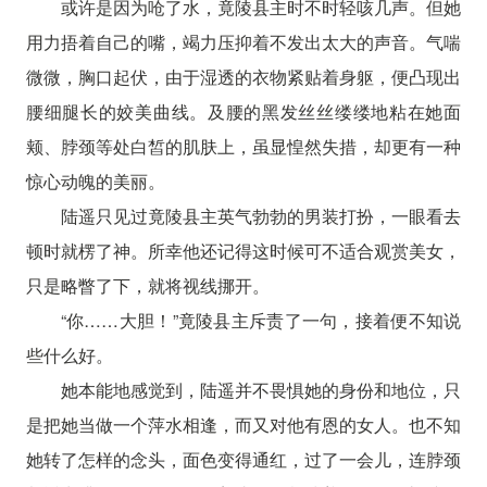
或许是因为呛了水，竟陵县主时不时轻咳几声。但她
用力捂着自己的嘴，竭力压抑着不发出太大的声音。气喘
微微，胸口起伏，由于湿透的衣物紧贴着身躯，便凸现出
腰细腿长的姣美曲线。及腰的黑发丝丝缕缕地粘在她面
颊、脖颈等处白皙的肌肤上，虽显惶然失措，却更有一种
惊心动魄的美丽。
陆遥只见过竟陵县主英气勃勃的男装打扮，一眼看去
顿时就楞了神。所幸他还记得这时候可不适合观赏美女，
只是略瞥了下，就将视线挪开。
“你……大胆！”竟陵县主斥责了一句，接着便不知说
些什么好。
她本能地感觉到，陆遥并不畏惧她的身份和地位，只
是把她当做一个萍水相逢，而又对他有恩的女人。也不知
她转了怎样的念头，面色变得通红，过了一会儿，连脖颈