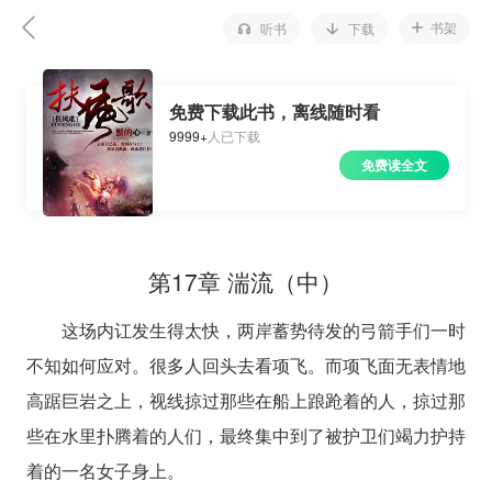
书架
听书
下载
免费下载此书，离线随时看
9999+
人已下载
免费读全文
第17章 湍流（中）
这场内讧发生得太快，两岸蓄势待发的弓箭手们一时
不知如何应对。很多人回头去看项飞。而项飞面无表情地
高踞巨岩之上，视线掠过那些在船上踉跄着的人，掠过那
些在水里扑腾着的人们，最终集中到了被护卫们竭力护持
着的一名女子身上。