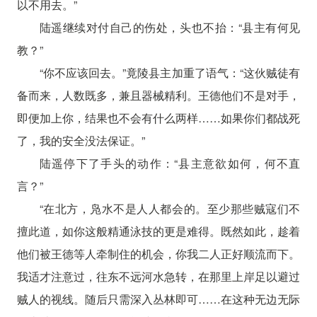
以不用去。”
陆遥继续对付自己的伤处，头也不抬：“县主有何见
教？”
“你不应该回去。”竟陵县主加重了语气：“这伙贼徒有
备而来，人数既多，兼且器械精利。王德他们不是对手，
即便加上你，结果也不会有什么两样……如果你们都战死
了，我的安全没法保证。”
陆遥停下了手头的动作：“县主意欲如何，何不直
言？”
“在北方，凫水不是人人都会的。至少那些贼寇们不
擅此道，如你这般精通泳技的更是难得。既然如此，趁着
他们被王德等人牵制住的机会，你我二人正好顺流而下。
我适才注意过，往东不远河水急转，在那里上岸足以避过
贼人的视线。随后只需深入丛林即可……在这种无边无际