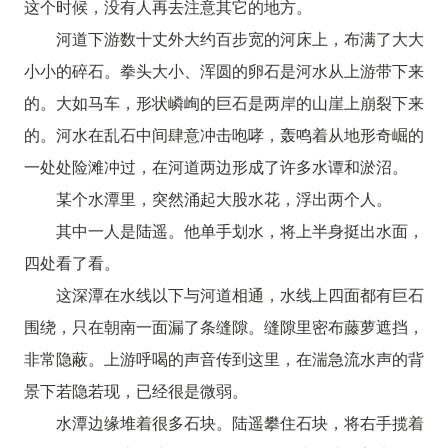
这个时候，没有人再去注意其它的地方。
河道下游数十丈外大约百步宽的河床上，布满了大大
小小的碎石。拳头大小、浑圆的卵石是河水从上游带下来
的。大如马车，形状嶙峋的巨石是两岸的山崖上崩裂下来
的。河水在乱石中间肆意冲击咆哮，轰鸣着从地形奇崛的
一处处险滩冲过，在河道两边形成了许多水谭和淤沼。
某个水潭里，突然涌起大股水花，浮出两个人。
其中一人是陆遥。他单手划水，将上半身挺出水面，
四处看了看。
这深潭在水线以下与河道相通，水线上四面都有巨石
围绕，只在朝南一面漏了条缝隙。缝隙里密布藤萝遮挡，
非常隐蔽。上游呼喝的声音传到这里，在湍急流水声的背
景下若隐若现，已经很是微弱。
水潭边缘堆着很多石块。陆遥攀住石块，将右手揽着