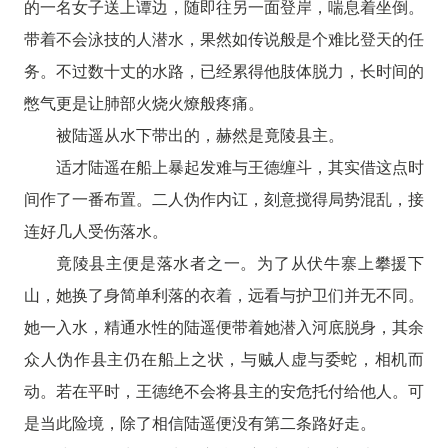
的一名女子送上谭边，随即往另一面登岸，喘息着坐倒。
带着不会泳技的人潜水，果然如传说般是个难比登天的任
务。不过数十丈的水路，已经累得他肢体脱力，长时间的
憋气更是让肺部火烧火燎般疼痛。
被陆遥从水下带出的，赫然是竟陵县主。
适才陆遥在船上暴起发难与王德缠斗，其实借这点时
间作了一番布置。二人伪作内讧，刻意搅得局势混乱，接
连好几人受伤落水。
竟陵县主便是落水者之一。为了从伏牛寨上攀援下
山，她换了身简单利落的衣着，远看与护卫们并无不同。
她一入水，精通水性的陆遥便带着她潜入河底脱身，其余
众人伪作县主仍在船上之状，与贼人虚与委蛇，相机而
动。若在平时，王德绝不会将县主的安危托付给他人。可
是当此险境，除了相信陆遥便没有第二条路好走。