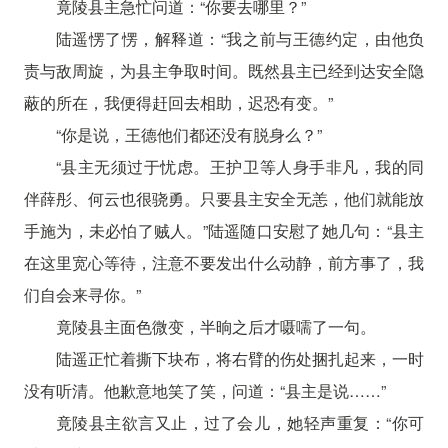
竟陵县主急忙问道：“你要去哪里？”
陆遥愣了愣，解释道：“我之前与王德约定，由他负
责与敌周旋，为县主争取时间。既然县主已经到达安全隐
蔽的所在，我便得赶回去相助，迟恐有变。”
“你是说，王德他们都还没有脱身么？”
“县主无须过于忧虑。王护卫等人身手非凡，我的同
伴薛彤、何云也很骁勇。只要县主安全无恙，他们就能放
手施为，未必怕了贼人。”陆遥随口安慰了她几句：“县主
在这里宽心等待，注意不要发出什么动静，前方事了，我
们自会来寻你。”
竟陵县主面色微变，半晌之后才嗫嚅了一句。
陆遥正忙着撕下块布，将右臂的伤处捆扎起来，一时
没有听清。他歉意地笑了笑，问道：“县主是说……”
竟陵县主欲言又止，过了会儿，她轻声重复：“你可