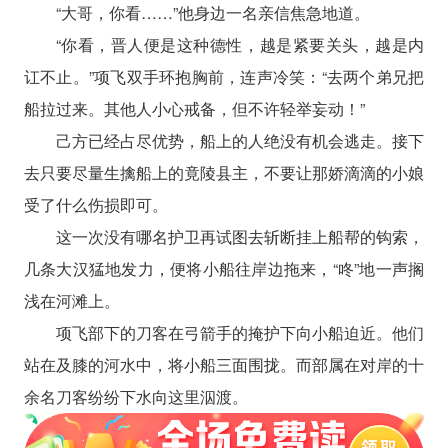
“大哥，你看……”他身边一名亲信焦急地道。
“你看，晋人便是这种德性，越是紧要关头，越是内
讧不止。”项飞双手环抱胸前，连声冷笑：“去两个弟兄把
船拉过来。其他人小心戒备，但不许轻举妄动！”
己方已经占尽优势，船上的人绝没有机会逃走。接下
去只要尽量生擒船上的竟陵县主，不要让那娇滴滴的小娘
受了什么伤损即可。
这一次没有哪名护卫再试图去斩断挂上船帮的钩索，
几条大汉猛地发力，便将小船往岸边拖来，“咚”地一声搁
浅在河滩上。
项飞部下的刀客在弓箭手的掩护下向小船迫近。他们
站在及膝的河水中，将小船三面围拢。而部属在对岸的十
余名刀客纷纷下水向这里泅渡。