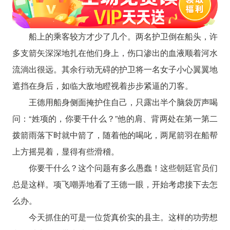
船上的乘客较方才少了几个。两名护卫倒在船头，许
多支箭矢深深地扎在他们身上，伤口渗出的血液顺着河水
流淌出很远。其余行动无碍的护卫将一名女子小心翼翼地
遮挡在身后，如临大敌地瞪视着步步紧逼的刀客。
王德用船身侧面掩护住自己，只露出半个脑袋厉声喝
问：“姓项的，你要干什么？”他的肩、背两处在第一第二
拨箭雨落下时就中箭了，随着他的喝叱，两尾箭羽在船帮
上方摇晃着，显得有些滑稽。
你要干什么？这个问题有多么愚蠢！这些朝廷官员们
总是这样。项飞嘲弄地看了王德一眼，开始考虑接下去怎
么办。
今天抓住的可是一位货真价实的县主。这样的功劳想