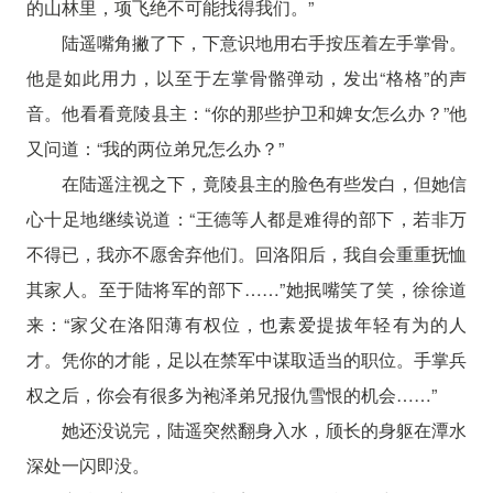
的山林里，项飞绝不可能找得我们。”
陆遥嘴角撇了下，下意识地用右手按压着左手掌骨。
他是如此用力，以至于左掌骨骼弹动，发出“格格”的声
音。他看看竟陵县主：“你的那些护卫和婢女怎么办？”他
又问道：“我的两位弟兄怎么办？”
在陆遥注视之下，竟陵县主的脸色有些发白，但她信
心十足地继续说道：“王德等人都是难得的部下，若非万
不得已，我亦不愿舍弃他们。回洛阳后，我自会重重抚恤
其家人。至于陆将军的部下……”她抿嘴笑了笑，徐徐道
来：“家父在洛阳薄有权位，也素爱提拔年轻有为的人
才。凭你的才能，足以在禁军中谋取适当的职位。手掌兵
权之后，你会有很多为袍泽弟兄报仇雪恨的机会……”
她还没说完，陆遥突然翻身入水，颀长的身躯在潭水
深处一闪即没。