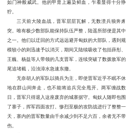
如门神般威武。他的甲胄上遍染鲜血，乍看显得十分狰
狞。
三天前大陵血战，晋军层层瓦解，无数溃兵狼奔豸
突。唯有极少数部队能保持队伍严整，陆遥所部便是其中
之一。他们以迂回的方式远远避开匈奴的大部队，遇到规
模较小的则迅速予以消灭，期间又陆续吸收了包括薛彤、
王巍、杨益等人带领的几支晋军，连续突破了数拨敌军的
尾追堵截，沿浊漳水急速东撤。
无奈胡人的军队以骑兵为主，即使晋军近乎不眠不休
地在群山间奔走，也不能将追兵完全甩开。两军缠战数
日，晋军只得退入这座废弃的城寨据守。匈奴人随即包围
了寨子，挥军四面攻打。惨烈至极的攻防战进行了整整一
天，寨内的晋军数量由千余减少到不足六百，余者无不带
伤。