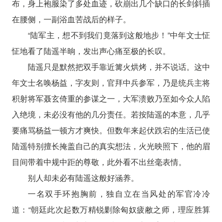
布，身上袍服染了多处血迹，砍崩出几个缺口的长剑斜插
在腰侧，一副浴血苦战后的样子。
“陆军主，想不到我们竟落到这般地步！”中年文士怔
怔地看了陆遥半晌，发出声心痛至极的长叹。
陆遥只是默然把双手靠近篝火烘烤，并不说话。这中
年文士名唤杨益，字友则，官拜中兵参军，乃是统兵主将
积射将军聂玄倚重的参谋之一，大军溃败乃至如今众人陷
入绝境，未必没有他的几分责任。若按陆遥的本意，几乎
要痛骂杨益一顿方才爽快。但数年来起伏跌宕的生活已使
陆遥特别擅长掩盖自己的真实想法，火光映照下，他的眉
目间带着中规中距的尊敬，此外看不出丝毫表情。
别人却未必有陆遥这般好涵养。
一名双手环抱胸前，独自立在当风处的军官冷冷
道：“朝廷此次起数万精锐剿除匈奴疲敝之师，理应胜算