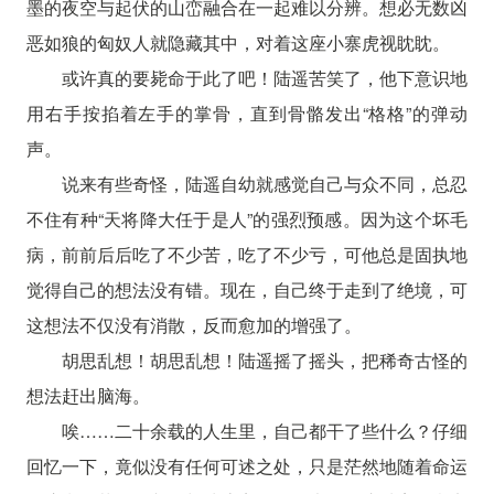
墨的夜空与起伏的山峦融合在一起难以分辨。想必无数凶
恶如狼的匈奴人就隐藏其中，对着这座小寨虎视眈眈。
或许真的要毙命于此了吧！陆遥苦笑了，他下意识地
用右手按掐着左手的掌骨，直到骨骼发出“格格”的弹动
声。
说来有些奇怪，陆遥自幼就感觉自己与众不同，总忍
不住有种“天将降大任于是人”的强烈预感。因为这个坏毛
病，前前后后吃了不少苦，吃了不少亏，可他总是固执地
觉得自己的想法没有错。现在，自己终于走到了绝境，可
这想法不仅没有消散，反而愈加的增强了。
胡思乱想！胡思乱想！陆遥摇了摇头，把稀奇古怪的
想法赶出脑海。
唉……二十余载的人生里，自己都干了些什么？仔细
回忆一下，竟似没有任何可述之处，只是茫然地随着命运