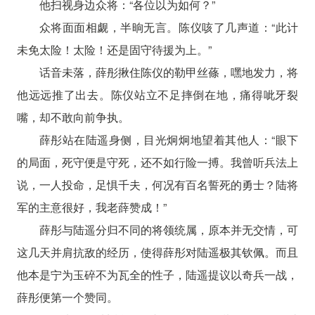
他扫视身边众将：“各位以为如何？”
众将面面相觑，半晌无言。陈仪咳了几声道：“此计
未免太险！太险！还是固守待援为上。”
话音未落，薛彤揪住陈仪的勒甲丝蓧，嘿地发力，将
他远远推了出去。陈仪站立不足摔倒在地，痛得呲牙裂
嘴，却不敢向前争执。
薛彤站在陆遥身侧，目光炯炯地望着其他人：“眼下
的局面，死守便是守死，还不如行险一搏。我曾听兵法上
说，一人投命，足惧千夫，何况有百名誓死的勇士？陆将
军的主意很好，我老薛赞成！”
薛彤与陆遥分归不同的将领统属，原本并无交情，可
这几天并肩抗敌的经历，使得薛彤对陆遥极其钦佩。而且
他本是宁为玉碎不为瓦全的性子，陆遥提议以奇兵一战，
薛彤便第一个赞同。