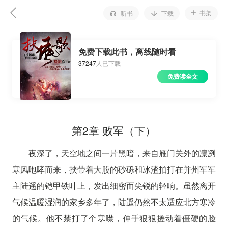
书架
听书
下载
免费下载此书，离线随时看
37247
人已下载
免费读全文
第2章 败军（下）
夜深了，天空地之间一片黑暗，来自雁门关外的凛冽
寒风咆哮而来，挟带着大股的砂砾和冰渣拍打在并州军军
主陆遥的铠甲铁叶上，发出细密而尖锐的轻响。虽然离开
气候温暖湿润的家乡多年了，陆遥仍然不太适应北方寒冷
的气候。他不禁打了个寒噤，伸手狠狠搓动着僵硬的脸