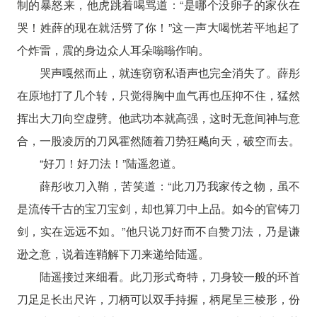
制的暴怒来，他虎跳着喝骂道：“是哪个没卵子的家伙在
哭！姓薛的现在就活劈了你！”这一声大喝恍若平地起了
个炸雷，震的身边众人耳朵嗡嗡作响。
哭声嘎然而止，就连窃窃私语声也完全消失了。薛彤
在原地打了几个转，只觉得胸中血气再也压抑不住，猛然
挥出大刀向空虚劈。他武功本就高强，这时无意间神与意
合，一股凌厉的刀风霍然随着刀势狂飚向天，破空而去。
“好刀！好刀法！”陆遥忽道。
薛彤收刀入鞘，苦笑道：“此刀乃我家传之物，虽不
是流传千古的宝刀宝剑，却也算刀中上品。如今的官铸刀
剑，实在远远不如。”他只说刀好而不自赞刀法，乃是谦
逊之意，说着连鞘解下刀来递给陆遥。
陆遥接过来细看。此刀形式奇特，刀身较一般的环首
刀足足长出尺许，刀柄可以双手持握，柄尾呈三棱形，份