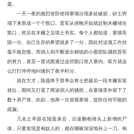
庞。
一天一夜的激烈攻防使得寨墙出现多处破损，砂土坍
塌下来形成一个个豁口。晋军从傍晚开始就赶制木栅堵住
豁口，然后在木栅之后填土夯实。每个人都知道，寨墙巩
固一分、自己生存的希望就多了一分，因此对这项工作丝
毫不敢怠慢。而胡人则不断派出精锐的小股部队骚扰晋军
的努力，甚至一度试图通过这些豁口突入寨内。双方就这
么打打停停地纠缠到了夜半时分。
就在方才，陆遥终于督率众将士把最后一段木栅安装
就位，期间又打退了两波胡人的骚扰，在寨墙里外留下了
数十具尸身。此刻，他再一次巡视寨墙，提防任何可能的
疏漏。
几名士卒跟在陆遥身后，沿途翻检墙头上新增的尸
体，只要发现是匈奴人的，都在咽喉深深地补上一刀。匈