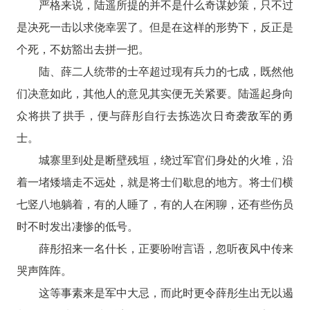
严格来说，陆遥所提的并不是什么奇谋妙策，只不过
是决死一击以求侥幸罢了。但是在这样的形势下，反正是
个死，不妨豁出去拼一把。
陆、薛二人统带的士卒超过现有兵力的七成，既然他
们决意如此，其他人的意见其实便无关紧要。陆遥起身向
众将拱了拱手，便与薛彤自行去拣选次日奇袭敌军的勇
士。
城寨里到处是断壁残垣，绕过军官们身处的火堆，沿
着一堵矮墙走不远处，就是将士们歇息的地方。将士们横
七竖八地躺着，有的人睡了，有的人在闲聊，还有些伤员
时不时发出凄惨的低号。
薛彤招来一名什长，正要吩咐言语，忽听夜风中传来
哭声阵阵。
这等事素来是军中大忌，而此时更令薛彤生出无以遏