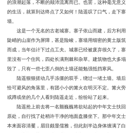
的浪潮起落，不断的颠沛流离而已。也罢，这种毫无意义
的生活，就算到达终点了又如何！陆遥叹了口气，走下寨
墙。
这是一个无名的古老城寨。寨子依山而建，后方利用
陡峭的山崖作为屏障，甚是险峻，寨墙用细密的黄土版筑
而成，当年估计下过点工夫。城寨已经被废弃很久了，寨
里没有一个住民，四处长满荆棘和杂草。建筑物也大多塌
毁了，只有一些七歪八倒的土墙还能勉强抵挡寒风。
陆遥狠狠搓动几乎冻僵的双手，绕过一堵土墙。墙后
恰可避风的角落里，有团小小的篝火在明灭不定。篝火旁
或蹲或坐的几个人看到陆遥走近，纷纷站了起来。
陆遥抢上前去将一名颤巍巍将欲站起的中年文士扶回
原处，自行找了处稍许干净的地面盘膝坐下。那中年文士
本来面容清矍，眉目颇显儒雅，但此刻半边身体缠满了白