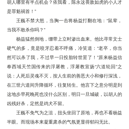
胡人哪里有半点机会？依我看，陈永这畏敌如虎的小人才
是罪魁祸首！”
王巍不禁大怒，当胸一击将杨益打翻在地：“鼠辈，
当我不敢杀你吗？”
杨益猛然倒地，绷带上立时渗出血来。他比寻常文士
硬气的多，竟是咬牙忍着不呼痛，冷笑道：“老卒，你当
然可以杀了我，不过早一日投胎转世罢了！”原来杨益信
奉西域天竺国传来的浮屠教，浮屠教宣扬“六道轮回”之
说：人死后灵魂不灭，按人生前的善恶大小和修行深浅，
在三世六道间升降循环，往复转生。他言下之意分明是到
这地步早死晚死也没什么区别，明日一旦城破，以胡人的
凶残好杀，定然是鸡犬不留。
王巍不免气为之沮，扭头坐回了原地，再也不看杨益
半眼。而现场本来凝重肃杀的气氛更显得郁闷无比。