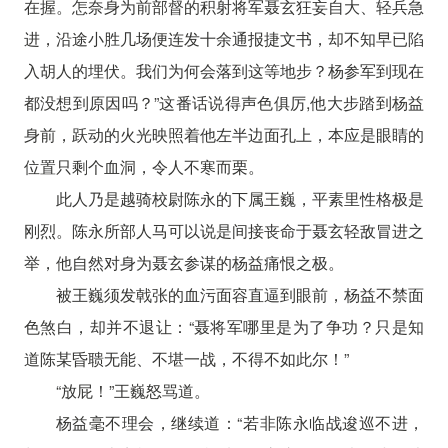
在握。怎奈身为前部督的积射将军聂玄狂妄自大、轻兵急
进，沿途小胜几场便连发十余通报捷文书，却不知早已陷
入胡人的埋伏。我们为何会落到这等地步？杨参军到现在
都没想到原因吗？”这番话说得声色俱厉,他大步踏到杨益
身前，跃动的火光映照着他左半边面孔上，本应是眼睛的
位置只剩个血洞，令人不寒而栗。
此人乃是越骑校尉陈永的下属王巍，平素里性格极是
刚烈。陈永所部人马可以说是间接丧命于聂玄轻敌冒进之
举，他自然对身为聂玄参谋的杨益痛恨之极。
被王巍须发戟张的血污面容直逼到眼前，杨益不禁面
色煞白，却并不退让：“聂将军哪里是为了争功？只是知
道陈某昏聩无能、不堪一战，不得不如此尔！”
“放屁！”王巍怒骂道。
杨益毫不理会，继续道：“若非陈永临战逡巡不进，