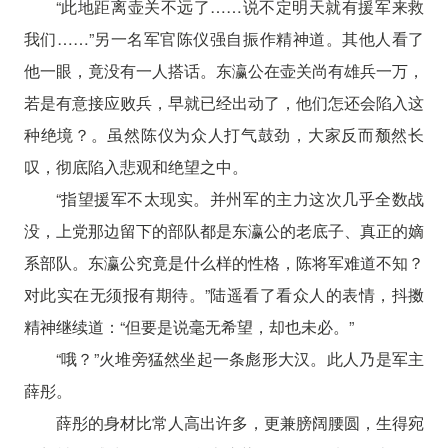
“此地距离壶关不远了……说不定明天就有援军来救
我们……”另一名军官陈仪强自振作精神道。其他人看了
他一眼，竟没有一人搭话。东瀛公在壶关尚有雄兵一万，
若是有意接应败兵，早就已经出动了，他们怎还会陷入这
种绝境？。虽然陈仪为众人打气鼓劲，大家反而颓然长
叹，彻底陷入悲观和绝望之中。
“指望援军不太现实。并州军的主力这次几乎全数战
没，上党那边留下的部队都是东瀛公的老底子、真正的嫡
系部队。东瀛公究竟是什么样的性格，陈将军难道不知？
对此实在无须报有期待。”陆遥看了看众人的表情，抖擞
精神继续道：“但要是说毫无希望，却也未必。”
“哦？”火堆旁猛然坐起一条彪形大汉。此人乃是军主
薛彤。
薛彤的身材比常人高出许多，更兼膀阔腰圆，生得宛