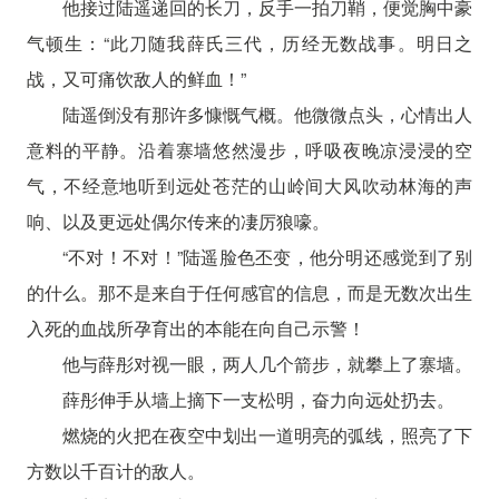
他接过陆遥递回的长刀，反手一拍刀鞘，便觉胸中豪
气顿生：“此刀随我薛氏三代，历经无数战事。明日之
战，又可痛饮敌人的鲜血！”
陆遥倒没有那许多慷慨气概。他微微点头，心情出人
意料的平静。沿着寨墙悠然漫步，呼吸夜晚凉浸浸的空
气，不经意地听到远处苍茫的山岭间大风吹动林海的声
响、以及更远处偶尔传来的凄厉狼嚎。
“不对！不对！”陆遥脸色丕变，他分明还感觉到了别
的什么。那不是来自于任何感官的信息，而是无数次出生
入死的血战所孕育出的本能在向自己示警！
他与薛彤对视一眼，两人几个箭步，就攀上了寨墙。
薛彤伸手从墙上摘下一支松明，奋力向远处扔去。
燃烧的火把在夜空中划出一道明亮的弧线，照亮了下
方数以千百计的敌人。