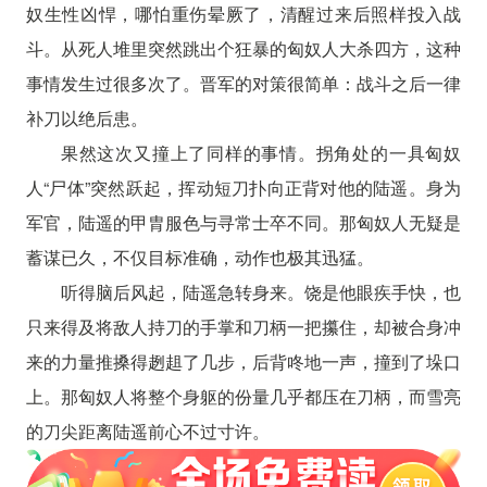
奴生性凶悍，哪怕重伤晕厥了，清醒过来后照样投入战
斗。从死人堆里突然跳出个狂暴的匈奴人大杀四方，这种
事情发生过很多次了。晋军的对策很简单：战斗之后一律
补刀以绝后患。
果然这次又撞上了同样的事情。拐角处的一具匈奴
人“尸体”突然跃起，挥动短刀扑向正背对他的陆遥。身为
军官，陆遥的甲胄服色与寻常士卒不同。那匈奴人无疑是
蓄谋已久，不仅目标准确，动作也极其迅猛。
听得脑后风起，陆遥急转身来。饶是他眼疾手快，也
只来得及将敌人持刀的手掌和刀柄一把攥住，却被合身冲
来的力量推搡得趔趄了几步，后背咚地一声，撞到了垛口
上。那匈奴人将整个身躯的份量几乎都压在刀柄，而雪亮
的刀尖距离陆遥前心不过寸许。