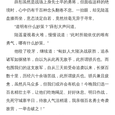
薛彤虽然是战场上身先士卒的勇将，但面临这样的绝
境时，心中仍有千百种念头翻卷不息。一抬眼，却见陆遥
盘膝而坐，意态淡定自若，竟然丝毫无异于寻常。
“道明有什么妙策？”薛彤大声问道。
陆遥凝视着火堆，慢慢说道：“此时所能依仗的唯有
勇气，哪有什么妙策。”
他咬了咬牙，继续道：“匈奴人大陵决战获胜，追杀
诸军如驱猪羊，自以为从此再无敌手，此所谓骄兵也。而
包围我们的这支敌军，自从三天前受命追袭以来，长驱百
数十里，历经六十余场苦战，此所谓疲兵也。骄兵兼且疲
惫，虽然兵马众多，但我们或许会有机会！今晚我们选一
百名精壮士卒，让他们吃饱喝足、好好休息。明日作战，
先死守城寨半日，待敌人气沮稍退，我亲领百名勇士奇袭
敌营，一举击破之！”