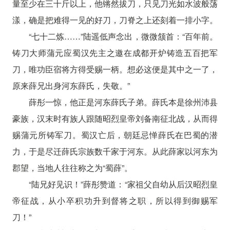
量至少在三十斤以上，他锵然拔刀，只见刀光如水波般荡
漾，确是把难得一见的好刀，刀脊之上还刻着一排小字。
“七十二炼……”陆遥低声念出，微微颔首：“百年前。
铸刀大师蒲元应蜀汉先主之邀在成都开炉铸造五百把军
刀，唯功臣宿将方得受赐一柄。想必这便是其中之一了，
原来薛兄出身河东薛氏，失敬。”
薛彤一惊，他正是河东薛氏子弟。薛氏本是徐州沛县
豪族，汉末时有族人跟随昭烈皇帝刘备南征北战，从而得
赐蒲元所铸军刀。蜀汉亡后，朝廷忌惮薛氏在巴蜀的潜
力，于是尽迁薛氏宗族数千家于河东。从此薛家以河东为
郡望，当地人往往称之为“蜀薛”。
“陆兄好见识！”薛彤赞道：“家祖父自幼从后汉昭烈皇
帝征战，从小卒积功升到督将之职，所以得到御赐军
刀！”