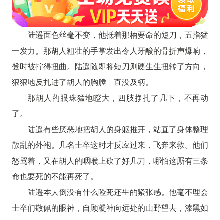
陆遥面色丝毫不变，他抵着那柄要命的短刀，五指猛
一发力。那胡人粗壮的手掌发出令人牙酸的骨折声爆响，
登时被拧得扭曲。陆遥随即将短刀则硬生生扭转了方向，
狠狠地反扎进了胡人的胸膛，直没及柄。
那胡人的眼珠猛地瞪大，四肢挣扎了几下，不再动
了。
陆遥有些厌恶地把胡人的身躯推开，站直了身体整理
散乱的外袍。几名士卒这时才反应过来，飞奔来救。他们
怒骂着，又在胡人的咽喉上砍了好几刀，哪怕这厮有三条
命也要死的不能再死了。
陆遥本人倒没有什么险死还生的紧张感。他毫不理会
士卒们敬佩的眼神，自顾凝神向远处的山野望去，漆黑如