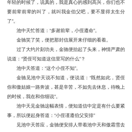
年轻的时候了，说真的，我是真心的感到高兴，你们也不
要前辈前辈的叫了，就叫我金伯父吧，要不显得太生分
了”。
池中天忙答道：“多谢前辈，小侄遵命”。
金驰笑了笑，便把那封信展开来仔细的看着。
过了大约片刻功夫，金驰便抬起了头来，神情严肃的
说道：“贤侄可知道这信里写的什么”？
池中天答道：“这个小侄不知”。
金驰见池中天说不知道，便说道：“既然如此，贤侄
你和傲姑娘一路奔波，甚是辛苦，不如先去休息，待晚上
的时候，我在和你细说”。
池中天见金驰这幅表情，便知道信中定是有什么要紧
事，所以便起身答道：“小侄谨遵伯父安排”
见池中天答应，金驰便安排人带着池中天和傲霜雪去