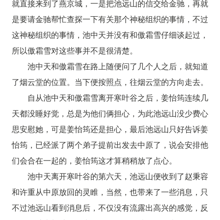
就直接来到了燕京城，一是把池远山的信交给金驰，再就
是要请金驰帮忙查探一下有关那个神秘组织的事情，不过
这神秘组织的事情，池中天并没有和傲霜雪仔细谈起过，
所以傲霜雪对这些事并不是很清楚。
池中天和傲霜雪在路上随便问了几个人之后，就知道
了烟云堂的位置。当下便按照点，往烟云堂的方向走去。
自从池中天和傲霜雪离开寒叶谷之后，姜怡筠连续几
天都没睡好觉，总是为他们俩担心，为此池远山没少费心
思安慰她，可是姜怡筠还是担心，最后池远山只好告诉姜
怡筠，已经派了两个弟子提前出发去中原了，说会安排他
们会合在一起的，姜怡筠这才算稍稍放了点心。
池中天离开寒叶谷的第六天，池远山便收到了赵秉容
和许重从中原放回的灵睢，当然，也带来了一些消息，只
不过池远山看到消息后，不仅没有流露出高兴的感觉，反