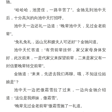
驰。
“哈哈哈，池贤侄，一路辛苦了”。金驰见到池中天
后，十分高兴的向池中天打招呼。
池中天一边还礼一边道：“晚辈池中天，见过金老前
辈”。
“免礼免礼，远山兄和嫂夫人可还好”？金驰问道。
池中天忙答道：“有劳前辈挂怀，家父家母身体安
好，此次前来，一是代家父来探望前辈，二来是家父有一
封信要晚辈转交前辈”。
金驰道：“来来，先进去我们再聊。哦，不知这位姑
娘是”？
池中天一边把傲霜雪拉了过来，一边向金驰介绍
道：“这位是我师妹，傲霜雪”。
“晚辈见过金老前辈”傲霜雪施了一礼道。