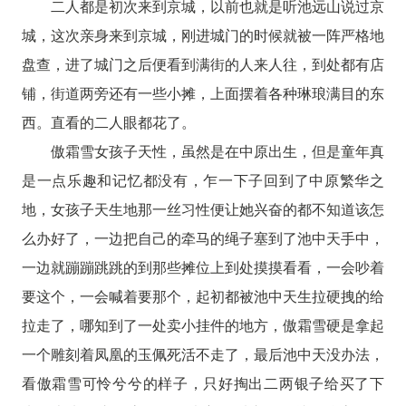
二人都是初次来到京城，以前也就是听池远山说过京
城，这次亲身来到京城，刚进城门的时候就被一阵严格地
盘查，进了城门之后便看到满街的人来人往，到处都有店
铺，街道两旁还有一些小摊，上面摆着各种琳琅满目的东
西。直看的二人眼都花了。
傲霜雪女孩子天性，虽然是在中原出生，但是童年真
是一点乐趣和记忆都没有，乍一下子回到了中原繁华之
地，女孩子天生地那一丝习性便让她兴奋的都不知道该怎
么办好了，一边把自己的牵马的绳子塞到了池中天手中，
一边就蹦蹦跳跳的到那些摊位上到处摸摸看看，一会吵着
要这个，一会喊着要那个，起初都被池中天生拉硬拽的给
拉走了，哪知到了一处卖小挂件的地方，傲霜雪硬是拿起
一个雕刻着凤凰的玉佩死活不走了，最后池中天没办法，
看傲霜雪可怜兮兮的样子，只好掏出二两银子给买了下