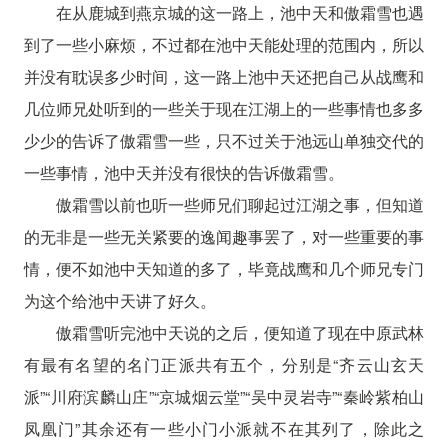
在从鹿城到燕京城的这一路上，池中天和傲霜雪也遇
到了一些小麻烦，不过都在池中天能处理的范围内，所以
并没有耽误多少时间，这一路上池中天还把自己从战鹰和
几位师兄处听到的一些关于现在江湖上的一些事情也多多
少少的告诉了傲霜雪一些，只不过关于池远山单独交代的
一些事情，池中天并没有很快的告诉傲霜雪。
傲霜雪以前也听一些师兄们聊起过江湖之事，但知道
的无非是一些无关紧要的逸闻趣事罢了，对一些重要的事
情，便不如池中天知道的多了，毕竟战鹰和几个师兄专门
为这个给池中天讲了好久。
傲霜雪听完池中天说的之后，便知道了现在中原武林
有最有名望的名门正派共有五个，分别是“齐云山玄天
派”“川府滨麟山庄”“京城烟云堂”“吴中灵岩寺”“秦岭紫柏山
凤凰门”其余还有一些小门小派就不在其列了，除此之