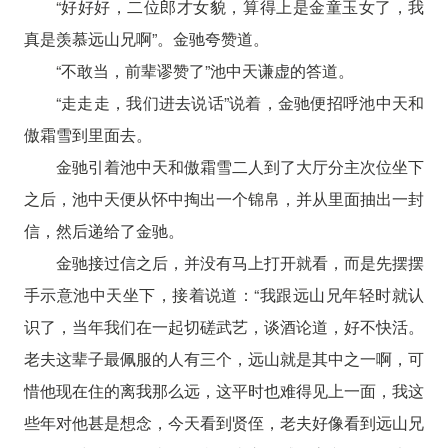
“好好好，二位郎才女貌，算得上是金童玉女了，我
真是羡慕远山兄啊”。金驰夸赞道。
“不敢当，前辈谬赞了”池中天谦虚的答道。
“走走走，我们进去说话”说着，金驰便招呼池中天和
傲霜雪到里面去。
金驰引着池中天和傲霜雪二人到了大厅分主次位坐下
之后，池中天便从怀中掏出一个锦帛，并从里面抽出一封
信，然后递给了金驰。
金驰接过信之后，并没有马上打开就看，而是先摆摆
手示意池中天坐下，接着说道：“我跟远山兄年轻时就认
识了，当年我们在一起切磋武艺，谈酒论道，好不快活。
老夫这辈子最佩服的人有三个，远山就是其中之一啊，可
惜他现在住的离我那么远，这平时也难得见上一面，我这
些年对他甚是想念，今天看到贤侄，老夫好像看到远山兄