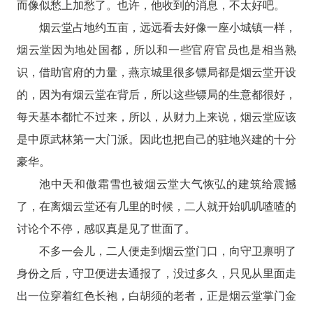
而像似愁上加愁了。也许，他收到的消息，不太好吧。
烟云堂占地约五亩，远远看去好像一座小城镇一样，
烟云堂因为地处国都，所以和一些官府官员也是相当熟
识，借助官府的力量，燕京城里很多镖局都是烟云堂开设
的，因为有烟云堂在背后，所以这些镖局的生意都很好，
每天基本都忙不过来，所以，从财力上来说，烟云堂应该
是中原武林第一大门派。因此也把自己的驻地兴建的十分
豪华。
池中天和傲霜雪也被烟云堂大气恢弘的建筑给震撼
了，在离烟云堂还有几里的时候，二人就开始叽叽喳喳的
讨论个不停，感叹真是见了世面了。
不多一会儿，二人便走到烟云堂门口，向守卫禀明了
身份之后，守卫便进去通报了，没过多久，只见从里面走
出一位穿着红色长袍，白胡须的老者，正是烟云堂掌门金