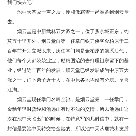
我们快去吧”
池中天答应一声之后，便和傲霜雪一起准备到烟云堂
去。
烟云堂是中原武林五大派之一，位于燕京城正东，约
莫五十里开外，烟云堂自第一任掌门铁刀侠客金柏原于二
百年前开宗立派以来，历任掌门均是金柏原的嫡系后代，
他们每个人都兢兢业业，励精图治的去打理祖宗留下的基
业，经过近二百年的发展，烟云堂已经发展成为中原五大
派之一，门下弟子近千人，在中原各地均设有分坛。享誉
江湖。
烟云堂现任掌门名叫金驰，是烟云堂第十一任掌门，
金驰年轻时曾经和池远山有过不浅的交情，所以池远山这
次在池中天临出门的时候，在特意写的几封信中，就有一
封信是要池中天转交给金驰的。所以池中天从鹿城出发后