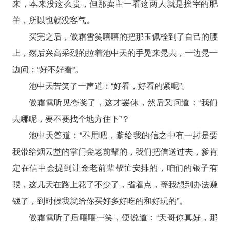
来，本来没这么贵，但那卖主一看这两人就是挨宰的肥
羊，所以也就没客气。
买完之后，傲霜雪笑嘻嘻的把那玉佩栓到了自己的腰
上，然后兴高采烈的拉着池中天的手晃来晃去，一边晃一
边问：“好不好看”。
池中天苦笑了一声道：“好看，好看的紧呢”。
傲霜雪听见夸奖了，这才罢休，然后又问道：“我们
去哪呢，要不要找个地方住下”？
池中天答道：“不用吧，爹给我的信之中有一封是要
我带给烟云堂的掌门金老前辈的，我们把信送过去，爹肯
定在信中会提到让金老前辈帮忙安排的，咱们的银子有
限，这几天在路上花了不少了，省着点，等我想到办法赚
钱了，到时候我就给你买好多好吃的和好玩的”。
傲霜雪听了后嘻嘻一笑，便说道：“天哥你真好，那