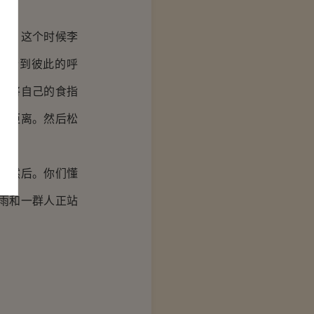
宇，这个时候李
以听到彼此的呼
锦将自己的食指
的距离。然后松
中然后。你们懂
雨和一群人正站