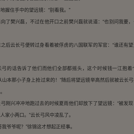
握住手中的望远镜：“别看我。”
了樊兴磊，不过在他开口之前樊兴磊就说道：“也别问我要，
后云长弓便转过身看着被俘虏的八国联军的军官：“谁还有望
的话告诉了他们而他们全部都摇头，这个时候钱一江抱着
从山本那小子身上抢过来的！”随后将望远镜举高然后就被云长
乱。
刚兴冲冲地跑过去的时候夏雨他们却放下了望远镜：“被发现
人家小两口。”云长弓风中凌乱了。
我爷爷呢？”徐锦这才想起正经事。