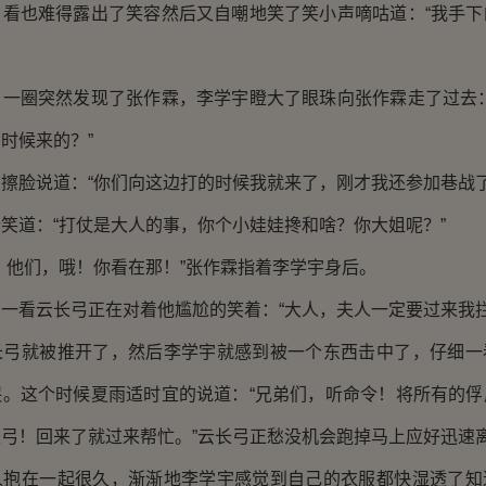
也难得露出了笑容然后又自嘲地笑了笑小声嘀咕道：“我手下
圈突然发现了张作霖，李学宇瞪大了眼珠向张作霖走了过去：
时候来的？”
脸说道：“你们向这边打的时候我就来了，刚才我还参加巷战了
道：“打仗是大人的事，你个小娃娃搀和啥？你大姐呢？”
他们，哦！你看在那！”张作霖指着李学宇身后。
看云长弓正在对着他尴尬的笑着：“大人，夫人一定要过来我拦
就被推开了，然后李学宇就感到被一个东西击中了，仔细一
哭。这个时候夏雨适时宜的说道：“兄弟们，听命令！将所有的俘
弓！回来了就过来帮忙。”云长弓正愁没机会跑掉马上应好迅速
在一起很久，渐渐地李学宇感觉到自己的衣服都快湿透了知