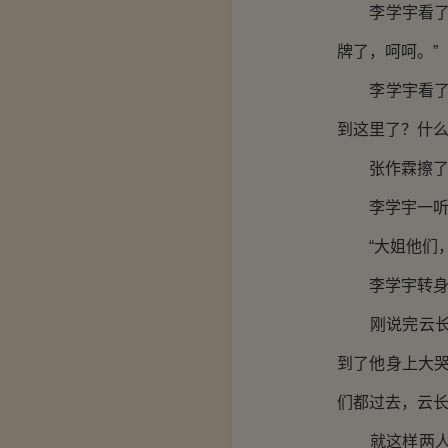
李学宇看了看
牌了，呵呵。”
李学宇看了一
到这里了？什么
张作霖擦了擦
李学宇一听笑
“大姐他们，
李学宇转身一
刚说完云长弓
到了他身上大
们都过去，云长
就这样两人抱