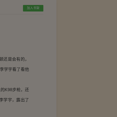
加入书架
顿还是会有的，
，李学宇看了看他
K98步枪，还
李学宇，露出了