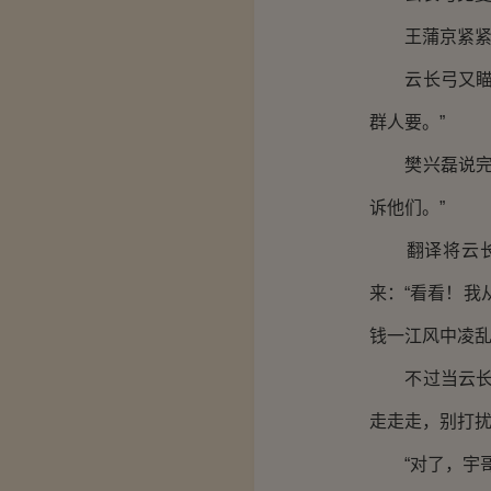
王蒲京紧紧地
云长弓又瞄向
群人要。”
樊兴磊说完之
诉他们。”
翻译将云长弓
来：“看看！我
钱一江风中凌
不过当云长弓
走走走，别打扰
“对了，宇哥