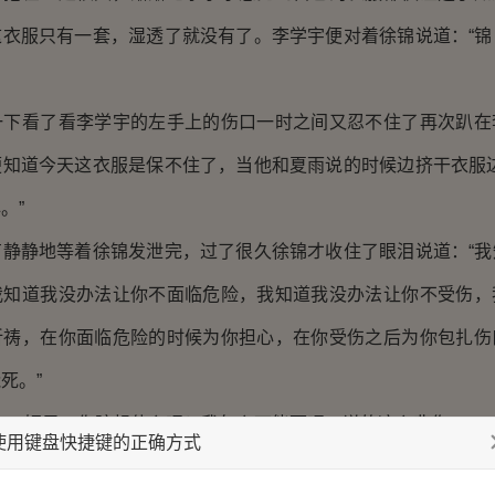
这衣服只有一套，湿透了就没有了。李学宇便对着徐锦说道：“锦
看了看李学宇的左手上的伤口一时之间又忍不住了再次趴在
便知道今天这衣服是保不住了，当他和夏雨说的时候边挤干衣服边
。”
静地等着徐锦发泄完，过了很久徐锦才收住了眼泪说道：“我
我知道我没办法让你不面临危险，我知道我没办法让你不受伤，
祈祷，在你面临危险的时候为你担心，在你受伤之后为你包扎伤
死。”
“妮子，你瞎想什么呢？我怎么可能死呢，说的这么悲伤。”
使用键盘快捷键的正确方式
盯着李学宇的眼睛，四目对视，过了很久李学宇才说道：“好