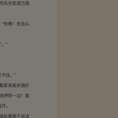
的兵也变成万国
“你擦！你怎么
。”
不住。”
看原来是徐锦扑
虏押到一边！我
离开。
道如果再不说话