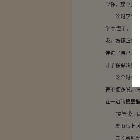
应你，放心我会
这时李学宇就
学宇懂了，两
吸。按照正常
伸进了自己与
开了徐锦转身
这个时候李学
得不便多说。
在一边的楼里
“夏管带，给
夏雨马上回到
云长弓见夏雨