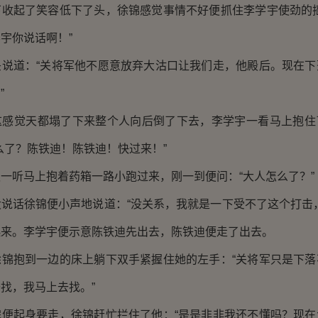
起了笑容低下了头，徐锦感觉事情不好便抓住李学宇使劲的摇
宇你说话啊！”
道：“关将军他不愿意放弃大沽口让我们走，他殿后。现在下
”
觉天都塌了下来整个人向后倒了下去，李学宇一看马上抱住
么了？陈铁迪！陈铁迪！快过来！”
听马上抱着药箱一路小跑过来，刚一到便问：“大人怎么了？”
话徐锦便小声地说道：“没关系，我就是一下受不了这个打击，
起来。李学宇便示意陈铁迪先出去，陈铁迪便走了出去。
抱到一边的床上躺下双手紧握住她的左手：“关将军只是下落
找，我马上去找。”
起身要走，徐锦赶忙拦住了他：“是是非非我还不懂吗？现在