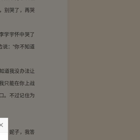
，别哭了，再哭
李学宇怀中哭了
说：“你不知道
知道我没办法让
我只能在你上战
口。不过记住为
吧，妮子，我答