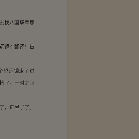
去找八国联军那
远镜？翻译！告
个望远镜走了进
弓抢了。一时之间
了，进屋子了。