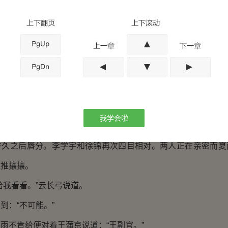
好好保护我自己的。”徐锦这才笑了笑。
要松开徐锦，可是徐锦紧紧地抱住了李学宇。依然盯着李学
人慢慢地靠近，靠近，靠近到彼此只有几毫米的距离，近到可
的发展规律各位看官应该知道后面会发生什么。可是呢，突然徐
李学宇唯一的距离之间。李学宇这个时候尴尬的扩大了两人之间
准备去处理事情了。
我学会啦
宇的手又被徐锦抓住了，随后李学宇顺势把徐锦再次拥入怀
许久之后唇分。李学宇和徐锦再次四目相对。两人正在亲密而夏
推推攘攘。
我看看。”云长弓说道。
：“不可能。”
不肯给便对着王蒲京说道：“王副官。”