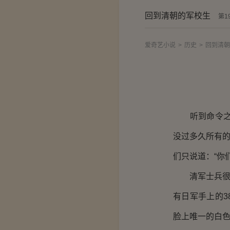
回到清朝的军校生
第1
爱奇艺小说
>
历史
>
回到清朝
听到命令之后
没过多久所有的
们只说道：“你
清军士兵很快
有日军手上的
脸上唯一的白