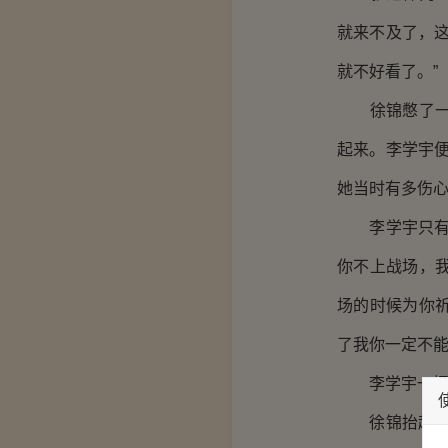
就来不及了，
就不好看了。”
徐锦憋了一下
起来。李学宇
她当时有多伤心
李学宇只有静
你不上战场，
场的时候为你
了我你一定不能
李学宇一愣：
徐锦抬起了头