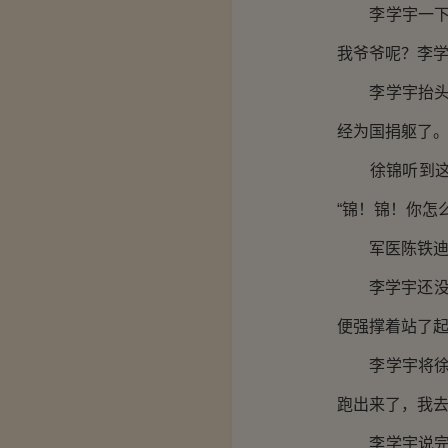
李学宇一下收
我爷爷呢？李学
李学宇抬头说
经为国捐躯了。
徐锦听到这感
“锦！锦！你怎
军医陈铁迪一
李学宇还没说
便强撑着站了
李学宇将徐锦
跑出来了，我去
李学宇说完便