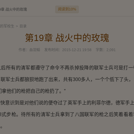
阅读到10%
9章 战火中的玫瑰
的军校生
>
目录
第19章 战火中的玫瑰
作者：
血羽韬
发布时间：
2015-12-21 19:58
字数：
2,091
所有的清军都遵守了命令不再杀掉投降的联军士兵可是打一
联军士兵都狼狈地跑了出来，共有300多人，一个个低下了头
们拿他们的枪把自己的枪扔了。”
意识到是对他们说的便夺过了英军手上的利菲尔德，德军手上的
38式步枪。待所有的清军士兵拿到了八国联军的枪之后笑着看着
色。