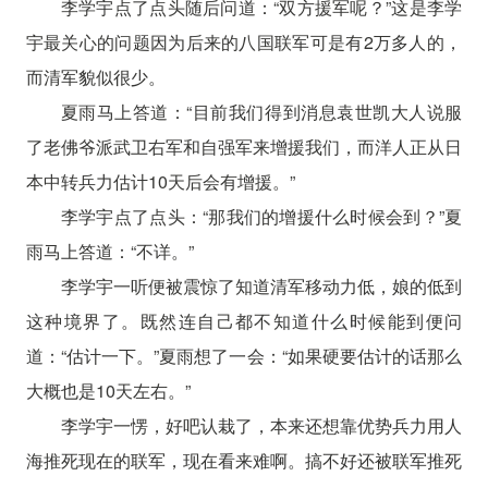
李学宇点了点头随后问道：“双方援军呢？”这是李学
宇最关心的问题因为后来的八国联军可是有2万多人的，
而清军貌似很少。
夏雨马上答道：“目前我们得到消息袁世凯大人说服
了老佛爷派武卫右军和自强军来增援我们，而洋人正从日
本中转兵力估计10天后会有增援。”
李学宇点了点头：“那我们的增援什么时候会到？”夏
雨马上答道：“不详。”
李学宇一听便被震惊了知道清军移动力低，娘的低到
这种境界了。既然连自己都不知道什么时候能到便问
道：“估计一下。”夏雨想了一会：“如果硬要估计的话那么
大概也是10天左右。”
李学宇一愣，好吧认栽了，本来还想靠优势兵力用人
海推死现在的联军，现在看来难啊。搞不好还被联军推死