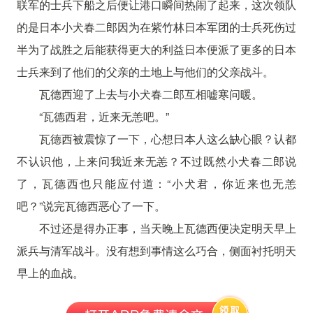
联军的士兵下船之后便让港口瞬间热闹了起来，这次领队
的是日本小犬春二郎因为在紫竹林日本军团的士兵死伤过
半为了战胜之后能获得更大的利益日本便派了更多的日本
士兵来到了他们的父亲的土地上与他们的父亲战斗。
瓦德西迎了上去与小犬春二郎互相嘘寒问暖。
“瓦德西君，近来无恙吧。”
瓦德西被震惊了一下，心想日本人这么缺心眼？认都
不认识他，上来问我近来无恙？不过既然小犬春二郎说
了，瓦德西也只能应付道：“小犬君，你近来也无恙
吧？”说完瓦德西恶心了一下。
不过还是得办正事，当天晚上瓦德西便决定明天早上
派兵与清军战斗。没有想到事情这么巧合，侧面衬托明天
早上的血战。