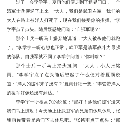
过了一会李学宇，夏雨他们便走到了租界门口，一个
清军士兵便迎了上来：“大人，我们是武卫右军，我们的
大人在路上被洋人打死了，现在我们接受你的指挥。”李
学宇点了点头。随后疑惑地问道：“自强军呢？”
那个士兵一听马上嫌弃地说道：“大人被杀他们就跑
了。”李学宇一听心想也正常，武卫军是清军战斗力最强
的部队。自强军就不同了李学宇问道：“你叫啥？”
那个士兵一听马上抬头挺胸：“大人，小人张铭
雨。”李学宇点了点头随后想起了什么便对着夏雨说
道：“洋人的援军来了没有？”夏雨仔细一想：“李管带洋人
的援军好像还没有到达。”
李学宇一听很高兴的说道：“那好！趁他们援军没来
我们马上进攻！今天晚上让武卫军的兄弟们休息休息，张
铭雨你带着兄弟们下去休息吧。”张铭雨点了点头：“那