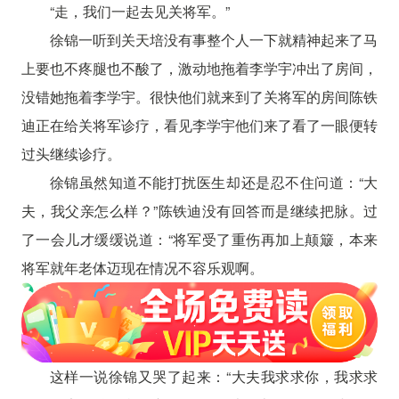
“走，我们一起去见关将军。”
徐锦一听到关天培没有事整个人一下就精神起来了马
上要也不疼腿也不酸了，激动地拖着李学宇冲出了房间，
没错她拖着李学宇。很快他们就来到了关将军的房间陈铁
迪正在给关将军诊疗，看见李学宇他们来了看了一眼便转
过头继续诊疗。
徐锦虽然知道不能打扰医生却还是忍不住问道：“大
夫，我父亲怎么样？”陈铁迪没有回答而是继续把脉。过
了一会儿才缓缓说道：“将军受了重伤再加上颠簸，本来
将军就年老体迈现在情况不容乐观啊。
这样一说徐锦又哭了起来：“大夫我求求你，我求求