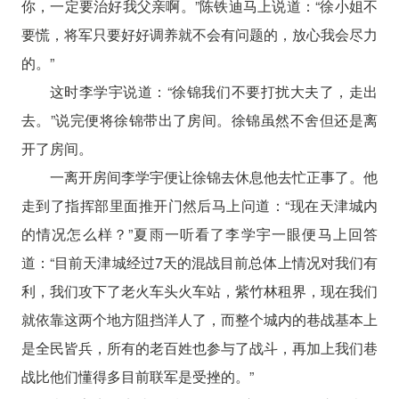
你，一定要治好我父亲啊。”陈铁迪马上说道：“徐小姐不
要慌，将军只要好好调养就不会有问题的，放心我会尽力
的。”
这时李学宇说道：“徐锦我们不要打扰大夫了，走出
去。”说完便将徐锦带出了房间。徐锦虽然不舍但还是离
开了房间。
一离开房间李学宇便让徐锦去休息他去忙正事了。他
走到了指挥部里面推开门然后马上问道：“现在天津城内
的情况怎么样？”夏雨一听看了李学宇一眼便马上回答
道：“目前天津城经过7天的混战目前总体上情况对我们有
利，我们攻下了老火车头火车站，紫竹林租界，现在我们
就依靠这两个地方阻挡洋人了，而整个城内的巷战基本上
是全民皆兵，所有的老百姓也参与了战斗，再加上我们巷
战比他们懂得多目前联军是受挫的。”