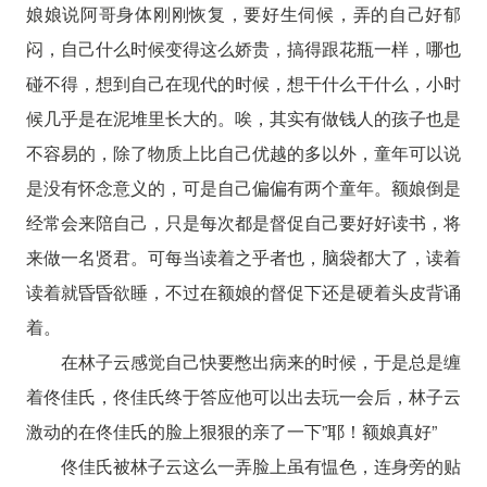
娘娘说阿哥身体刚刚恢复，要好生伺候，弄的自己好郁
闷，自己什么时候变得这么娇贵，搞得跟花瓶一样，哪也
碰不得，想到自己在现代的时候，想干什么干什么，小时
候几乎是在泥堆里长大的。唉，其实有做钱人的孩子也是
不容易的，除了物质上比自己优越的多以外，童年可以说
是没有怀念意义的，可是自己偏偏有两个童年。额娘倒是
经常会来陪自己，只是每次都是督促自己要好好读书，将
来做一名贤君。可每当读着之乎者也，脑袋都大了，读着
读着就昏昏欲睡，不过在额娘的督促下还是硬着头皮背诵
着。
在林子云感觉自己快要憋出病来的时候，于是总是缠
着佟佳氏，佟佳氏终于答应他可以出去玩一会后，林子云
激动的在佟佳氏的脸上狠狠的亲了一下”耶！额娘真好”
佟佳氏被林子云这么一弄脸上虽有愠色，连身旁的贴