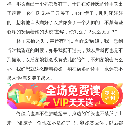
样，那么自己一个妈都没有了。于是在佟佳氏的怀里哭出
了声音，佟佳氏见林子云哭了，心也慌了，刚刚还好好
的，想着他自从病好了以后像变了一个人似的，不禁有些
心疼的抚摸着他的头说“玄烨，你怎么了？怎么哭了？”
林子云抬起头，声音有些抽噎的说“额娘，我一想到
当时我昏迷的时候，如果我挺不过去，我以后就再也见不
到额娘，以后额娘就会没有孩儿的陪伴，不知额娘会怎么
办，我好想就这么陪着额娘，躺在额娘的怀里，永远都不
起来”说完又哭了起来。
佟佳氏也禁不住抽噎起来，身边的丫头也不禁哭了出
来。“傻孩子，你现在不是好了吗，额娘答应你，以后都