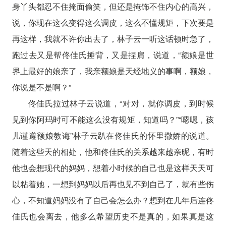
身丫头都忍不住掩面偷笑，但还是掩饰不住内心的高兴，
说，你现在这么变得这么调皮，这么不懂规矩，下次要是
再这样，我就不许你出去了，林子云一听这话顿时急了，
跑过去又是帮佟佳氏捶背，又是捏肩，说道，“额娘是世
界上最好的娘亲了，我亲额娘是天经地义的事啊，额娘，
你说是不是啊？”
佟佳氏拉过林子云说道，“对对，就你调皮，到时候
见到你阿玛时可不能这么没有规矩，知道吗？”“嗯嗯，孩
儿谨遵额娘教诲”林子云趴在佟佳氏的怀里撒娇的说道。
随着这些天的相处，他和佟佳氏的关系越来越亲昵，有时
他也会想现代的妈妈，想着小时候的自己也是这样天天可
以粘着她，一想到妈妈以后再也见不到自己了，就有些伤
心，不知道妈妈没有了自己会怎么办？想到在几年后连佟
佳氏也会离去，他多么希望历史不是真的，如果真是这