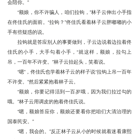
会陪你。”
“额娘，你不许骗人，咱们拉钩，”林子云伸出小手指
在佟佳氏的面前。“拉钩？”佟佳氏看着林子云胖嘟嘟的小
手有些疑惑的说。
拉钩就是答应别人的事要做到，子云边说着边拉着佟
佳氏的小手，大手勾着小手，“就这样，额娘，拉勾上
吊，一百年不许变。”林子云抬起头，笑着说。
“嗯”，佟佳氏也学着林子云的样子说“拉钩上吊一百年
不许变。”然后紧紧抱着林子云。
“额娘，你要记得活到一百岁哦，因为我们拉过勾的
哦。”林子云用调皮的抱着佟佳氏说。
“嗯，额娘答应你，额娘还要看你把咱们大清治理的
国泰民安。”
“嗯，我会的。”反正林子云从小的时候就着迷看康熙