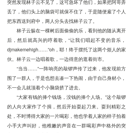
突然发现林子云不见了，这可急坏了他们，如果把阿哥弄
丢了，他们头上的脑袋可就保不住了，于是随便雇了个人
把东西送到府中，两人分头去找林子云了。
林子云躲在一棵树后面偷偷的乐，看到他的随从离开
后，然后就高兴的哼着歌，“让我们唱起不变的音乐，
djmakemehigh……”oh，耶！终于摆托了这两个烦人的家
伙。林子云一边唱着歌，一边得意的逛着街市。
“当当……”一阵响亮的敲锣声传了过来，他发现前方
围了一群人，于是也想去凑一下热闹，由于自己身材小，
不一会儿就顶着个小脑袋挤了进去。
“大家有钱的捧个钱场，没钱的捧个人场。”这个敲锣
的人向大家作了个揖，然后开始耍起刀来。耍到精彩之
处，不时博得大家的一片喝彩，他也学着人家的样子拍着
小手大声叫好，他稚嫩的声音在一群喝彩声中格外的突