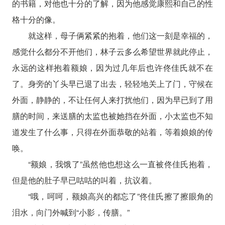
的书籍，对他也十分的了解，因为他感觉康熙和自己的性
格十分的像。
就这样，母子俩紧紧的抱着，他们这一刻是幸福的，
感觉什么都分不开他们，林子云多么希望世界就此停止，
永远的这样抱着额娘，因为过几年后也许佟佳氏就不在
了。身旁的丫头早已退了出去，轻轻地关上了门，守候在
外面，静静的，不让任何人来打扰他们，因为早已到了用
膳的时间，来送膳的太监也被她挡在外面，小太监也不知
道发生了什么事，只得在外面恭敬的站着，等着娘娘的传
唤。
“额娘，我饿了”虽然他也想这么一直被佟佳氏抱着，
但是他的肚子早已咕咕的叫着，抗议着。
“哦，呵呵，额娘高兴的都忘了”佟佳氏擦了擦眼角的
泪水，向门外喊到“小影，传膳。”