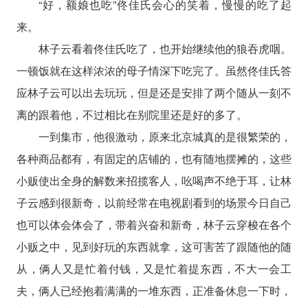
“好，额娘也吃”佟佳氏会心的笑着，慢慢的吃了起
来。
林子云看着佟佳氏吃了，也开始继续他的狼吞虎咽。
一顿饭就在这样浓浓的母子情深下吃完了。虽然佟佳氏答
应林子云可以出去玩玩，但是还是安排了两个随从一刻不
离的跟着他，不过相比在别院里还是好的多了。
一到集市，他很激动，原来北京城真的是很繁荣的，
各种商品都有，有固定的店铺的，也有随地摆摊的，这些
小贩使出全身的解数来招揽客人，吆喝声不绝于耳，让林
子云感到很新奇，以前经常在电视剧看到的场景今日自己
也可以体会体会了，带着兴奋和新奇，林子云穿梭在各个
小贩之中，见到好玩的东西就拿，这可害苦了跟随他的随
从，俩人又是忙着付钱，又是忙着提东西，不大一会工
夫，俩人已经抱着满满的一堆东西，正准备休息一下时，