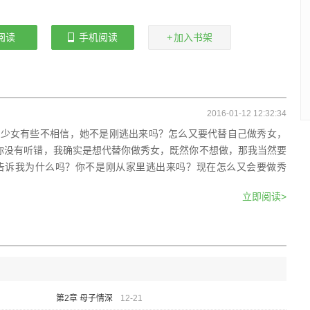
阅读
手机阅读
加入书架
2016-01-12 12:32:34
那少女有些不相信，她不是刚逃出来吗？怎么又要代替自己做秀女，
你没有听错，我确实是想代替你做秀女，既然你不想做，那我当然要
能告诉我为什么吗？你不是刚从家里逃出来吗？现在怎么又会要做秀
立即阅读>
第2章 母子情深
12-21