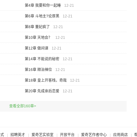
第4章 我要和你一起睡
12-21
第6章 斗地主?论厚黑
12-21
第8章 董妃疯了
12-21
第10章 天地会？
12-21
第12章 做间谍
12-21
第14章 不能说的秘密
12-21
第16章 顺治禅位
12-21
第18章 皇上开客栈，奇哉
12-21
第20章 先成亲后恋爱
12-21
查看全部160章>
方式
招聘英才
爱奇艺实验室
开放平台
爱奇艺作者中心
应用商店