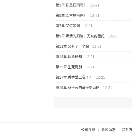
第3章 你是红雨吗？
12-21
第5章 回宫见阿玛？
12-21
第7章 又进黑洞
12-21
第9章 痴情的顺治，无奈的董妃
12-21
第11章 又有了一个娘
12-21
第13章 病危通知
12-21
第15章 生死离别
12-21
第17章 香香爱上我了？
12-21
第19章 林子云的童子别动队
12-21
公司介绍
新闻动态
联系