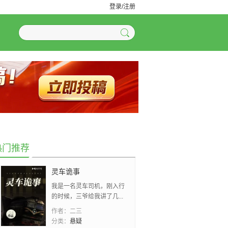
登录/注册
热门推荐
灵车诡事
我是一名灵车司机，刚入行
的时候，三爷给我讲了几...
作者：
二三
分类：
悬疑