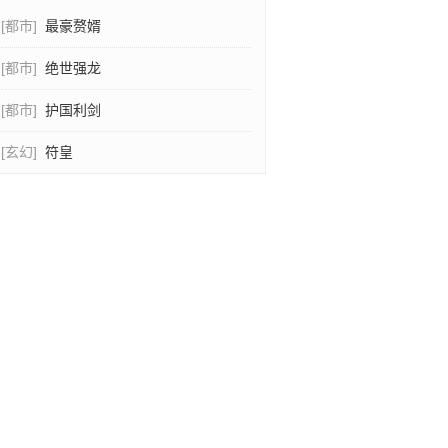
[都市]
最豪赘婿
[都市]
绝世强龙
[都市]
护国利剑
[玄幻]
符皇