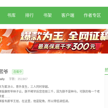
书库
排行
书架
客户端
作者专区
熙爷
连载中
lly
字数：
351907
爱决斗，意外发生，三人同时穿越。
康熙爷林子云，朕不稀罕后宫佳丽三千，因为朕不是种马，可朕的每一个老
挚爱……
韦爵爷王旭，在这里，他是配角，所以得低调低调。
分队，他们是特工也是特种部队，更是杀手。朕有喷子，还有大...