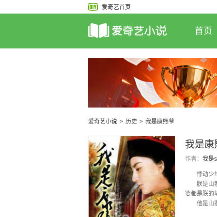
爱奇艺首页
首页
爱奇艺小说
>
历史
>
我是康熙爷
我是康
作者：
我是sa
悸动少年为
朕是山寨版
婆都是朕的
他是山寨版
朕有残狼特