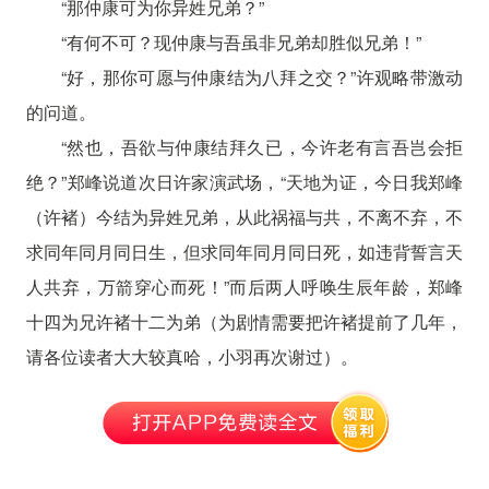
“那仲康可为你异姓兄弟？”
“有何不可？现仲康与吾虽非兄弟却胜似兄弟！”
“好，那你可愿与仲康结为八拜之交？”许观略带激动
的问道。
“然也，吾欲与仲康结拜久已，今许老有言吾岂会拒
绝？”郑峰说道次日许家演武场，“天地为证，今日我郑峰
（许褚）今结为异姓兄弟，从此祸福与共，不离不弃，不
求同年同月同日生，但求同年同月同日死，如违背誓言天
人共弃，万箭穿心而死！”而后两人呼唤生辰年龄，郑峰
十四为兄许褚十二为弟（为剧情需要把许褚提前了几年，
请各位读者大大较真哈，小羽再次谢过）。