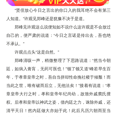
“贤侄放心今日之言出的你口入的我耳绝不会有第三
人知道。”许观见郑峰还是犹豫不决于是道。
郑峰见许观这么说便知如不说什么这许观是不会放过
自己的，便严肃的说道：“今日之言诺是传出去，吾也绝
不承认。”
许观点点头“这是自然。”
郑峰清咳一声，稍微整理了下思路说道：“然当今朝
廷，如病入膏肓，无药可医也！”顿了顿又道“峰若早生百
年，于孝章皇帝之时，吾自当拼却性命挽社稷于倾颓！而
当此之世，唯有破而后立，无他法矣！”接着有说道：“孝
章皇帝大行之时，孝和皇帝年纪尚幼，故致外戚窦氏擅
权。后孝和皇帝以神武之姿，借内廷之力，诛除外戚，还
清平天日！然内廷做大亦始于此！此后凡历六朝而至当