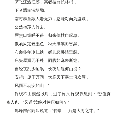
茅飞江洒江郊，高者挂罥长林梢，
下者飘转沉塘坳。
南村群童欺人老无力，忍能对面为盗贼，
公然抱茅入竹去。
唇焦口燥呼不得，归来倚杖自叹息。
俄顷风定云墨色，秋天漠漠向昏黑。
布衾多年冷似铁，娇儿恶卧踏里裂。
床头屋漏无干处，雨脚如麻未断绝。
自经丧乱少睡眠，长夜沾湿何由彻？
安得广厦千万间，大庇天下寒士俱欢颜，
风雨不动安如山！”
许观不由漠然以对，过了许久许观叹息到：“贤侄真
奇人也！”又道“汝绝对仲康如何？”
郑峰愕然随即说道：“仲康······乃是大将之才。”