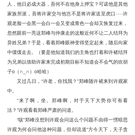
人，他日必成大器，吾何不在他身上押宝？可诺他是其他
家族所派，吾将许家交与他岂不是将许家送至虎口······许
观老脸一会黑一会白一会又变成青色一会却又恢复过来，
忽然眼前一亮这郑峰与仲康走的这般近何不让二人结拜为
异姓兄弟？于是，看着郑峰眼神变得坚定起来，随后向家
中缓缓走去。（要是他知道我们的主角也打着和许褚结拜
为兄弟以借助许家来完成初期目标不知道会不会气的吹胡
子o（∩_∩）o哈哈）
又过几日，“许老，你找我？”郑峰随许褚来到许观家
中。
“来了啊，坐。郑峰啊，对于天下大势你可有看
法？”许观看着郑峰严肃的问道。
“咳”郑峰没想到许观会问这么个问题不由得一愣暗思
许观为何会问他这种问题，但却说道“方今天下，天子贪