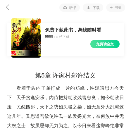
书架
听书
下载
免费下载此书，离线随时看
9999+
人已下载
免费读全文
第5章 许家村郑许结义
看着于族内子弟打成一片的郑峰，许观暗思方今天
下，天子贪逸安乐，内侍把持朝政残害忠良，如今朝政日
废，民怨四起，天下之势如久曝之柴，如无意外大乱就这
这几年。又思道吾欲使许氏一族发扬光大，奈何族中并无
大权之士，故虽思却无力为之。以今日来看这郑峰绝非常