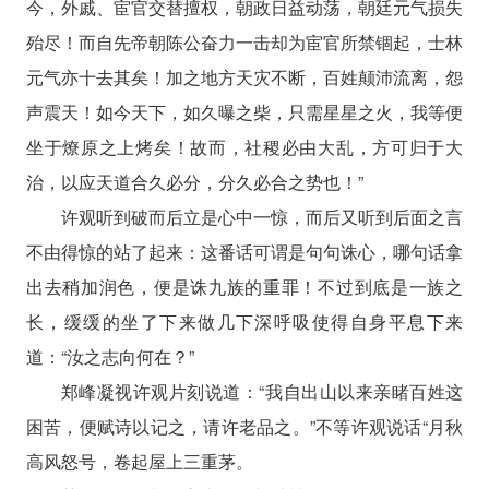
今，外戚、宦官交替擅权，朝政日益动荡，朝廷元气损失
殆尽！而自先帝朝陈公奋力一击却为宦官所禁锢起，士林
元气亦十去其矣！加之地方天灾不断，百姓颠沛流离，怨
声震天！如今天下，如久曝之柴，只需星星之火，我等便
坐于燎原之上烤矣！故而，社稷必由大乱，方可归于大
治，以应天道合久必分，分久必合之势也！”
许观听到破而后立是心中一惊，而后又听到后面之言
不由得惊的站了起来：这番话可谓是句句诛心，哪句话拿
出去稍加润色，便是诛九族的重罪！不过到底是一族之
长，缓缓的坐了下来做几下深呼吸使得自身平息下来
道：“汝之志向何在？”
郑峰凝视许观片刻说道：“我自出山以来亲睹百姓这
困苦，便赋诗以记之，请许老品之。”不等许观说话“月秋
高风怒号，卷起屋上三重茅。