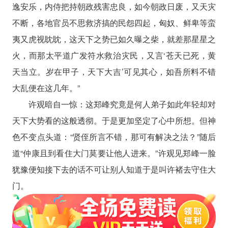
逸安乐，内侍把持朝政残害忠良，如今朝政日废，又天灾
不断，各地官员不思救济搞的民怨四起，匈奴、鲜卑等蛮
夷又虎视眈眈，这天下之势已如久曝之柴，就差那星星之
火，而那太平道广发符水救治灾民，又言‘苍天已死，黄
天当立。岁在甲子，天下大吉’可见其心，如吾所料不错
大乱便在这几年。”
许观暗自一惊：这郑峰究竟是何人弟子如此年轻却对
天下大势看的这般透彻。于是更加坚定了心中所想。但神
色不变点头道：“贤侄所言不错，那可有解决之法？”随后
道“仲康且到看住大门莫要让他人进来。”许观见郑峰一脸
犹豫便知接下去的话不可让别人知道于是叫许褚去守住大
门。