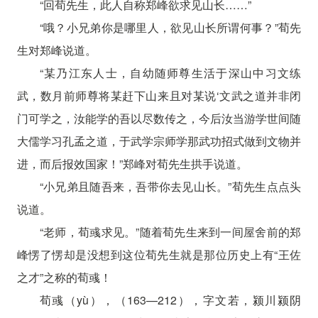
“回荀先生，此人自称郑峰欲求见山长……”
“哦？小兄弟你是哪里人，欲见山长所谓何事？”荀先
生对郑峰说道。
“某乃江东人士，自幼随师尊生活于深山中习文练
武，数月前师尊将某赶下山来且对某说‘文武之道并非闭
门可学之，汝能学的吾以尽数传之，今后汝当游学世间随
大儒学习孔孟之道，于武学宗师学那武功招式做到文物并
进，而后报效国家！”郑峰对荀先生拱手说道。
“小兄弟且随吾来，吾带你去见山长。”荀先生点点头
说道。
“老师，荀彧求见。”随着荀先生来到一间屋舍前的郑
峰愣了愣却是没想到这位荀先生就是那位历史上有“王佐
之才”之称的荀彧！
荀彧（yù），（163—212），字文若，颍川颍阴