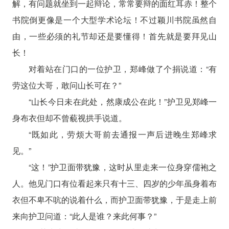
解，有问题就坐到一起辩论，常常要辩的面红耳赤！整个
书院倒更像是一个大型学术论坛！不过颖川书院虽然自
由，一些必须的礼节却还是要懂得！首先就是要拜见山
长！
对着站在门口的一位护卫，郑峰做了个捐说道：“有
劳这位大哥，敢问山长可在？”
“山长今日未在此处，然康成公在此！”护卫见郑峰一
身布衣但却不曾藐视拱手说道。
“既如此，劳烦大哥前去通报一声后进晚生郑峰求
见。”
“这！”护卫面带犹豫，这时从里走来一位身穿儒袍之
人。他见门口有位看起来只有十三、四岁的少年虽身着布
衣但不卑不吭的说着什么，而护卫面带犹豫，于是走上前
来向护卫问道：“此人是谁？来此何事？”