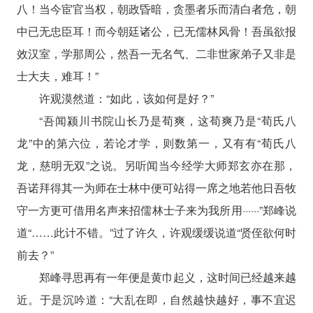
八！当今宦官当权，朝政昏暗，贪墨者乐而清白者危，朝
中已无忠臣耳！而今朝廷诸公，已无儒林风骨！吾虽欲报
效汉室，学那周公，然吾一无名气、二非世家弟子又非是
士大夫，难耳！”
许观漠然道：“如此，该如何是好？”
“吾闻颍川书院山长乃是荀爽，这荀爽乃是“荀氏八
龙”中的第六位，若论才学，则数第一，又有有“荀氏八
龙，慈明无双”之说。另听闻当今经学大师郑玄亦在那，
吾诺拜得其一为师在士林中便可站得一席之地若他日吾牧
守一方更可借用名声来招儒林士子来为我所用······”郑峰说
道“……此计不错。”过了许久，许观缓缓说道“贤侄欲何时
前去？”
郑峰寻思再有一年便是黄巾起义，这时间已经越来越
近。于是沉吟道：“大乱在即，自然越快越好，事不宜迟