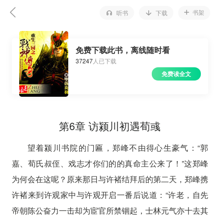
书架
听书
下载
免费下载此书，离线随时看
37247
人已下载
免费读全文
第6章 访颍川初遇荀彧
望着颍川书院的门匾，郑峰不由得心生豪气：“郭
嘉、荀氏叔侄、戏志才你们的的真命主公来了！”这郑峰
为何会在这呢？原来那日与许褚结拜后的第二天，郑峰携
许褚来到许观家中与许观开启一番后说道：“许老，自先
帝朝陈公奋力一击却为宦官所禁锢起，士林元气亦十去其