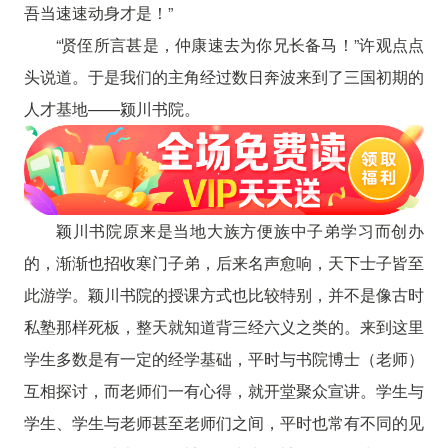
吾当速速动身才是！”
“贤侄所言甚是，仲康速去为你兄长备马！”许观点点
头说道。于是我们的主角经过数日奔波来到了三国初期的
人才基地——颍川书院。
颖川书院原来是当地大族方便族中子弟学习而创办
的，渐渐也招收寒门子弟，后来名声愈响，天下士子皆至
此游学。颖川书院的授课方式也比较特别，并不是像古时
私塾那样死板，整天就知道背三经六义之类的。来到这里
学生多数是有一定的经学基础，平时与书院博士（老师）
互相探讨，而老师们一有心得，就开堂聚众宣讲。学生与
学生、学生与老师甚至老师们之间，平时也常有不同的见