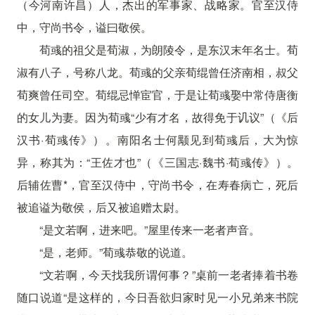
（今河南许昌）人，杰出的军事家、战略家。官至汉侍
中，守尚书令，谥曰敬侯。
荀彧的祖父是荀淑，为朗陵令，是东汉末年名士。荀
淑有八子，号称八龙。荀彧的父亲荀绲曾任济南相，叔父
荀爽曾任司空。荀绲忌惮宦官，于是让荀彧娶中常侍唐衡
的女儿为妻。因为荀彧“少有才名，故得免于讥议”（《后
汉书·荀彧传》）。南阳名士何颙见到荀彧后，大为惊
异，称其为：“王佐才也”（《三国志·魏书·荀彧传》）。
后辅佐曹*，官至汉侍中，守尚书令，在寿春病亡，死后
被追谥为敬侯，后又被追赠太尉。
“是文若啊，进来吧。”屋里传来一老者声音。
“是，老师。”荀彧恭敬的说道。
“文若啊，今天找我所谓何事？”桌前一老者捧着书卷
随口说道“是这样的，今日吾欲归家时见一小兄弟来书院