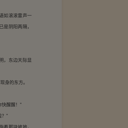
语如滚滚雷声一
已是阴阳两隔，
明，东边天际显
现身的东方。
快醒醒！”
？”
指着那块坡地，