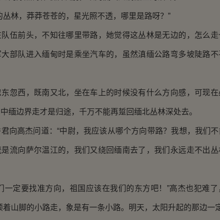
丛林，莽莽苍苍的，星光照不透，哪里是路呀？”
伍前头，不知往哪里带路，她觉得这丛林是无边的，怎么走
军大部队进入缅甸时是乘坐汽车的，虽然滇缅公路弯多坡陡路不
忽西，既南又北，坐在车上的时候没有什么方向感，可现在
着中缅边界走才是归途，千万不能再踅回缅北丛林深处去。
向高杰问道：“中尉，我应该从哪个方向带路？我想，我们不
流是流向萨尔温江的，我们又绕回缅南去了，我们永远走不出丛
一定要找准方向，祖国应该在我们的东方吧！”高杰也犯难了
顺着山脚的小路走，象是有一条小路。明天，太阳升起的那边一