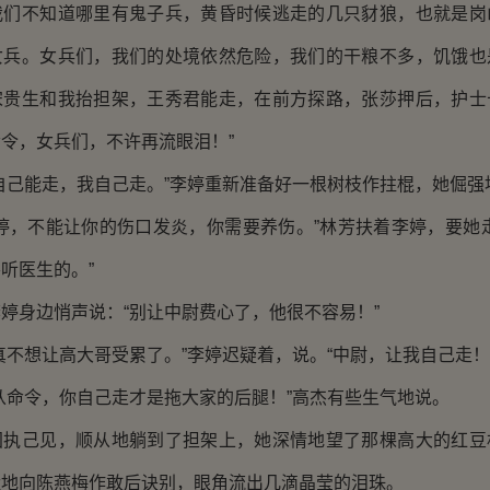
我们不知道哪里有鬼子兵，黄昏时候逃走的几只豺狼，也就是岗
女兵。女兵们，我们的处境依然危险，我们的干粮不多，饥饿也
宋贵生和我抬担架，王秀君能走，在前方探路，张莎押后，护士
令，女兵们，不许再流眼泪！”
己能走，我自己走。”李婷重新准备好一根树枝作拄棍，她倔强
，不能让你的伤口发炎，你需要养伤。”林芳扶着李婷，要她走
听医生的。”
身边悄声说：“别让中尉费心了，他很不容易！”
想让高大哥受累了。”李婷迟疑着，说。“中尉，让我自己走！
命令，你自己走才是拖大家的后腿！”高杰有些生气地说。
己见，顺从地躺到了担架上，她深情地望了那棵高大的红豆
默地向陈燕梅作敢后诀别，眼角流出几滴晶莹的泪珠。