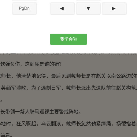
日军占领，日军的残暴令人发指，他不知道家乡的亲人是否平安
只能服从军令撤出武汉，败走上海，随二百师编入远征军赴
吁，奔东枝，一直都很顺利，更以八千铁血男儿阻击三万日军，
我学会啦
，可是得救的英军却逃之夭夭，真不公平。
的二百师被迫在穿越曼腊公路突破抹昔线时却惨败得溃不成
也饮弹负伤，这到底是谁的错？
长，他清楚地记得，最后见到戴师长是在彪关以南公路边的
，英缅军溃败，为了遏制日军，戴师长派出先遣队前往彪关构筑
队。
带领一帮人骑马巡视主要警戒阵地。
时，狂风骤起，乌云翻滚，戴师长忽然勒紧缰绳，扬鞭指着
向前看。