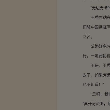
“无边无际的
王秀君站在队
们随中国远征
之苦。
公路好象忽东
行，一定要朝
于是，王秀君
去了，如果河
也不知道！”
“是呀，我们
“离开河流吧，