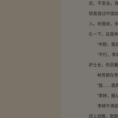
近，不安全。
轻易放过中国
人。听我说，
扎一下，这是命
“中尉，我自
“不行，李婷
护士长，伤员要
林芳俯在李婷
“我……我真不
“李婷，服从
李婷不再固执
闭上双眼，默