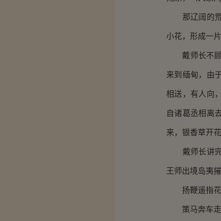
那辽阔的荒原
小花，形成一
戴师长不顾暴
来到缅甸，由
相送，有人向
自诸葛丞相离
来，银香草开花
戴师长讲完故
王师出境岛夷
扬鞭遥指花如
策马奔车走八