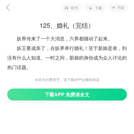
书架
听书
下载
125、婚礼（完结）
妖界传来了一个大消息，六界都骚动了起来。
妖王要成亲了，在妖界举行婚礼！至于新娘是谁，到
没有什么人知道。一时之间，新娘的身份成为众人讨论的
热门话题。
妖界，巍峨肃杀的妖殿今天也焕发出不同的光彩，到
本章为付费章节，请下载APP后继续阅读
处都是张灯结彩，一片欢声笑语。这个妖修们既敬畏又向
下载APP 免费读全文
往的地方，今天竟然向外面开放了，虽然仅有这一天而
已。至于原因，