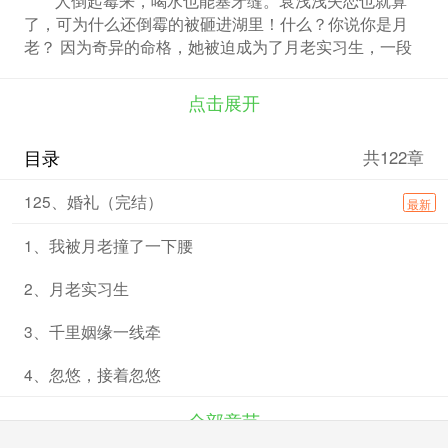
了，可为什么还倒霉的被砸进湖里！什么？你说你是月
老？ 因为奇异的命格，她被迫成为了月老实习生，一段
段姻缘，诉说着一个个故事。爱情是阴谋的开始，当万年
前的疑惑被解开，袁浅浅面对的又是什么？ 本人文案无
点击展开
能，请谅解……
目录
共122章
125、婚礼（完结）
最新
1、我被月老撞了一下腰
2、月老实习生
3、千里姻缘一线牵
4、忽悠，接着忽悠
全部章节