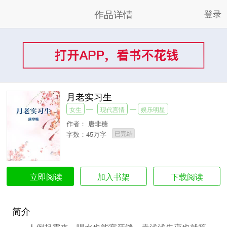
作品详情
登录
月老实习生
女生
现代言情
娱乐明星
作者：
唐非糖
已完结
字数：45万字
加入书架
下载阅读
立即阅读
简介
人倒起霉来，喝水也能塞牙缝。袁浅浅失恋也就算