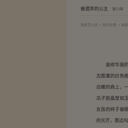
被遗弃的公主
第13章
爱奇艺小说
>
现代言情
>
被遗
装修华丽的房
古图案的白色
白嫩的肩上，
瓜子脸晶莹如
女孩的样子被
的光芒，唇边