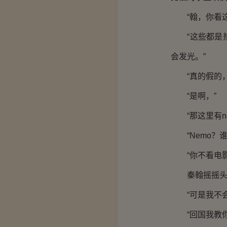
“翰，你看这
“这些都是热
会发光。”
“真的假的，
“是啊，”
“那这里有ne
“Nemo？谁
“你不看电影
秦翰摇摇头，
“可是我不会
“回国我教你