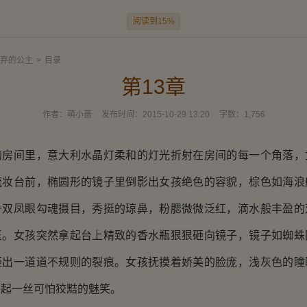
阅读到15%
弃的公主
>
目录
第13章
作者：
萌小蔷
发布时间：
2015-10-29 13:20
字数：
1,756
间里，意大利水晶灯柔和的灯光折射在房间的每一个角落，
梳妆台前，椭圆形的镜子里倒影出女孩绝色的容貌，棕色如海浪
一双凤眼勾魂摄目，秀挺的琼鼻，粉腮微微泛红，滴水般丰盈的
玉。女孩突然拿起台上精致的香水瓶狠狠砸向镜子，镜子如蜘蛛
砸出一道道不规则的裂痕。女孩抚摸着娇美的脸庞，浅灰色的瞳
勾起一丝可怕狡黠的魅笑。