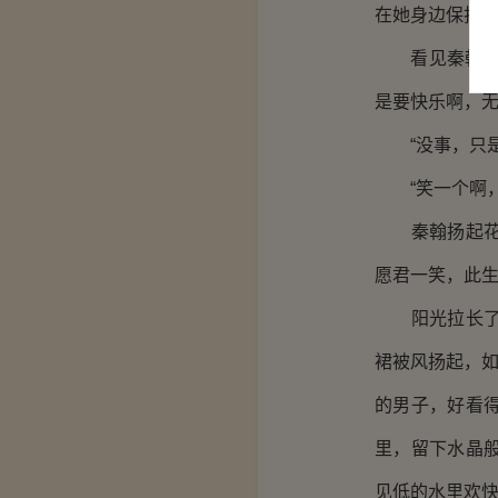
在她身边保护
看见秦翰浓扬
是要快乐啊，无
“没事，只是
“笑一个啊，
秦翰扬起花瓣
愿君一笑，此
阳光拉长了两
裙被风扬起，如
的男子，好看
里，留下水晶
见低的水里欢