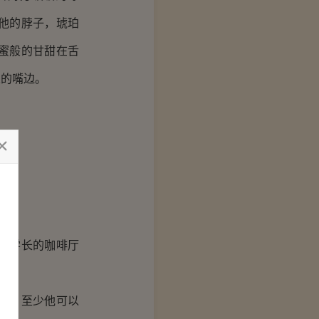
他的脖子，琥珀
蜜般的甘甜在舌
人的嘴边。
去学长的咖啡厅
呢？至少他可以