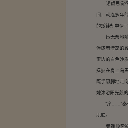
诺颜思觉得好
间，就连多年
的叛徒却申请
她无奈地随着
伴随着清凉的
窗边的白色沙
抚披在肩上乌
蹑手蹑脚地走
她沐浴阳光般
“痒……”秦
肌肤。
秦翰顺势掰过