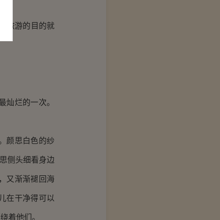
“旅游的目的就
最灿烂的一次。
。颜思白色的纱
颜思侧头细看身边
，又渐渐褪回海
儿在干净得可以
环绕着他们。