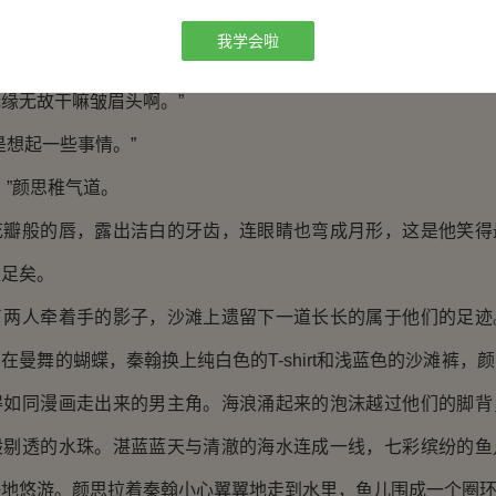
她，不需要为生活而奔波。
我学会啦
的眉毛挤成一条线，颜思伸出纤纤的玉指抚平他紧皱的眉心，
缘无故干嘛皱眉头啊。”
想起一些事情。”
”颜思稚气道。
般的唇，露出洁白的牙齿，连眼睛也弯成月形，这是他笑得
生足矣。
人牵着手的影子，沙滩上遗留下一道长长的属于他们的足迹
在曼舞的蝴蝶，秦翰换上纯白色的T-shirt和浅蓝色的沙滩裤，
得如同漫画走出来的男主角。海浪涌起来的泡沫越过他们的脚背
般剔透的水珠。湛蓝蓝天与清澈的海水连成一线，七彩缤纷的鱼
快地悠游。颜思拉着秦翰小心翼翼地走到水里，鱼儿围成一个圈