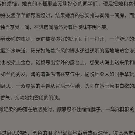
烦恼，她真的不懂那些无聊好心的同学们，硬是把她和秦
的好友孟芊芊都跟着起哄，结果她真的被安排与秦翰一间房，而
了独自享受一间，在进房间前还对着她暧昧不明地笑。
秦翰的脚步，走进被安排好的房间。门一打开，一阵舒适的
咸腥海水味道，阳光如随着海风的脚步透过透明的落地玻璃窗渗
发也被染上金色。诺颜思出窗外的露台上，感受从海上送来柔和
黑如丝的秀发，海的清香溢满在空气中，愉悦地令人如同手拿玩
向颜思，一双厚实的手臂从背后环住她，头埋在她玉葱般白嫩的
的香气，亲吻她如雪般的肌肤。
翰轻柔的吻落在敏感处时，颜思忍不住缩缩脖子，一阵麻酥酥的
颜思的脸，黑色的眼眸里满满地载着热烈深情，彼此感觉