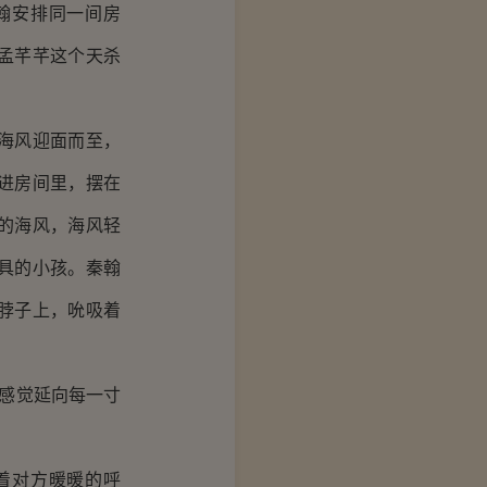
翰安排同一间房
孟芊芊这个天杀
海风迎面而至，
进房间里，摆在
的海风，海风轻
具的小孩。秦翰
脖子上，吮吸着
感觉延向每一寸
着对方暖暖的呼