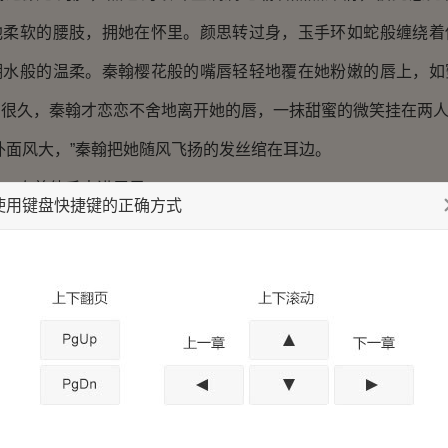
他柔软的腰肢，拥她在怀里。颜思转过身，玉手环如蛇般缠绕着
湖水般的温柔。秦翰樱花般的嘴唇轻轻地覆在她粉嫩的唇上，如
了很久，秦翰才恋恋不舍地离开她的唇，一抹甜蜜的微笑挂在两
面风大，”秦翰把她随风飞扬的发丝绾在耳边。
牵着他手走进屋里。
使用键盘快捷键的正确方式
们到餐厅吃点东西吧，”
到处走走，这是我第一次出国，时间要好好利用。”
秦翰觉得有点不可思议。
旅游哦。”颜思平淡地说着，“以前为了不让外婆太辛苦，所以
的时间和钱去旅行啊，不过和外婆去郊外的公园玩也开心的。”
之前，她还受了多少苦呢？为什么上天不让他们两早点相遇