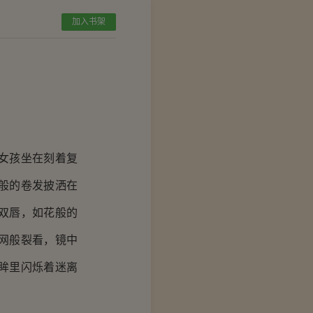
加入书架
女孩坐在刻着复
般的卷发披洒在
双唇，如花般的
网般裂看，镜中
眸里闪烁着迷离