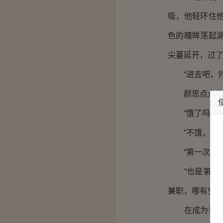
吸，他轻环住
色的瞳眸荡起
尖蔓延开，过
“进去吧，外
颜思点点头，
“饿了吗，我
“不饿，我想
“第一次？”
“也是第一次
兼职，哪有空闲
在成为诺颜思