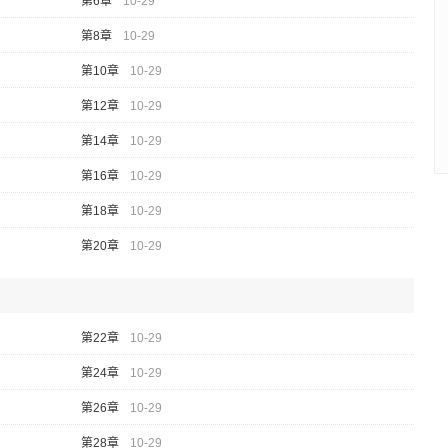
第6章
10-29
第8章
10-29
第10章
10-29
第12章
10-29
第14章
10-29
第16章
10-29
第18章
10-29
第20章
10-29
第22章
10-29
第24章
10-29
第26章
10-29
第28章
10-29