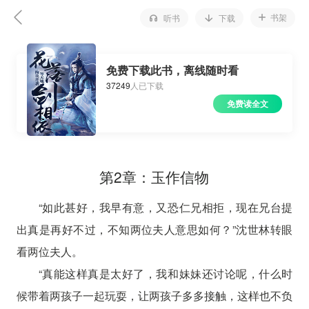
书架
听书
下载
免费下载此书，离线随时看
37249
人已下载
免费读全文
第2章：玉作信物
“如此甚好，我早有意，又恐仁兄相拒，现在兄台提
出真是再好不过，不知两位夫人意思如何？”沈世林转眼
看两位夫人。
“真能这样真是太好了，我和妹妹还讨论呢，什么时
候带着两孩子一起玩耍，让两孩子多多接触，这样也不负