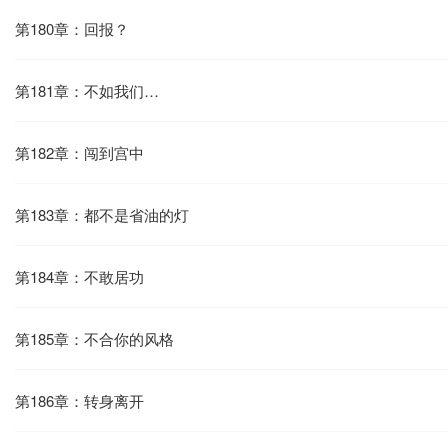
第180章：回报？
第181章：不如我们…
第182章：闯到宫中
第183章：都不是省油的灯
第184章：不敢居功
第185章：不合你的风格
第186章：转身离开