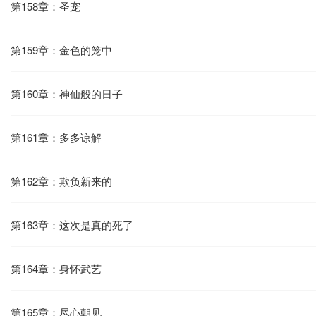
第158章：圣宠
第159章：金色的笼中
第160章：神仙般的日子
第161章：多多谅解
第162章：欺负新来的
第163章：这次是真的死了
第164章：身怀武艺
第165章：尽心朝见