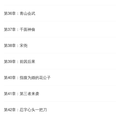
第36章：青山会武
第37章：千面神偷
第38章：宋尧
第39章：前因后果
第40章：指腹为婚的花公子
第41章：第三者来袭
第42章：忍字心头一把刀