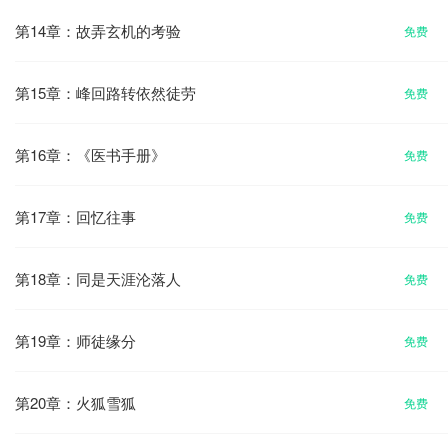
第14章：故弄玄机的考验
免费
第15章：峰回路转依然徒劳
免费
第16章：《医书手册》
免费
第17章：回忆往事
免费
第18章：同是天涯沦落人
免费
第19章：师徒缘分
免费
第20章：火狐雪狐
免费