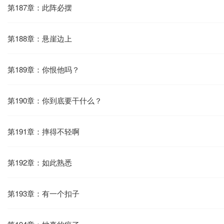
第187章：此阵必摆
第188章：悬崖边上
第189章：你恨他吗？
第190章：你到底要干什么？
第191章：摔得不轻啊
第192章：如此熟悉
第193章：有一个扣子