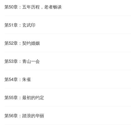
第50章：五年历程，老者畅谈
第51章：玄武印
第52章：契约婚姻
第53章：青山一会
第54章：朱雀
第55章：最初的约定
第56章：踏浪的华丽