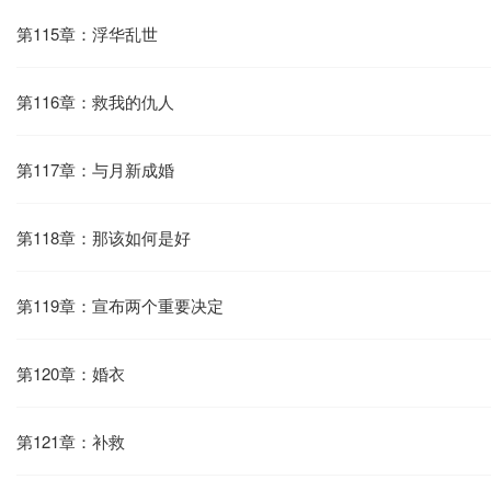
第115章：浮华乱世
第116章：救我的仇人
第117章：与月新成婚
第118章：那该如何是好
第119章：宣布两个重要决定
第120章：婚衣
第121章：补救