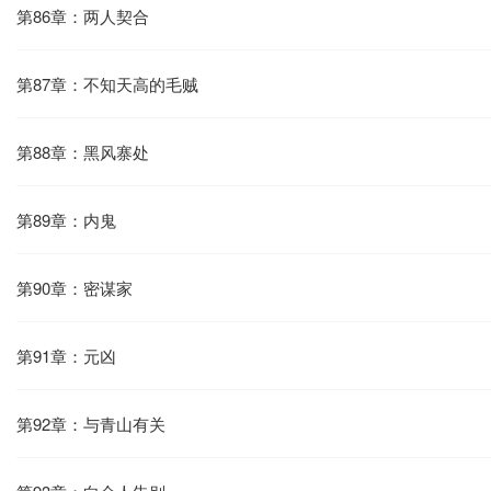
第86章：两人契合
第87章：不知天高的毛贼
第88章：黑风寨处
第89章：内鬼
第90章：密谋家
第91章：元凶
第92章：与青山有关