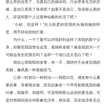
那么早的去世了，当真自己的祸水吗，只会带来无尽的灾
难，是自己害死了母亲吧？如果不是自己，母亲那么美的
人，应该和那个人过着神仙般的生活了吧？
“小姐，别这样！”欣儿轻柔的把我的头挽到她的怀
里，用手轻轻的拍打着。
为什么，一个丫鬟可以对我好到这样？而我的那个父
亲，却要把我囚禁在这里，孤独终老呢？难道就因为一个
可能会发生的预言吗？这样一个借口也太苍白了吧？
我在心里暗暗的发誓，有一天，我绝对不会辜负我的
美丽，像凤凰一样展翅高飞。
心里一时冒出一种想法——我想出宫。感觉有什么重
要的事，等着我去做，而且好象有一个声音歇斯底里的嚎
叫着，风陵羽，风陵羽。可是明明那么迫切的要见他，可
是对他我却连任何影象也没有，很生疏，完全似没有见过