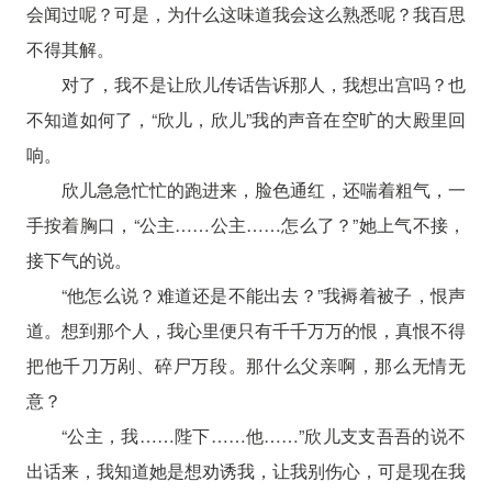
会闻过呢？可是，为什么这味道我会这么熟悉呢？我百思
不得其解。
对了，我不是让欣儿传话告诉那人，我想出宫吗？也
不知道如何了，“欣儿，欣儿”我的声音在空旷的大殿里回
响。
欣儿急急忙忙的跑进来，脸色通红，还喘着粗气，一
手按着胸口，“公主……公主……怎么了？”她上气不接，
接下气的说。
“他怎么说？难道还是不能出去？”我褥着被子，恨声
道。想到那个人，我心里便只有千千万万的恨，真恨不得
把他千刀万剐、碎尸万段。那什么父亲啊，那么无情无
意？
“公主，我……陛下……他……”欣儿支支吾吾的说不
出话来，我知道她是想劝诱我，让我别伤心，可是现在我