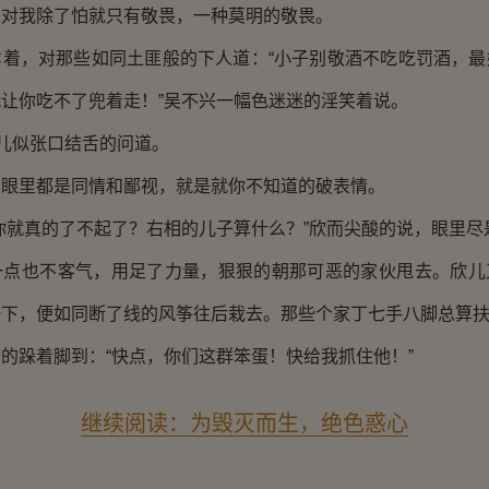
人对我除了怕就只有敬畏，一种莫明的敬畏。
，对那些如同土匪般的下人道：“小子别敬酒不吃吃罚酒，最
让你吃不了兜着走！”吴不兴一幅色迷迷的淫笑着说。
儿似张口结舌的问道。
里都是同情和鄙视，就是就你不知道的破表情。
就真的了不起了？右相的儿子算什么？”欣而尖酸的说，眼里尽
也不客气，用足了力量，狠狠的朝那可恶的家伙甩去。欣儿
一下，便如同断了线的风筝往后栽去。那些个家丁七手八脚总算
跺着脚到：“快点，你们这群笨蛋！快给我抓住他！”
继续阅读：为毁灭而生，绝色惑心