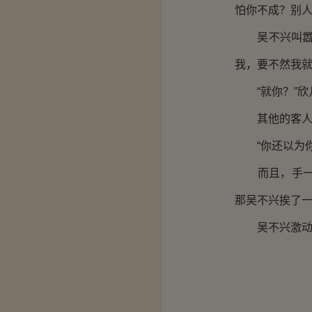
怕你不成？别
吴不兴叫嚣着
我，要不然我就
“就你？”欣
其他的客人眼
“你还以为你
而且，手一点
那吴不兴挨了
吴不兴激动的