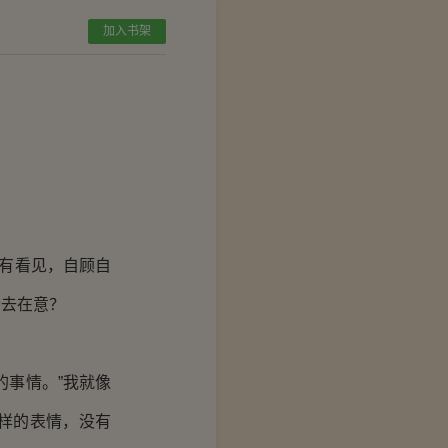
加入书架
有看见，自顾自
会去在意？
事情。”我就像
样的表情，没有