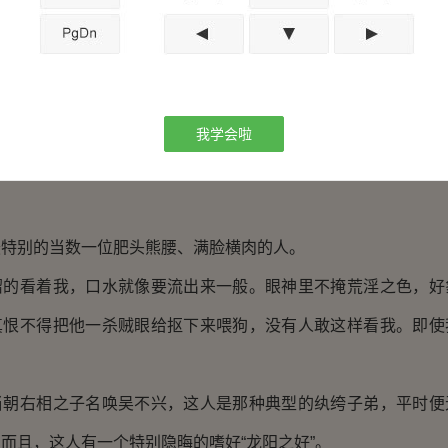
下，便吵着要吃凤栖龙潜。我实在拿她没法，只得由着她。
个凤栖龙潜，其他的你看着办。不过嘛！只要你们这里能拿出
我今天要吃到撑死才肯罢休。”
单错过似的，她才说完，已经有无数双眼睛盯着她了。其中
我学会啦
冷眼旁观。我觉得别扭极了，可是也无法。这个小丫头毫无心计
别的当数一位肥头熊腰、满脸横肉的人。
看着我，口水就像要流出来一般。眼神里不掩荒淫之色，好
真恨不得把他一杀贼眼给抠下来喂狗，没有人敢这样看我。即使
右相之子名唤吴不兴，这人是那种典型的纨绔子弟，平时便
而且，这人有一个特别隐晦的嗜好“龙阳之好”。