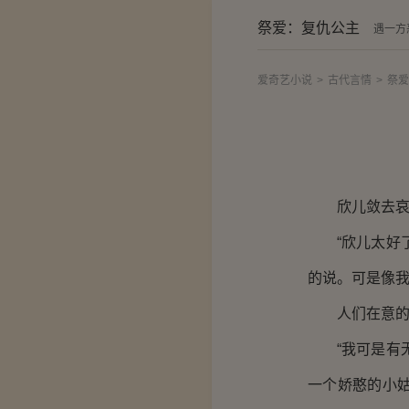
祭爱：复仇公主
遇一方
爱奇艺小说
>
古代言情
>
祭爱
欣儿敛去哀戚
“欣儿太好了
的说。可是像
人们在意的只
“我可是有无
一个娇憨的小