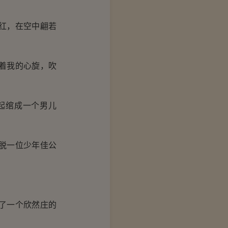
红，在空中翩若
着我的心旋，吹
起绾成一个男儿
脱一位少年佳公
了一个欣然庄的