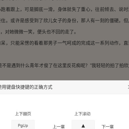
着跟上，可是脚底一滑，身体就失了重心，往前倾去、说时
接住。或许是感受到了欣儿女子的身份，那人有一刻的僵硬。但
儿，对她微微一笑，便头也不回的走了。
，只能呆愣的看着那男子一气呵成的完成这一系列动作，直
不是遇到什么青年才俊了在这里反花痴呢？”我轻轻的拍了拍欣
使用键盘快捷键的正确方式
点，我现在可是美少年耶，而不是什么丫头。”欣儿优雅的拍拍
有我不傻！别老是傻不傻的不离嘴，不傻也会被你咒傻。”
边神叨叨的说：“我傻，你到底有什么好处？”到像是才刚认识
脾气来了。哎呀！女人真麻烦！进去吧！”