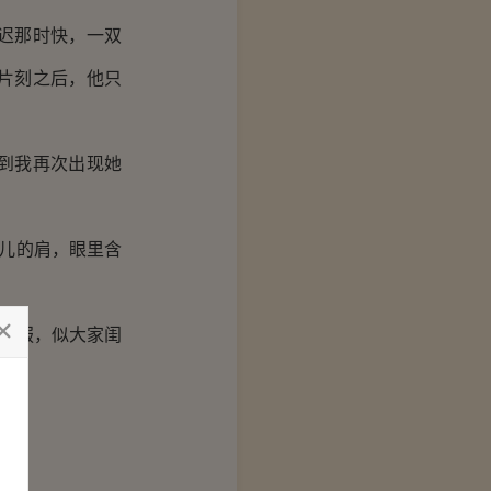
迟那时快，一双
片刻之后，他只
到我再次出现她
儿的肩，眼里含
衣服，似大家闺
我。