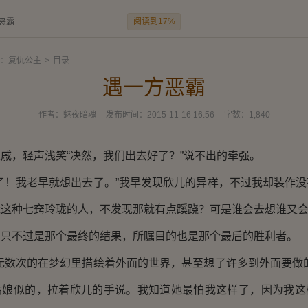
阅读到17%
恶霸
：复仇公主
>
目录
遇一方恶霸
作者：
魅夜暗魂
发布时间：
2015-11-16 16:56
字数：
1,840
，轻声浅笑“决然，我们出去好了？”说不出的牵强。
！我老早就想出去了。”我早发现欣儿的异样，不过我却装作没
我这种七窍玲珑的人，不发现那就有点蹊跷？可是谁会去想谁又
不过是那个最终的结果，所瞩目的也是那个最后的胜利者。
数次的在梦幻里描绘着外面的世界，甚至想了许多到外面要做的
姑娘似的，拉着欣儿的手说。我知道她最怕我这样了，因为我这