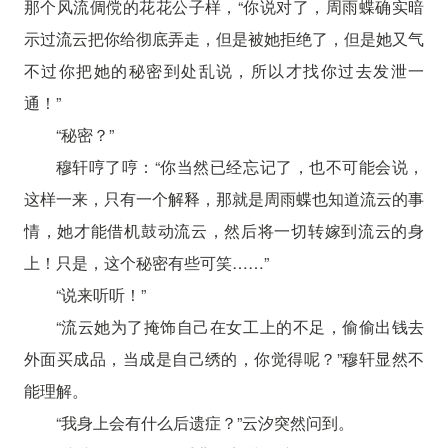
那个风流倜傥的花花公子样，“你说对了，周雨蝶确实暗
示过流云把你给彻底弄走，但是被她拒绝了，但是她又气
不过你把她的秘密到处乱说，所以才找你过去发泄一
通！”
“秘密？”
穆轩哼了哼：“你当然已经忘记了，也不可能会说，
这样一来，只有一个解释，那就是周雨蝶也知道流云的事
情，她才能借机鼓动流云，然后将一切转嫁到流云的身
上！只是，这个秘密有些可笑……”
“说来听听！”
“流云她为了掩饰自己在女工上的不足，偷偷出钱去
外面买成品，当成是自己绣的，你觉得呢？”穆轩显然不
能理解。
“我身上会有什么后遗症？”云汐突然问到。