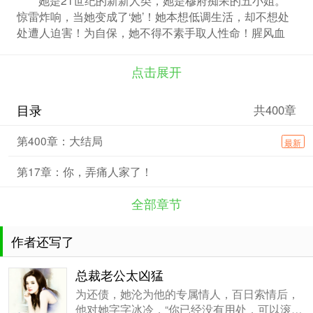
惊雷炸响，当她变成了‘她’！她本想低调生活，却不想处
处遭人迫害！为自保，她不得不素手取人性命！腥风血
雨，唯有他伴她左右，救她危难！一纸圣旨，她入宫为
后！红帕落下，她惊呆：当年的四哥，竟是新帝！
点击展开
目录
共400章
第400章：大结局
最新
第17章：你，弄痛人家了！
全部章节
作者还写了
总裁老公太凶猛
为还债，她沦为他的专属情人，百日索情后，
他对她字字冰冷，“你已经没有用处，可以滚