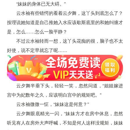
“妹妹的身体已无大碍。”
云水袖有些错愕的看着云夕舞，这丫头到底怎么了？
按理说她知道是自己推她入水应该歇斯底里的和她纠缠才
是，怎么……怎么一脸平静？
不过云水袖转而一想，这丫头花痴的很，脑子也不太
好使，说不定早就忘了呢……
云夕舞半垂下头，轻轻一笑，忽然问道，“姐姐嫁进
宫中为妃数年之久，应该明白宫中的规矩吧。”
云水袖微微一怔，“妹妹这是何意？”
云夕舞眼底精光一闪，“妹妹方才在房中休息，忽然
听见有人在房外大声呼喊，不知是何人这样没规矩，妹妹