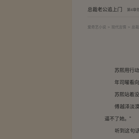
总裁老公追上门
第4章
爱奇艺小说
>
现代言情
>
总裁
苏熙用行动代
年司曜看向傅
苏熙站着没有
傅越泽淡漠地
逼不了她。”
听到这句话，