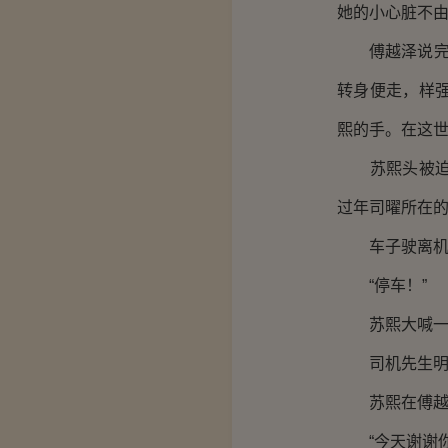
她的小心脏不
傅越泽说完这
转身便走，样
熙的手。在这
苏熙头被迫埋
过年司曜所在
车子驶离机场
“停车！”
苏熙大喊一
司机先生明显
苏熙在傅越泽
“今天谢谢你