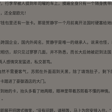
行李早被人提到年司曜的车上，摸遍全身只有一个随身携带
票，还全是欧元！
包里还有一张卡。那是贺静宇一个月前离开法国时硬塞给她
国企业，国内外闻名，贺静宇是唯一的继承人。说来也怪，
纪相仿，却只见过寥寥几面，并不熟悉，而长大后她被赶到法国
，两人感情突发猛进，私交甚笃。
不需要客气，苏熙在外面逛到天黑，除了填饱肚子，剩下
持卡踏进了豪御酒店的大门。
她的卡，抬头多看了她两眼，眼神里带着苏熙看不懂的神情
”
展开招牌式微笑，“没有问题，请稍等，马上为您安排入住。”