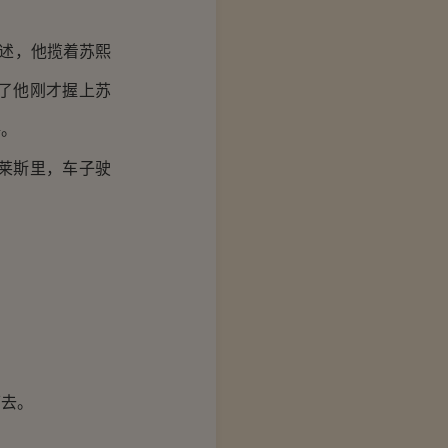
述，他揽着苏熙
了他刚才握上苏
格。
莱斯里，车子驶
去。