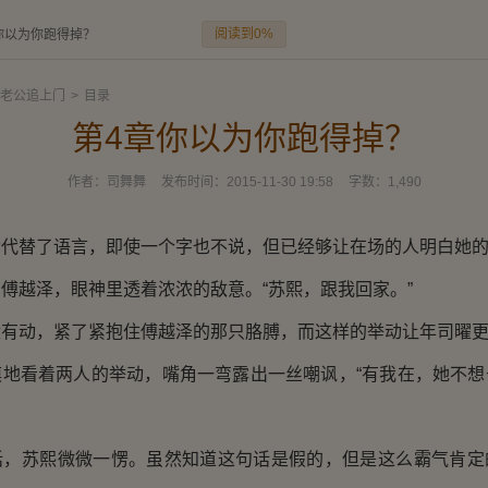
阅读到0%
你以为你跑得掉？
老公追上门
>
目录
第4章你以为你跑得掉？
作者：
司舞舞
发布时间：
2015-11-30 19:58
字数：
1,490
替了语言，即使一个字也不说，但已经够让在场的人明白她的
越泽，眼神里透着浓浓的敌意。“苏熙，跟我回家。”
动，紧了紧抱住傅越泽的那只胳膊，而这样的举动让年司曜更
看着两人的举动，嘴角一弯露出一丝嘲讽，“有我在，她不想
苏熙微微一愣。虽然知道这句话是假的，但是这么霸气肯定