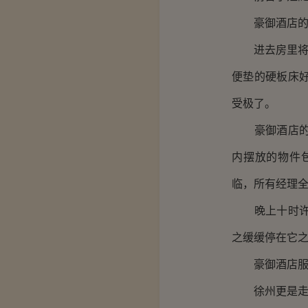
豪御酒店的服
进去房里将管家
便垫的硬板床
受极了。
豪御酒店的员
内摆放的物件
临，所有经理
晚上十时许，
之缓缓停在它
豪御酒店服务
徐州更是走到