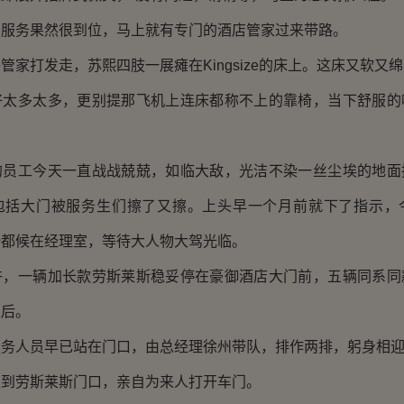
务果然很到位，马上就有专门的酒店管家过来带路。
打发走，苏熙四肢一展瘫在Kingsize的床上。这床又软又
好太多太多，更别提那飞机上连床都称不上的靠椅，当下舒服的
工今天一直战战兢兢，如临大敌，光洁不染一丝尘埃的地面
包括大门被服务生们擦了又擦。上头早一个月前就下了指示，
全都候在经理室，等待大人物大驾光临。
一辆加长款劳斯莱斯稳妥停在豪御酒店大门前，五辆同系同
之后。
人员早已站在门口，由总经理徐州带队，排作两排，躬身相
劳斯莱斯门口，亲自为来人打开车门。