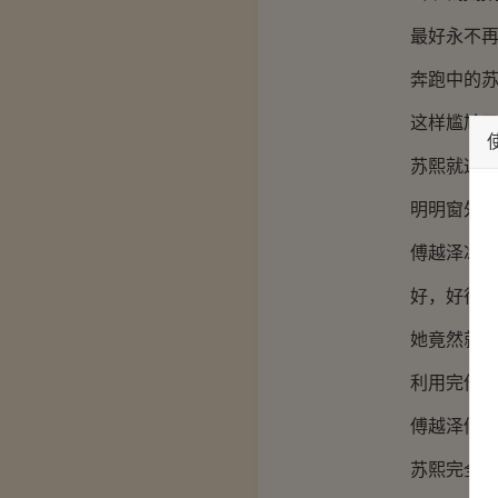
最好永不再
奔跑中的苏熙
这样尴尬又丢
苏熙就这样跑
明明窗外阳光
傅越泽冰寒着
好，好得很
她竟然就这
利用完他就
傅越泽修长的
苏熙完全不知