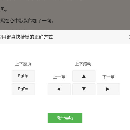
见。
在心中默默的加了一句。
脸的事情她再不想遇到了。
使用键盘快捷键的正确方式
掉，却不知道，因为她此刻轻率的举动，她即将遭遇此生最大
明媚，此刻车中，却如腊月寒冬。
俊脸，凤眸微眯，不可置信与刺骨的冷交替，双唇勾起，刻画
。
么跑掉？
想跑？
手指渐渐握成拳，第一次被女人这样愚弄，好，真是太好了
我学会啦
道自己已经惹上了天大的麻烦。