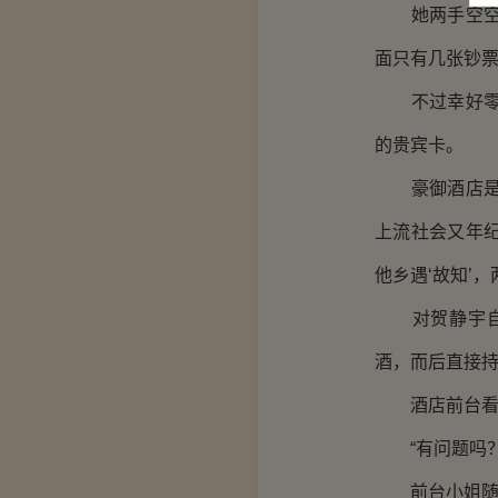
她两手空空，
面只有几张钞
不过幸好零钱
的贵宾卡。
豪御酒店是跨
上流社会又年
他乡遇‘故知’
对贺静宇自然
酒，而后直接
酒店前台看到
“有问题吗？
前台小姐随即