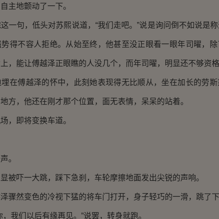
由自主地颤动了一下。
一句，低头对苏熙说道，“我们走吧。”说是询问倒不如说是称
强势得不容人拒绝。从始至终，他甚至没正眼看一眼年司曜，除
世上，能让傅越泽正眼瞧的人没几个，而年司曜，明显还不够资
在傅越泽的怀中，此刻她表现得无比顺从，坐在加长的劳斯
的地方，他还在刚才那个位置，面无表情，呆呆的站着。
，即将变换车道。
声。
被吓一大跳，踩下急刹，车轮摩擦地面发出尖锐的声响。
骤然变色的冷视下猛的将车门打开，身子轻巧的一滑，跳了下
，我们以后有缘再见。”说罢，转身就跑。