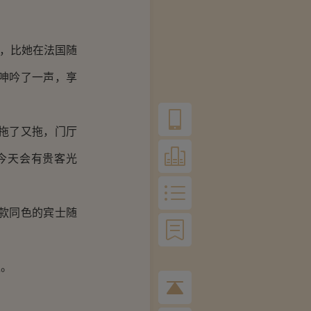
绵，比她在法国随
呻吟了一声，享
拖了又拖，门厅
今天会有贵客光
款同色的宾士随
迎。