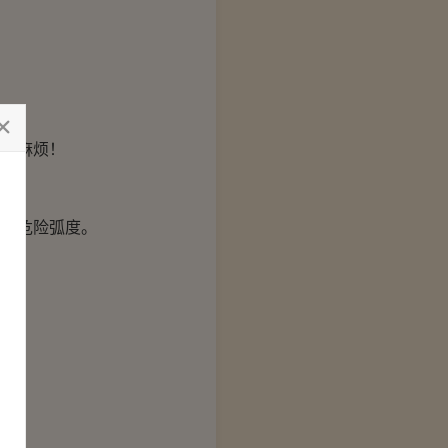
的麻烦！
成危险弧度。
！