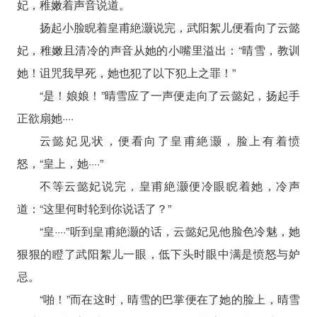
妃，稚嫩着声音说道。
扬起小脸睨着皇甫絶灏说完，武阳絮儿便看向了云懿
妃，稚嫩且清冷的声音从她的小嘴里溢出：“晴雪，教训
她！诅咒我早死，她也犯了以下犯上之罪！”
“是！娘娘！”晴雪应了一声便走向了云懿妃，扬起手
正欲扇她····
云懿妃见状，便看向了皇甫絶灏，脸上有着愤
怒，“皇上，她····”
不等云懿妃说完，皇甫絶灏便冷眼睨着她，冷声
道：“这里何时轮到你说话了？”
“皇····”听到皇甫絶灏的话，云懿妃见他脸色冷魅，她
狠狠的瞪了武阳絮儿一眼，低下头时眼中满是愤怒与妒
忌。
“啪！”而在这时，晴雪的巴掌便在了她的脸上，晴雪