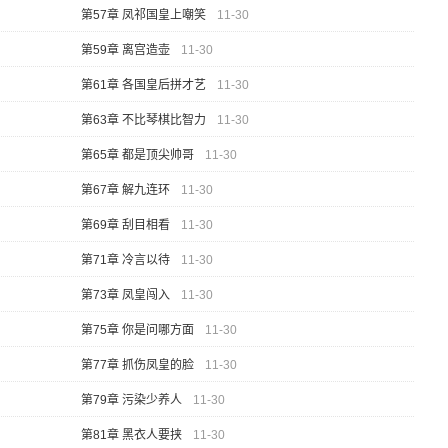
第57章 凤祁国皇上嘲笑
11-30
第59章 离宫造壶
11-30
第61章 各国皇后拼才艺
11-30
第63章 不比琴棋比智力
11-30
第65章 都是顶尖帅哥
11-30
第67章 解九连环
11-30
第69章 刮目相看
11-30
第71章 冷言以待
11-30
第73章 凤皇闯入
11-30
第75章 你是问哪方面
11-30
第77章 抓伤凤皇的脸
11-30
第79章 污染少养人
11-30
第81章 黑衣人要挟
11-30