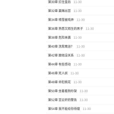
第30章 拦住皇后
11-30
第32章 赢赌出宫
11-30
第34章 晴雪被戏弄
11-30
第36章 熟悉又陌生的男子
11-30
第38章 危险来袭
11-30
第40章 洗鸳鸯浴？
11-30
第42章 跟他没关系
11-30
第44章 有些感动
11-30
第46章 死人妖
11-30
第48章 命犯桃花
11-30
第50章 坐着看狗吵架
11-30
第52章 宫云轩的警告
11-30
第54章 我不能给你侍寝
11-30