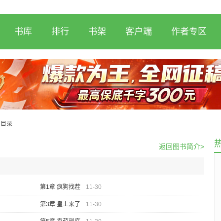
书库
排行
书架
客户端
作者专区
目录
返回图书简介>
第1章 疯狗找茬
11-30
第3章 皇上来了
11-30