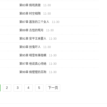
第83章 假戏真做
11-30
第85章 时空相隔
11-30
第87章 嚣张的三个女人
11-30
第89章 古怪的驽月
11-30
第91章 安平王来要人
11-30
第93章 扮鬼吓人
11-30
第95章 晴雪有事隐瞒
11-30
第97章 他说真心待她
11-30
第99章 假惺惺的苏狗
11-30
2
3
4
5
下一页