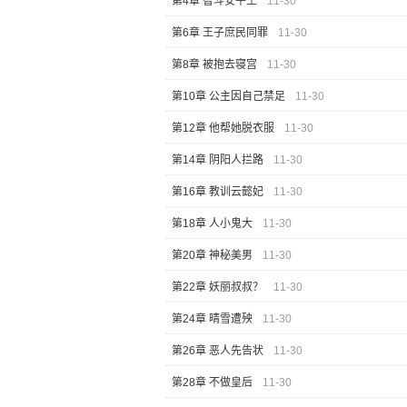
第4章 智斗安平王
11-30
第6章 王子庶民同罪
11-30
第8章 被抱去寝宫
11-30
第10章 公主因自己禁足
11-30
第12章 他帮她脱衣服
11-30
第14章 阴阳人拦路
11-30
第16章 教训云懿妃
11-30
第18章 人小鬼大
11-30
第20章 神秘美男
11-30
第22章 妖丽叔叔？
11-30
第24章 晴雪遭殃
11-30
第26章 恶人先告状
11-30
第28章 不做皇后
11-30