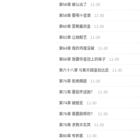
第56章 被认出了
11-30
第58章 要喝十壶酒
11-30
第60章 耍赖赢凤皇
11-30
第62章 让她献艺
11-30
第64章 我的鸡蛋没破
11-30
第66章 我要你皇冠上的珠子
11-30
第六十八掌 与紫炎国皇后比武
11-30
第70章 拒绝赐座
11-30
第72章 要投怀送抱？
11-30
第74章 被掳走
11-30
第76章 需要朕帮你？
11-30
第78章 求救炎玄冥
11-30
第80章 有刺客
11-30