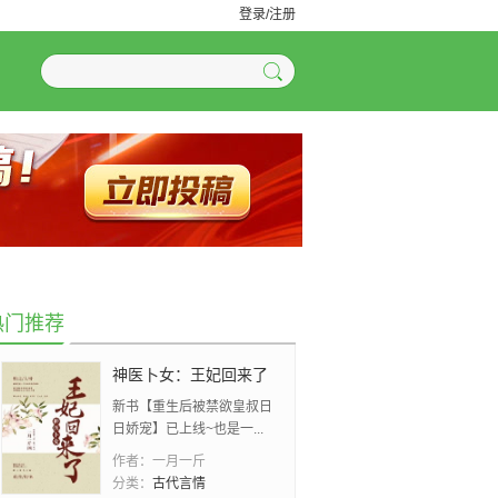
登录/注册
热门推荐
神医卜女：王妃回来了
新书【重生后被禁欲皇叔日
日娇宠】已上线~也是一...
作者：
一月一斤
分类：
古代言情