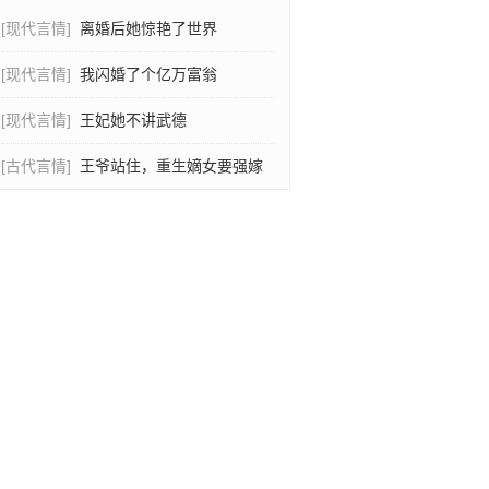
[现代言情]
离婚后她惊艳了世界
[现代言情]
我闪婚了个亿万富翁
[现代言情]
王妃她不讲武德
[古代言情]
王爷站住，重生嫡女要强嫁