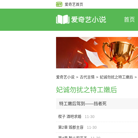
爱奇艺首页
首页
爱奇艺小说
>
古代言情
>
妃诚勿扰之特工嫩后
>
妃诚勿扰之特工嫩后
特工嫩后驾到——挡者死
楔子 酒吧求婚
11-30
第2章 毁郡主容
11-30