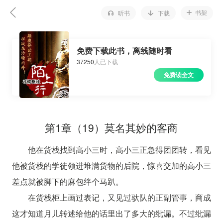
书架
听书
下载
免费下载此书，离线随时看
37250
人已下载
免费读全文
第1章（19）莫名其妙的客商
他在货栈找到高小三时，高小三正急得团团转，看见
他被货栈的学徒领进堆满货物的后院，惊喜交加的高小三
差点就被脚下的麻包绊个马趴。
在货栈柜上画过表记，又见过驮队的正副管事，商成
这才知道月儿转述给他的话里出了多大的纰漏。不过纰漏