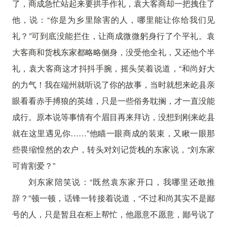
了，商成急忙站起来要拱手作礼，袁大客商却一把拽住了
他，说：“你是为乡里除害的人，哪里能让你给我们见
礼？”可到底没能拦住，让商成微微躬身行了个平礼。袁
大客商和货栈东家都略略侧身，没受他全礼，又还他个半
礼，袁大客商这才抖抖手腕，摇头笑着说道，“和尚好大
的力气！我在端州就听说了你的故事，当时就想来屹县亲
眼看看赤手搏狼的英雄，只是一些俗务耽搁，才一直没能
成行。原本说等事情有个眉目再来拜访，没想到刚来屹县
就在这里遇见你……”他瞄一眼商成的装束，又瞅一眼那
些畏缩惶然的农户，转头对刘记货栈的东家说，“刘东家
可肯割爱？”
刘东家陪笑说：“既然袁东家开口，我哪里还敢推
辞？”顿一顿，话锋一转接着说道，“不过和尚其实不是鄙
号的人，只是暂且在柜上帮忙，他愿意不愿意，鄙号说了