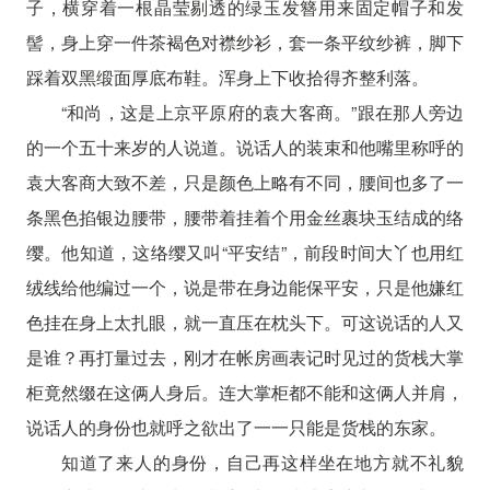
子，横穿着一根晶莹剔透的绿玉发簪用来固定帽子和发
髻，身上穿一件茶褐色对襟纱衫，套一条平纹纱裤，脚下
踩着双黑缎面厚底布鞋。浑身上下收拾得齐整利落。
“和尚，这是上京平原府的袁大客商。”跟在那人旁边
的一个五十来岁的人说道。说话人的装束和他嘴里称呼的
袁大客商大致不差，只是颜色上略有不同，腰间也多了一
条黑色掐银边腰带，腰带着挂着个用金丝裹块玉结成的络
缨。他知道，这络缨又叫“平安结”，前段时间大丫也用红
绒线给他编过一个，说是带在身边能保平安，只是他嫌红
色挂在身上太扎眼，就一直压在枕头下。可这说话的人又
是谁？再打量过去，刚才在帐房画表记时见过的货栈大掌
柜竟然缀在这俩人身后。连大掌柜都不能和这俩人并肩，
说话人的身份也就呼之欲出了一一只能是货栈的东家。
知道了来人的身份，自己再这样坐在地方就不礼貌