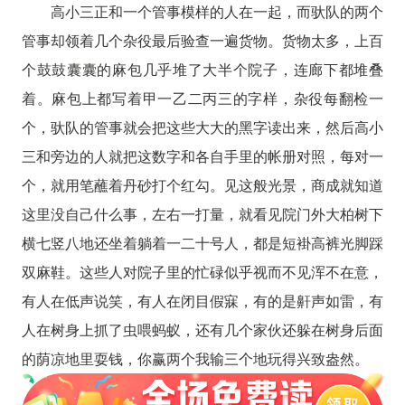
高小三正和一个管事模样的人在一起，而驮队的两个
管事却领着几个杂役最后验查一遍货物。货物太多，上百
个鼓鼓囊囊的麻包几乎堆了大半个院子，连廊下都堆叠
着。麻包上都写着甲一乙二丙三的字样，杂役每翻检一
个，驮队的管事就会把这些大大的黑字读出来，然后高小
三和旁边的人就把这数字和各自手里的帐册对照，每对一
个，就用笔蘸着丹砂打个红勾。见这般光景，商成就知道
这里没自己什么事，左右一打量，就看见院门外大柏树下
横七竖八地还坐着躺着一二十号人，都是短褂高裤光脚踩
双麻鞋。这些人对院子里的忙碌似乎视而不见浑不在意，
有人在低声说笑，有人在闭目假寐，有的是鼾声如雷，有
人在树身上抓了虫喂蚂蚁，还有几个家伙还躲在树身后面
的荫凉地里耍钱，你赢两个我输三个地玩得兴致盎然。