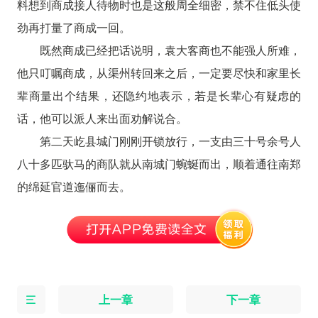
料想到商成接人待物时也是这般周全细密，禁不住低头使
劲再打量了商成一回。
既然商成已经把话说明，袁大客商也不能强人所难，
他只叮嘱商成，从渠州转回来之后，一定要尽快和家里长
辈商量出个结果，还隐约地表示，若是长辈心有疑虑的
话，他可以派人来出面劝解说合。
第二天屹县城门刚刚开锁放行，一支由三十号余号人
八十多匹驮马的商队就从南城门蜿蜒而出，顺着通往南郑
的绵延官道迤俪而去。
上一章
下一章