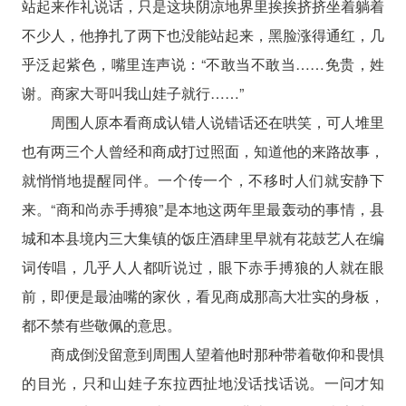
站起来作礼说话，只是这块阴凉地界里挨挨挤挤坐着躺着
不少人，他挣扎了两下也没能站起来，黑脸涨得通红，几
乎泛起紫色，嘴里连声说：“不敢当不敢当……免贵，姓
谢。商家大哥叫我山娃子就行……”
周围人原本看商成认错人说错话还在哄笑，可人堆里
也有两三个人曾经和商成打过照面，知道他的来路故事，
就悄悄地提醒同伴。一个传一个，不移时人们就安静下
来。“商和尚赤手搏狼”是本地这两年里最轰动的事情，县
城和本县境内三大集镇的饭庄酒肆里早就有花鼓艺人在编
词传唱，几乎人人都听说过，眼下赤手搏狼的人就在眼
前，即便是最油嘴的家伙，看见商成那高大壮实的身板，
都不禁有些敬佩的意思。
商成倒没留意到周围人望着他时那种带着敬仰和畏惧
的目光，只和山娃子东拉西扯地没话找话说。一问才知