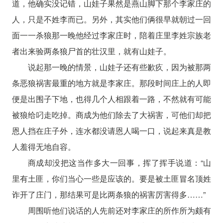
道，他确实没记错，山娃子果然是燕山脚下那个李家庄的
人，只是不姓李而已。另外，其实他们俩很早就朝过一回
面一一杀狼那一晚他经过李家庄时，陪着庄里李姓宗族老
者出来验两条狼尸首的壮汉里，就有山娃子。
说起那一晚的情景，山娃子还有些歉疚，因为被那两
条恶狼祸害最重的地方就是李家庄。那段时间庄上的人即
便是出围子下地，也得几个人相跟着一路，不然就有可能
被狼给叼走吃掉。商成为他们除去了大祸害，可他们却把
恩人挡在庄子外，连水都没请恩人喝一口，说起来真是教
人羞得无地自容。
商成却没把这当作多大一回事，挥了挥手说道：“山
里有土匪，你们当心一些是应该的。要是被土匪冒名顶姓
诈开了庄门，那结果可是比两条狼的祸害厉害得多……”
周围听他们说话的人先前还对李家庄的所作所为颇有