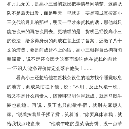
和月儿无关，是高小三当初就没把事情盘问清楚。这趟驮
队不是后天出发，而是明天一早就走，要是商成真按高小
三交代给月儿的那样，明天一早才来货栈的话，那他就只
能怎么来的再怎么回去。更糟糕的是，货栈已经按高小三
的说法，给乡勇身份的商成在官上递了备案，还缴了八十
文的滞费，要是商成赶不上的话，高小三就得自己掏荷包
赔滞费，说不定还会因为这事而影响他在货栈的前途一
一“不识人”这条评价肯定会落在他头上……
看高小三还想给他在货栈杂役住的地方找个睡觉歇息
的地方，商成急忙拦下他，说：“不用，反正只歇一晚，
我又不是什么精贵人，随便哪里能伸脚就成，就是马厩牛
圈也能睡。再说，反正也只能歇半宿，就别去麻烦人
家。”说着按着肚子揉了揉，笑着道，“你要真体谅我，就
给我找点吃食来……”他晌午吃的是菜汤麦饼，没一点荤