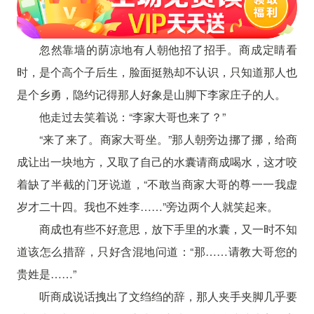
忽然靠墙的荫凉地有人朝他招了招手。商成定睛看
时，是个高个子后生，脸面挺熟却不认识，只知道那人也
是个乡勇，隐约记得那人好象是山脚下李家庄子的人。
他走过去笑着说：“李家大哥也来了？”
“来了来了。商家大哥坐。”那人朝旁边挪了挪，给商
成让出一块地方，又取了自己的水囊请商成喝水，这才咬
着缺了半截的门牙说道，“不敢当商家大哥的尊一一我虚
岁才二十四。我也不姓李……”旁边两个人就笑起来。
商成也有些不好意思，放下手里的水囊，又一时不知
道该怎么措辞，只好含混地问道：“那……请教大哥您的
贵姓是……”
听商成说话拽出了文绉绉的辞，那人夹手夹脚几乎要