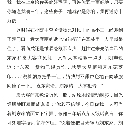
我。我在上京给你买处好宅院，再许你五十亩好地，只要
你随扈我满三年，这些房子土地就都是你的，我再送你十
万钱……”
这时候在小院里查验货物比对帐册的高小三已经迎到
了院门口，袁大客商的话他句句都听在耳朵里，人早就呆
住了。看商成还是皱眉蹙额不应声，赶忙过来先给自己的
东家和袁大客商见礼，又对大掌柜微一点头，朗声说
道：“东家，货物已经点讫，就等大掌柜和袁东家落
印……”说着躬身把手一让，胳膊肘不露声色地在商成腰
间撞了一下。“袁东家请。东家请。大掌柜请。”
袁大客商却象没听见一般，站原地没挪动脚步，目光
炯炯地盯着商成说道：“你若不信我，今日你我二人可当
着刘东家的面立下字据，假如三年后袁某人毁诺食言，你
可凭着字据到官府评理。”说着便把目光转向刘东家。刘