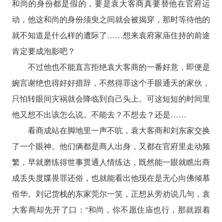
和尚的身份都是假的，要是袁大客商真要替他在官府运
动，他这和尚的身份须臾之间就会被揭穿，那时等待他的
就不知道是什么样的遭际了……想来袁府家庙住持的前途
肯定要成泡影吧？
不过他也不能直言拒绝袁大客商的一番好意，即便是
婉言谢绝也得好好措辞，不然得罪这个手眼通天的家伙，
只怕转眼间灾祸就会降临到自己头上。可这短短的时间里
他又想不出该怎么说。不能去？不想去？还是……
看商成站在脚地里一声不吭，袁大客商和刘东家交换
了一个眼神。他们俩都是商人出身，又都在官府里走动频
繁，早就磨练得世事贯通人情练达，既然能一眼就瞧出商
成丢失度牒畏罪还俗，也就能看出他现在是无心向佛倾慕
俗华。刘记货栈的东家莞尔一笑，正想从旁劝说几句，袁
大客商却先开了口：“和尚，你不愿住庙也行，那就跟着