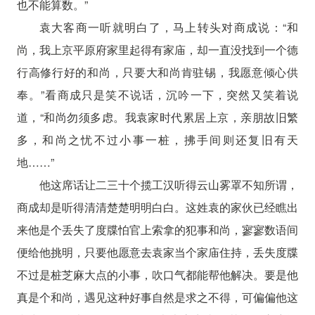
也不能算数。”
袁大客商一听就明白了，马上转头对商成说：“和
尚，我上京平原府家里起得有家庙，却一直没找到一个德
行高修行好的和尚，只要大和尚肯驻锡，我愿意倾心供
奉。”看商成只是笑不说话，沉吟一下，突然又笑着说
道，“和尚勿须多虑。我袁家时代累居上京，亲朋故旧繁
多，和尚之忧不过小事一桩，拂手间则还复旧有天
地……”
他这席话让二三十个揽工汉听得云山雾罩不知所谓，
商成却是听得清清楚楚明明白白。这姓袁的家伙已经瞧出
来他是个丢失了度牒怕官上索拿的犯事和尚，寥寥数语间
便给他挑明，只要他愿意去袁家当个家庙住持，丢失度牒
不过是桩芝麻大点的小事，吹口气都能帮他解决。要是他
真是个和尚，遇见这种好事自然是求之不得，可偏偏他这