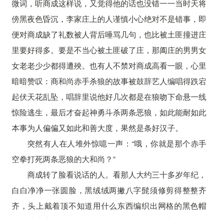
微词，听商成这样说，又觉得他的话也没错一一当时天将
傍黑夜色昏沉，李家庄上的人谨慎小心绝对不是错事，即
便对商成缺了礼数被人背后唾骂几句，也比被土匪撞进庄
里要好得多。要是不当心被土匪破了庄，那阖庄的男男女
女老老少少都得遭殃。也有人不禁对商成高看一眼，心里
暗暗赞叹：商和尚赤手杀狼的故事被鼓辞艺人编唱得跌宕
起伏天花乱坠，唱辞里说他好几次都是在狼吻下命悬一线
惊险逃生，最后才奋起神勇斗杀两条恶狼，如此能耐如此
本事为人偏偏又如此和善大度，果然是条好汉子。
突然有人在人堆外惊噫一声：“哦，你就是那个赤手
空拳打死两条恶狼的大和尚？”
商成转了脸看说话的人。看那人大约三十多岁年纪，
白白净净一张圆脸，黑绒绒两撇八字髭须修剪得整整齐
齐，头上戴着顶不知道用什么东西编织出网格的黑色帽