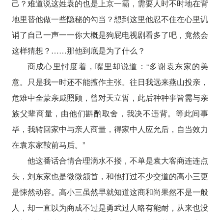
己？难道说这姓袁的也是上京一霸，需要人时不时地在背
地里替他做一些隐秘的勾当？想到这里他忍不住在心里讥
诮了自己一声一一你大概是狗屁电视剧看多了吧，竟然会
这样猜想？……那他到底是为了什么？
商成心里忖度着，嘴里却说道：“多谢袁东家的美
意。只是我一时还不能擅作主张。往日我远来燕山投亲，
危难中全蒙亲戚照顾，曾对天立誓，此后种种事皆需与亲
族父辈商量，由他们斟酌取舍，我决不违背。等此间事
毕，我转回家中与亲人商量，得家中人应允后，自当效力
在袁东家鞍前马后。”
他这番话合情合理滴水不搂，不单是袁大客商连连点
头，刘东家也是微微颔首，和他打过不少交道的高小三更
是悚然动容。高小三虽然早就知道这商和尚果然不是一般
人，却一直以为商成不过是勇武过人略有能耐，从来也没