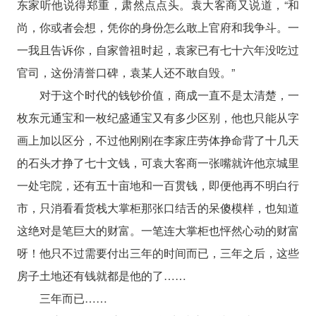
东家听他说得郑重，肃然点点头。袁大客商又说道，“和
尚，你或者会想，凭你的身份怎么敢上官府和我争斗。一
一我且告诉你，自家曾祖时起，袁家已有七十六年没吃过
官司，这份清誉口碑，袁某人还不敢自毁。”
对于这个时代的钱钞价值，商成一直不是太清楚，一
枚东元通宝和一枚纪盛通宝又有多少区别，他也只能从字
画上加以区分，不过他刚刚在李家庄劳体挣命背了十几天
的石头才挣了七十文钱，可袁大客商一张嘴就许他京城里
一处宅院，还有五十亩地和一百贯钱，即便他再不明白行
市，只消看看货栈大掌柜那张口结舌的呆傻模样，也知道
这绝对是笔巨大的财富。一笔连大掌柜也怦然心动的财富
呀！他只不过需要付出三年的时间而已，三年之后，这些
房子土地还有钱就都是他的了……
三年而已……