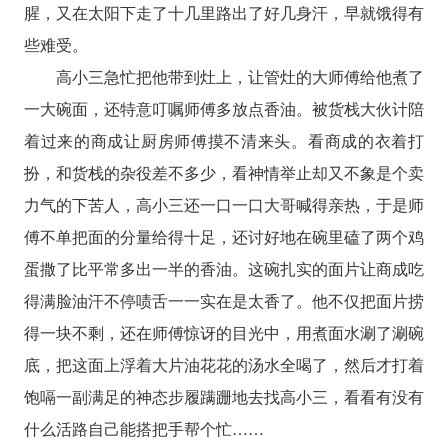
腥，又在太阳下走了十几里路出了好几身汗，早就饿得有
些难受。
高小三急忙把他带到灶上，让管灶的大师傅给他煮了
一大碗面，还特意叮嘱师傅多放点香油。被货栈大伙计陪
着过来的商成让厨房师傅摸不清来头。看商成的衣着打
扮，和货栈的杂役差不多少，看神情举止却又不象是个卖
力气的下苦人，高小三还一口一口大哥喊得亲热，于是师
傅不单把面的分量给得十足，还讨好地在碗里磕了两个鸡
蛋撒了比平常多出一半的香油。这碗扎实的面片让商成吃
得满脸油汗不停啧舌一一实在是太香了。他不仅把面片捞
得一块不剩，还在师傅惊讶的目光中，用煮面水涮了涮碗
底，把这面上浮着大片油花花的汤水全喝了，然后才打着
饱嗝一副满足的神态步履蹒跚地去找高小三，看看有没有
什么活路自己能搭把手帮个忙……