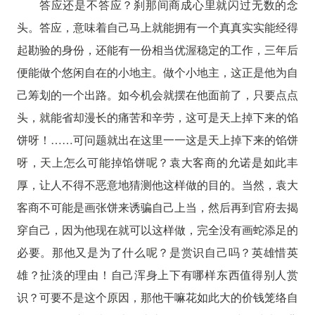
答应还是不答应？刹那间商成心里就闪过无数的念
头。答应，意味着自己马上就能拥有一个真真实实能经得
起勘验的身份，还能有一份相当优渥稳定的工作，三年后
便能做个悠闲自在的小地主。做个小地主，这正是他为自
己筹划的一个出路。如今机会就摆在他面前了，只要点点
头，就能省却漫长的痛苦和辛劳，这可是天上掉下来的馅
饼呀！……可问题就出在这里一一这是天上掉下来的馅饼
呀，天上怎么可能掉馅饼呢？袁大客商的允诺是如此丰
厚，让人不得不恶意地猜测他这样做的目的。当然，袁大
客商不可能是画张饼来诱骗自己上当，然后再到官府去揭
穿自己，因为他现在就可以这样做，完全没有画蛇添足的
必要。那他又是为了什么呢？是赏识自己吗？英雄惜英
雄？扯淡的理由！自己浑身上下有哪样东西值得别人赏
识？可要不是这个原因，那他干嘛花如此大的价钱笼络自