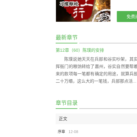
免费
最新章节
第12章（60）陈璞的安排
陈璞说她天天在兵部和谷实吵架，其
挥衙门的粮饷转给了嘉州，谷实自然要帮
来的款项每一笔都有确定的用途，就算兵
二十万缗，这么大的一笔钱，兵部那点活...
章节目录
正文
序章
12-08