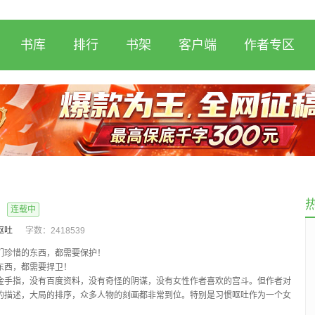
书库
排行
书架
客户端
作者专区
连载中
呕吐
字数：
2418539
们珍惜的东西，都需要保护！
东西，都需要捍卫！
金手指，没有百度资料，没有奇怪的阴谋，没有女性作者喜欢的宫斗。但作者对
的描述，大局的排序，众多人物的刻画都非常到位。特别是习惯呕吐作为一个女
兵器时代的战争写的非常精彩；语言朴实但给每一个人...