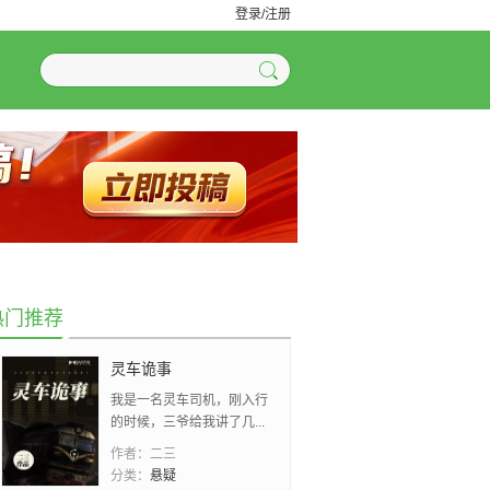
登录/注册
热门推荐
灵车诡事
我是一名灵车司机，刚入行
的时候，三爷给我讲了几...
作者：
二三
分类：
悬疑