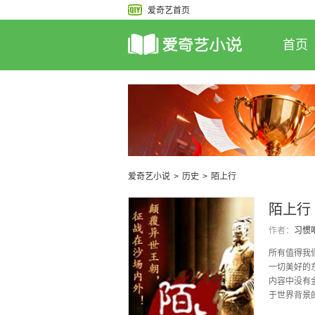
爱奇艺首页
首页
爱奇艺小说
>
历史
>
陌上行
陌上行
作者：
习惯
所有值得我
一切美好的
内容中没有
于世界背景
性作者对冷