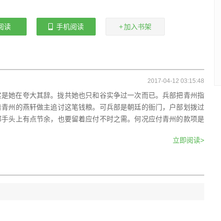
阅读
手机阅读
加入书架
2017-04-12 03:15:48
实是她在夸大其辞。拢共她也只和谷实争过一次而已。兵部把青州指
着青州的燕轩做主追讨这笔钱粮。可兵部是朝廷的衙门，户部划拨过
部手头上有点节余，也要留着应付不时之需。何况应付青州的款项是
立即阅读>