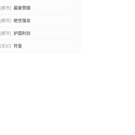
[都市]
最豪赘婿
[都市]
绝世强龙
[都市]
护国利剑
[玄幻]
符皇