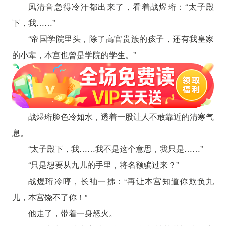
凤清音急得冷汗都出来了，看着战煜珩：“太子殿
下，我……”
“帝国学院里头，除了高官贵族的孩子，还有我皇家
的小辈，本宫也曾是学院的学生。”
战煜珩脸色冷如水，透着一股让人不敢靠近的清寒气
息。
“太子殿下，我……我不是这个意思，我只是……”
“只是想要从九儿的手里，将名额骗过来？”
战煜珩冷哼，长袖一拂：“再让本宫知道你欺负九
儿，本宫饶不了你！”
他走了，带着一身怒火。