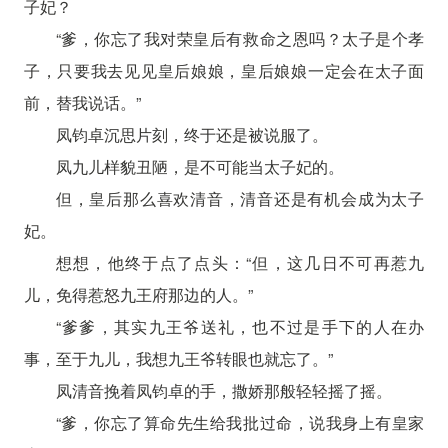
子妃？
“爹，你忘了我对荣皇后有救命之恩吗？太子是个孝
子，只要我去见见皇后娘娘，皇后娘娘一定会在太子面
前，替我说话。”
凤钧卓沉思片刻，终于还是被说服了。
凤九儿样貌丑陋，是不可能当太子妃的。
但，皇后那么喜欢清音，清音还是有机会成为太子
妃。
想想，他终于点了点头：“但，这几日不可再惹九
儿，免得惹怒九王府那边的人。”
“爹爹，其实九王爷送礼，也不过是手下的人在办
事，至于九儿，我想九王爷转眼也就忘了。”
凤清音挽着凤钧卓的手，撒娇那般轻轻摇了摇。
“爹，你忘了算命先生给我批过命，说我身上有皇家