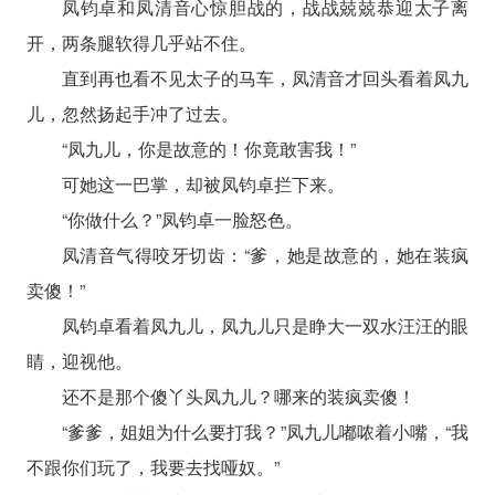
凤钧卓和凤清音心惊胆战的，战战兢兢恭迎太子离
开，两条腿软得几乎站不住。
直到再也看不见太子的马车，凤清音才回头看着凤九
儿，忽然扬起手冲了过去。
“凤九儿，你是故意的！你竟敢害我！”
可她这一巴掌，却被凤钧卓拦下来。
“你做什么？”凤钧卓一脸怒色。
凤清音气得咬牙切齿：“爹，她是故意的，她在装疯
卖傻！”
凤钧卓看着凤九儿，凤九儿只是睁大一双水汪汪的眼
睛，迎视他。
还不是那个傻丫头凤九儿？哪来的装疯卖傻！
“爹爹，姐姐为什么要打我？”凤九儿嘟哝着小嘴，“我
不跟你们玩了，我要去找哑奴。”