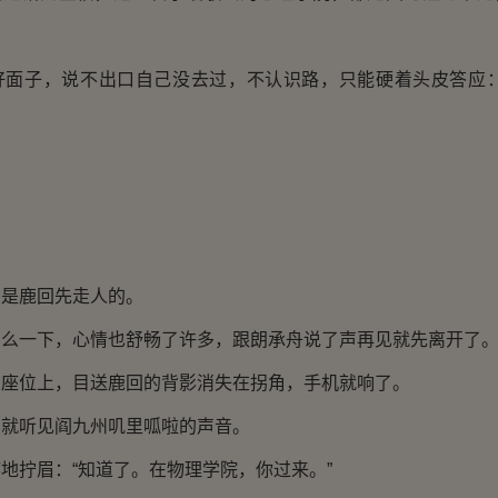
子，说不出口自己没去过，不认识路，只能硬着头皮答应：
鹿回先走人的。
一下，心情也舒畅了许多，跟朗承舟说了声再见就先离开了
位上，目送鹿回的背影消失在拐角，手机就响了。
听见阎九州叽里呱啦的声音。
拧眉：“知道了。在物理学院，你过来。”