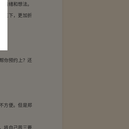
的情绪和想法。
容底下，更加折
帮你预约上？还
不方便。但是郑
，将自己周三要