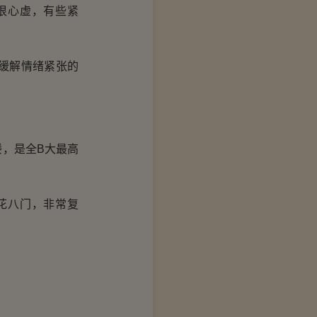
很心虚，有些紧
缓解情绪紧张的
，是全B大最高
花八门，非常复
。