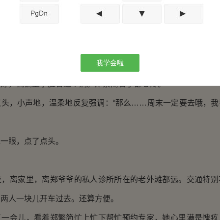
回不笑的样子，她怕鹿回在她不知道的时候会有各种想不开
鹿回笑的样子，她担心鹿回把自己内心的阴暗和不悦都隐藏在笑
我学会啦
个字：怎么着都不行。
，偏偏生了脸盲这个病。郑繁简看了都心疼。
，小声地，温柔地反复强调：“那么……周末一定要去哦，我
眼，点了点头。
离家里，离郑爷爷的私人诊所所在的老外滩都远。交通特别
，两人一块儿开车过去。还算方便。
会儿，看着郑繁简忙上忙下帮忙预约专家，她心里满是愧疚