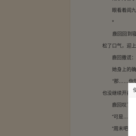
眼看着阎九州
*
鹿回回到寝室
松了口气，迎上
鹿回撒谎：“
她身上的确有
“那……你觉
也没继续开药，
鹿回叹了声气
“可是……”
“周末吧。周末