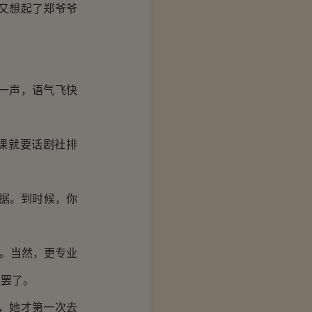
又想起了郑爷爷
一声，语气飞快
课就要话剧社排
据。到时候，你
。当然，更专业
理罢了。
，她才第一次去