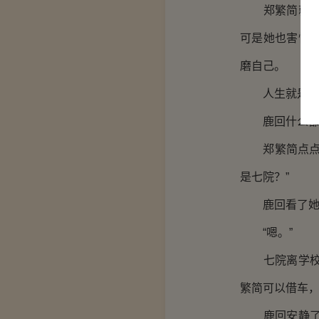
郑繁简就怕鹿
可是她也害怕
磨自己。
人生就是那几
鹿回什么都好
郑繁简点点头
是七院？”
鹿回看了她一
“嗯。”
七院离学校，
繁简可以借车
鹿回安静了一