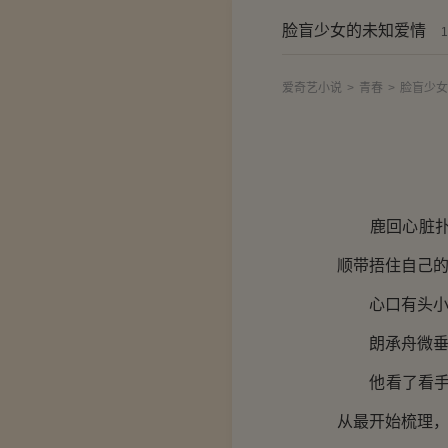
脸盲少女的未知爱情
1
爱奇艺小说
>
青春
>
脸盲少女
鹿回心脏扑通
顺带捂住自己
心口有头小鹿
朗承舟微垂眼
他看了看手表
从最开始梳理，