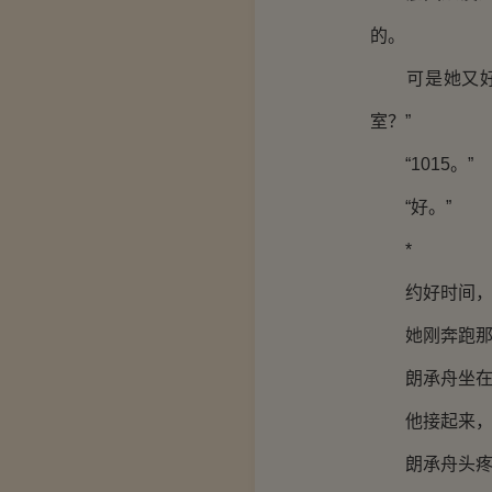
的。
可是她又好面
室？”
“1015。”
“好。”
*
约好时间，是
她刚奔跑那么
朗承舟坐在座
他接起来，就
朗承舟头疼地