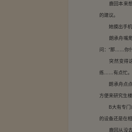
鹿回本来想立
的建议。
她摸出手机看
朗承舟嘴角微
问：“那……你
突然变得这么
练……有点忙。
朗承舟点点头
方便来研究生楼
B大有专门的
的设备还是在
鹿回从没去过