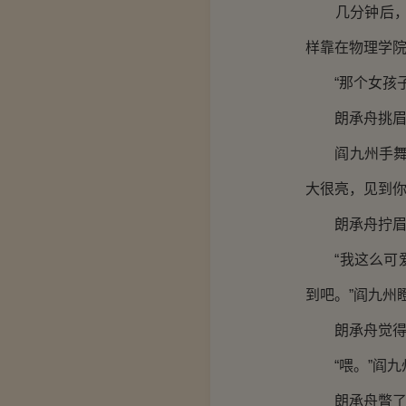
几分钟后，阎
样靠在物理学
“那个女孩子
朗承舟挑眉看
阎九州手舞足
大很亮，见到你
朗承舟拧眉：
“我这么可爱
到吧。”阎九州
朗承舟觉得
“喂。”阎九州
朗承舟瞥了他