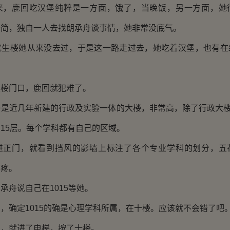
鹿回吃汉堡纯粹是一方面，饿了，当晚饭，另一方面，她
繁简，独自一人去找朗承舟谈事情，她非常没底气。
楼她从来没去过，于是这一路走过去，她吃着汉堡，也有在
门口，鹿回就犯难了。
近几年新建的行政及实验一体的大楼，非常高，除了行政大楼
15层。每个学科都有自己的区域。
门，就看到挡风的影墙上标注了各个专业学科的划分，五
头疼。
舟说自己在1015等她。
确定1015的确是心理学科所属，在十楼。应该就不会错了吧
就进了电梯，按了十楼。