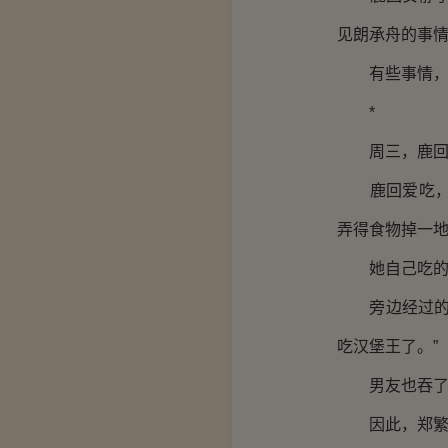
见朗承舟的事
有些事情，她
*
周三，鹿回排
鹿回爱吃，但
弄得食物掉一
她自己吃的无
旁边经过的一
吃汉堡王了。”
男友也吞了吞
因此，郑繁简