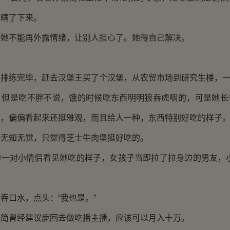
情瞒了下来。
不能再外露情绪，让别人担心了。她得自己解决。
练完毕，赶去汉堡王买了个汉堡，从农贸市场到研究生楼，一
是吃不胖不说，饿的时候吃东西明明狼吞虎咽的，可是她长
地，偏偏看起来还挺雅观，而且给人一种，东西特别好吃的样子
知无觉，只觉得芝士牛肉堡挺好吃的。
对小情侣看见她吃的样子，女孩子当即拉了拉身边的男友，小
口水，点头：“我也是。”
曾经建议鹿回去做吃播主播，应该可以月入十万。