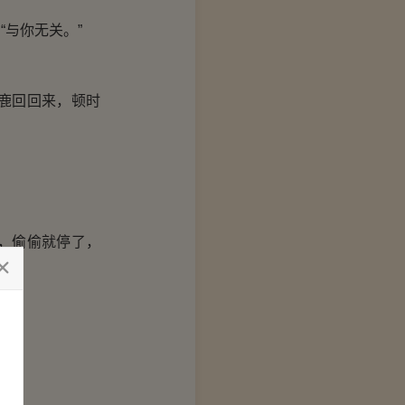
与你无关。”
鹿回回来，顿时
。
，偷偷就停了，