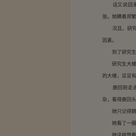
话又说回来，
张。她瞒着郑
况且，研究生
因素。
到了研究生楼
研究生大楼是
的大楼，足足有
鹿回刚走进正
杂，看得鹿回
她只记得朗承
她看了一圈，
她这样想着，