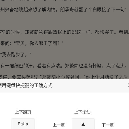
兴奋地跳起来想了解内情，朗承舟就翻了个白眼接了下一句：“
的时候，郑繁简急得跟热锅上的蚂蚁一样，都快哭了。看到
来问：“宝贝，你去哪里了啊？”
我去跑步了。”
一层细密的汗，看着有点喘。郑繁简也没有怀疑，点了点头
得，要去买药吗？”郑繁简小心翼翼问，“你上个月药没了之后
使用键盘快捷键的正确方式
没跟医生报备……”
：“我现在没事。”
再去看医生。”鹿回顿了顿，又重复，“我现在没事的。”