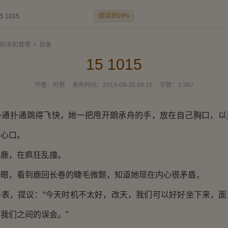
阅读到19%
5 1015
的未知爱情
>
目录
15 1015
作者：
时梧
发布时间：
2019-08-30 09:15
字数：
2,987
扑通跳得飞快，她一把甩开朗承舟的手，放在自己胸口，以
的心口。
，在疯狂乱撞。
，看到鹿回长卷的睫毛微颤，知道她现在内心很矛盾，
，提议：“今天时机不太好，改天，我们可以好好坐下来，面
我们之间的误会。”