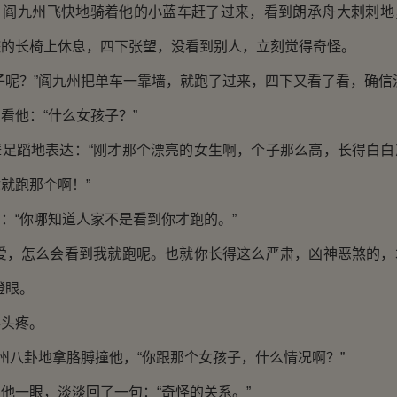
九州飞快地骑着他的小蓝车赶了过来，看到朗承舟大剌剌地
院的长椅上休息，四下张望，没看到别人，立刻觉得奇怪。
呢？”阎九州把单车一靠墙，就跑了过来，四下又看了看，确信
他：“什么女孩子？”
蹈地表达：“刚才那个漂亮的女生啊，个子那么高，长得白白
就跑那个啊！”
“你哪知道人家不是看到你才跑的。”
，怎么会看到我就跑呢。也就你长得这么严肃，凶神恶煞的，
瞪眼。
头疼。
八卦地拿胳膊撞他，“你跟那个女孩子，什么情况啊？”
一眼，淡淡回了一句：“奇怪的关系。”