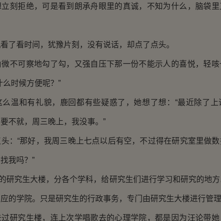
刻拒绝，可是看到朗承舟眼里的真诚，不知为什么，脑袋里
了看时间，犹豫片刻，没有说话，却点了点头。
不可察地勾了勾，又强自压下那一份不能示人的喜悦，轻咳
什么时候方便呢？”
温和有礼貌，鹿回都有些疑惑了，她想了想：“最近除了上
要不就，周三晚上，我没事。”
：“那好，我周三晚上七点以后有空，不过得在研究室里做数
找我吗？”
研究生大楼，分各个学科，给研究生们进行学习和研究的地方
相应的学院。只是研究生的行政事务，专门由研究生大楼进行管
研究生楼，连上次学唱歌去的心理学院，都是因为汪论带她