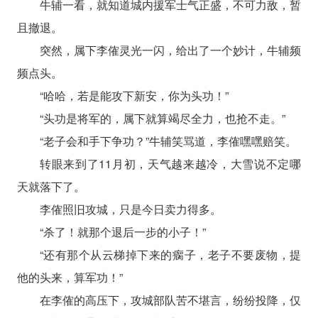
牛辅一看，就知道城内援军士气正盛，不可力敌，暂
且撤退。
突然，属下李傕灵光一闪，给出了一个妙计，牛辅频
频点头。
“哈哈，若是能攻下新安，你为头功！”
“头功是将军的，属下就算竭尽全力，也抢不走。”
“老子会和手下争功？”牛辅笑骂道，李傕嘿嘿赔笑。
转眼来到了11月初，天气越来越冷，大雪说不定哪
天就落下了。
李傕照旧攻城，只是今日卖力得多。
“杀了！就那个退后一步的小子！”
“还有那个从云梯掉下来的瘸子，老子不要废物，提
他的头来，算军功！”
在李傕的高压下，攻城部队苦不堪言，纷纷投降，仅