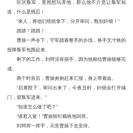
区区叛军，竟然想玩弄他，那么他不介意让叛军知
道，什么是残忍！
“来人，将他们统统拿下，分开审问，甄别奸细！”
踏踏！踏踏！
曹操一声令下，守军踏着整齐的步伐，将手无寸铁的
投降叛军包围起来。
剩下的工作，刘辩没有插手，因为他相信曹操能够完
成。
两个时辰后，曹操匆匆赶来汇报，身上带着血。
“启禀陛下，审问出来了，今夜丑时，奸细会打开城
门，迎叛军进来。”
“知道怎么做了吧？”
“请君入瓮！”曹操斩钉截铁地回答。
刘辩挥一挥手，示意曹操下去安排。