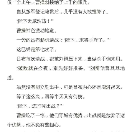
仅一个上午，曹操就接纳了上千的降兵。
自从叛军登记籍贯后，几乎没有人敢投降了。
“陛下天威浩荡！”
曹操神色激动地道。
一旁的吕布趁机请战：“陛下，末将手痒了。”
这已经是第七次了。
吕布每次请战，都被刘辩压下来，当做杀手锏来用。
“破敌就在今夜，奉先好好准备。”刘辩信誓旦旦地
道。
虽然没有能立刻出手，可是吕布内心还是澎湃起来。
等了这么久，再等半天又有何妨。
“陛下，您打算出战？”
曹操吃了一惊，他们守城有优势，出战就是放弃了这
个优势，他不免有些担心。