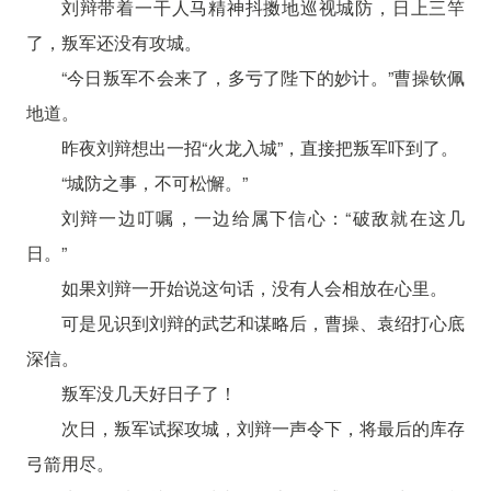
刘辩带着一干人马精神抖擞地巡视城防，日上三竿
了，叛军还没有攻城。
“今日叛军不会来了，多亏了陛下的妙计。”曹操钦佩
地道。
昨夜刘辩想出一招“火龙入城”，直接把叛军吓到了。
“城防之事，不可松懈。”
刘辩一边叮嘱，一边给属下信心：“破敌就在这几
日。”
如果刘辩一开始说这句话，没有人会相放在心里。
可是见识到刘辩的武艺和谋略后，曹操、袁绍打心底
深信。
叛军没几天好日子了！
次日，叛军试探攻城，刘辩一声令下，将最后的库存
弓箭用尽。