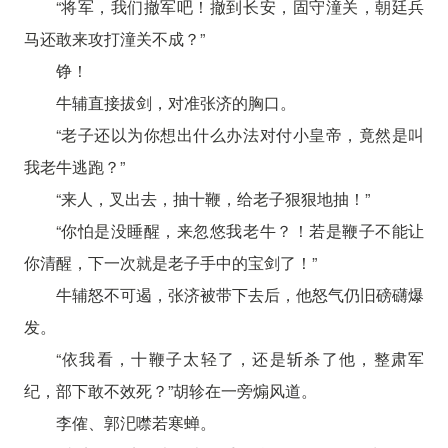
“将军，我们撤军吧！撤到长安，固守潼关，朝廷兵
马还敢来攻打潼关不成？”
铮！
牛辅直接拔剑，对准张济的胸口。
“老子还以为你想出什么办法对付小皇帝，竟然是叫
我老牛逃跑？”
“来人，叉出去，抽十鞭，给老子狠狠地抽！”
“你怕是没睡醒，来忽悠我老牛？！若是鞭子不能让
你清醒，下一次就是老子手中的宝剑了！”
牛辅怒不可遏，张济被带下去后，他怒气仍旧磅礴爆
发。
“依我看，十鞭子太轻了，还是斩杀了他，整肃军
纪，部下敢不效死？”胡轸在一旁煽风道。
李傕、郭汜噤若寒蝉。