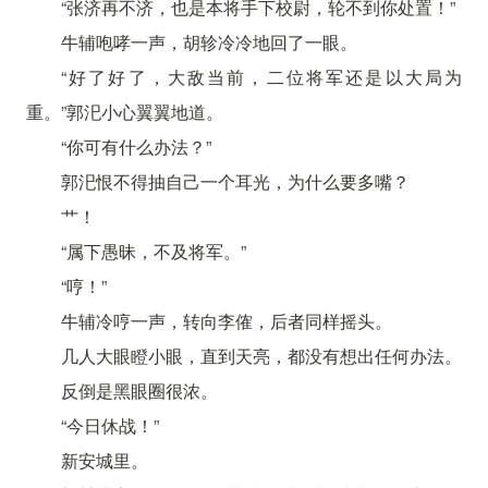
“张济再不济，也是本将手下校尉，轮不到你处置！”
牛辅咆哮一声，胡轸冷冷地回了一眼。
“好了好了，大敌当前，二位将军还是以大局为
重。”郭汜小心翼翼地道。
“你可有什么办法？”
郭汜恨不得抽自己一个耳光，为什么要多嘴？
艹！
“属下愚昧，不及将军。”
“哼！”
牛辅冷哼一声，转向李傕，后者同样摇头。
几人大眼瞪小眼，直到天亮，都没有想出任何办法。
反倒是黑眼圈很浓。
“今日休战！”
新安城里。