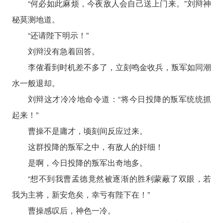
“何必如此麻烦，今夜敌人会自己送上门来。”刘辩神
秘莫测地道。
“还请陛下明示！”
刘辩没有急着回答。
李傕看到时机差不多了，立刻鸣金收兵，叛军如同潮
水一般退却。
刘辩这才冷冷地命令道：“将今日投降的叛军统统抓
起来！”
曹操不是庸才，顷刻间反应过来。
这群投降的叛军之中，有敌人的奸细！
是啊，今日投降的叛军出奇地多。
“想不到我曹孟德竟然被逐渐的胜利蒙蔽了双眼，若
我为主将，新安危矣，幸亏有陛下在！”
曹操感叹后，神色一冷。