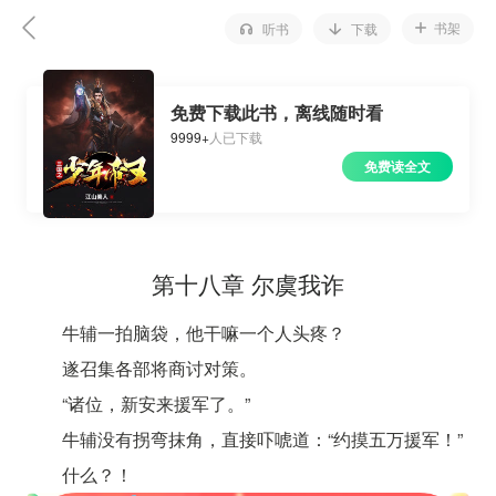
书架
听书
下载
免费下载此书，离线随时看
9999+
人已下载
免费读全文
第十八章 尔虞我诈
牛辅一拍脑袋，他干嘛一个人头疼？
遂召集各部将商讨对策。
“诸位，新安来援军了。”
牛辅没有拐弯抹角，直接吓唬道：“约摸五万援军！”
什么？！