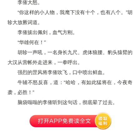
李傕大怒。
“你这样的小人物，我麾下没有十个，也有八个。”胡
轸大放厥词道。
李傕拔出佩剑，血气方刚。
“华雄何在！”
胡轸一声吼，一名身长九尺、虎体狼腰、豹头猿臂的
大汉从营帐外走进来，一拳呼出。
强烈的罡风将李傕吹飞，口中喷出鲜血。
牛辅不怒反喜，道：“哈哈，有如此猛将在，今夜奇
袭，必胜！”
脑袋嗡嗡的李傕听到这句话，彻底晕了过去。