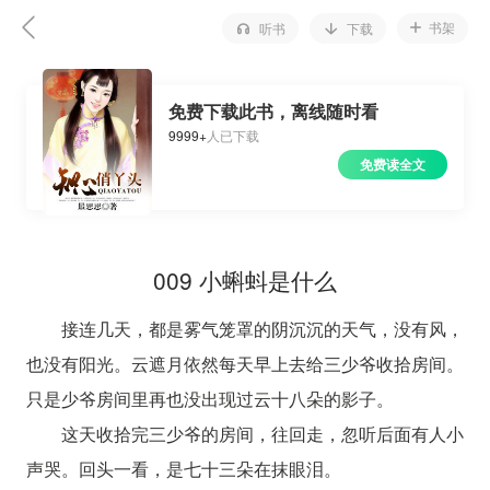
书架
听书
下载
免费下载此书，离线随时看
9999+
人已下载
免费读全文
009 小蝌蚪是什么
接连几天，都是雾气笼罩的阴沉沉的天气，没有风，
也没有阳光。云遮月依然每天早上去给三少爷收拾房间。
只是少爷房间里再也没出现过云十八朵的影子。
这天收拾完三少爷的房间，往回走，忽听后面有人小
声哭。回头一看，是七十三朵在抹眼泪。