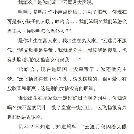
“我笨么？是你们笨！”云遮月大声说。
“呵呵，是吗？你小声点说话，别动了胎气，你现在
可是有小孩子的人喽，哈哈哈……我们笨吗？我们笨怎么
当主人，你聪明怎么当仆人？”
“是你出生在富人家，我出生在穷人家。”云遮月不服
气。“我父母要是皇帝，我就是公主，就算我是傻瓜，也
有头脑聪明的太监宫女侍侯我……”
“哈哈哈，现在是民国，没皇帝了，你还做公主
梦。”云飞扬觉得这个小丫头，楞头楞脑的，很可爱，有
股耿直和豪爽，这是别的女孩没有的胆量。
“谁说出生在皇家就一定过好日子啊？阿斗，你知道
吗？扶不起的阿斗，丢了皇室一统江山。”云飞扬很有兴
趣和她讲古论今。
“阿斗？不知道，知道蝌蚪。”云遮月忽闪着大眼