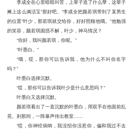
李成全在心里暗暗叫苦，上辈子造了什么孽，这辈子
摊上这么俩活宝“那好吧。”李成全把颜若琪带到了某男生
的位置“叶少，那若琪就交给你，好好照顾他哦。”他勉强
的笑容，颜若琪困惑不解，叶少，神马情况？
“你好，我叫颜若琪，你呢。”
“叶墨白。”
“哦，哎，那你可以告诉我，他为什么不叫你名字
吗？”
叶墨白选择沉默。
“哎，那你可以告诉我叶少是什么意思吗？”
叶墨白又选择沉默。
颜若琪看出了一直沉默的叶墨白，用双手在他面前乱
晃。刹那间，一阵暴声传出教室……
“哎，你神经病呐，我没招你没惹你，偏和我过不去