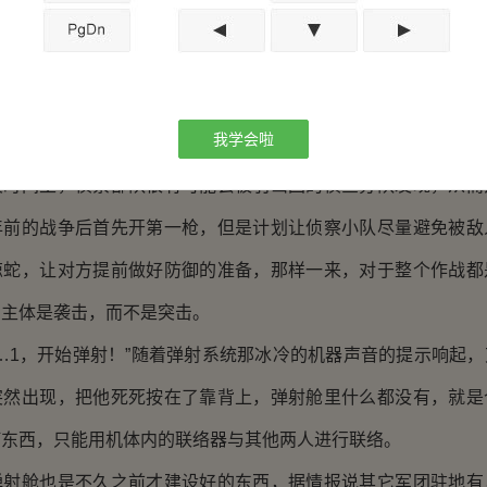
照弯刀的分配，艾蓝、天煞神和上帝三个人空投到空投点做
必要的侦查。而弯刀则和正将带领其他人随后支援。“准备弹射
…9……”随着计算机的冰冷声音的传出，第一次进行空头的三个
我学会啦
已经去接收载具了，从他们出发到集合点的时间可能需要将近3个
段时间里，侦察部队很有可能会被羽山国的侦查分队发现，从而
年前的战争后首先开第一枪，但是计划让侦察小队尽量避免被敌
惊蛇，让对方提前做好防御的准备，那样一来，对于整个作战都
的主体是袭击，而不是突击。
…1，开始弹射！”随着弹射系统那冰冷的机器声音的提示响起，
突然出现，把他死死按在了靠背上，弹射舱里什么都没有，就是
何东西，只能用机体内的联络器与其他两人进行联络。
舱也是不久之前才建设好的东西，据情报说其它军团驻地有