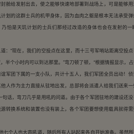
密封舱给发射出去，使之能够快速地部署到战场上，可是能够用
玑计划的这群士兵的机甲身体，因为血肉之躯是根本无法承受弹
，乃怕是天玑计划的士兵们那经过改造的身体也会在发射的一
：“现在，我们的空投点在这里，而十三号军哨站距离空投点
，半个小时内可以到达那里。”弯刀顿了顿，“根据情报显示，
情谊军团下属的一支小队，共计十五人，我们军团全员出动！侦
其他人作为主力直接从驻地出发，总部将会派遣人给我们送来一
后一句话，弯刀几乎是用吼的问道。由于各个军团驻地的建设还没
能源转换系统和装置也没有装上，各个军团要想使用载具就得需
他七个人也大声吼道，随后所有人站起来各自开始准备。虽然所