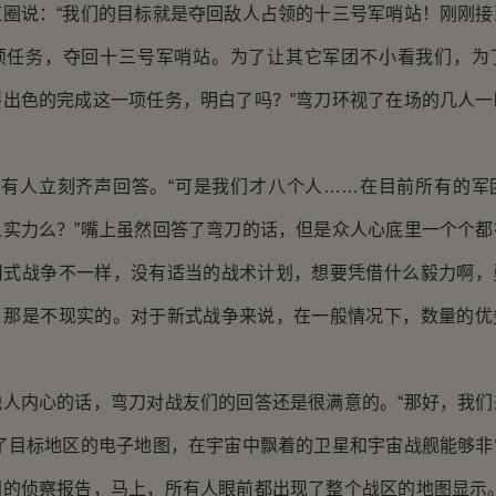
红圈说：“我们的目标就是夺回敌人占领的十三号军哨站！刚刚接
项任务，夺回十三号军哨站。为了让其它军团不小看我们，为
要出色的完成这一项任务，明白了吗？”弯刀环视了在场的几人一
有人立刻齐声回答。“可是我们才八个人……在目前所有的军
么实力么？”嘴上虽然回答了弯刀的话，但是众人心底里一个个都
旧式战争不一样，没有适当的战术计划，想要凭借什么毅力啊，
，那是不现实的。对于新式战争来说，在一般情况下，数量的优
内心的话，弯刀对战友们的回答还是很满意的。“那好，我们
开了目标地区的电子地图，在宇宙中飘着的卫星和宇宙战舰能够非
间的侦察报告，马上，所有人眼前都出现了整个战区的地图显示。