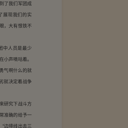
到了我们军团成
了展现我们的实
眼，大有恨铁不
团中人员是最少
在小声嘀咕着。
勇气啊什么的就
劣就决定着战争
来研究下战斗方
常准确的给予一
“边境线出去三