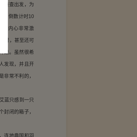
为侦查出发，为
……倒数计时10
人的内心非常激
小时，甚至还可
开战。虽然很希
人发现，并且开
是非常不利的，
艾蓝只感到一只
个封闭的箱子，
，连地典国和羽