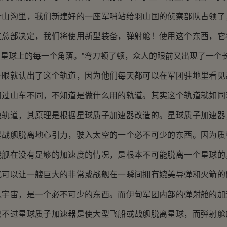
个山沟里，我们新建好的一座军哨站给羽山国的侦察部队占领了
过总部决定，我们将使用新型装备，弹射舱！使用这个东西，它
星球上的每一个角落。”弯刀顿了顿，众人的眼前又出现了一个
就认出了这个轨道，因为他们每天都可以在军团驻地里看见
和过山车不同，不知道是做什么用的轨道。其实这个轨道就如同
速轨道，其原理是根据星球质子加速器改造的。星球质子加速器
是战舰脱离地心引力，驶入太空的一个必不可少的东西。因为质
战舰在没有足够的加速度的情况，是根本不可能脱离一个星球的
就可以让一艘巨大的非常或战舰在一瞬间拥有媲美导弹和火箭的
入宇宙，是一个必不可少的东西。而伊甸军团内部的弹射舱的加
只不过星球质子加速器是使大型飞船或战舰脱离星球，而弹射舱