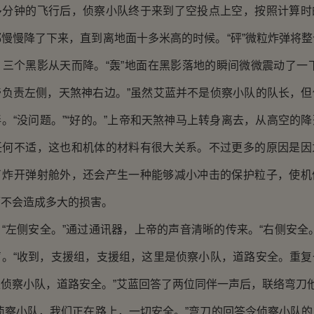
钟的飞行后，侦察小队终于来到了空投点上空，按照计算时
慢慢降了下来，直到离地面十多米高的时候。“砰”微粒炸弹将
三个黑影从天而降。“轰”地面在黑影落地的瞬间微微震动了一
帝负责左侧，天煞神右边。”虽然艾蓝并不是侦察小队的队长，但
。“没问题。”“好的。”上帝和天煞神马上转身离去，从高空的
任何不适，这也和机体的材料有很大关系。不过更多的原因是因
了炸开弹射舱外，还会产生一种能够减小冲击的保护粒子，使机
而不会造成多大的损害。
左侧安全。”通过通讯器，上帝的声音清晰的传来。“右侧安全。
声。“收到，支援组，支援组，这里是侦察小队，道路安全。重复
侦察小队，道路安全。”艾蓝回答了两位同伴一声后，联络弯刀
察小队，我们正在路上，一切安全。”弯刀的回答令侦察小队的