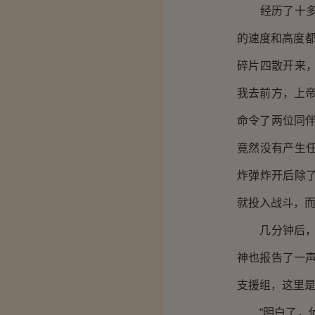
经历了十多分
的速度和高度都
碎片四散开来，
我去前方，上
命令了两位同伴
竟然没有产生
炸弹炸开后除
就投入战斗，
几分钟后，“
神也报告了一
支援组，这里是
“明白了，侦