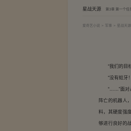
星战天源
第3章 第一个任
爱奇艺小说
>
军事
>
星战天源
“我们的目标
“没有蛀牙！
“……”面对
阵亡的机器人
料，其硬度强
够进行良好的