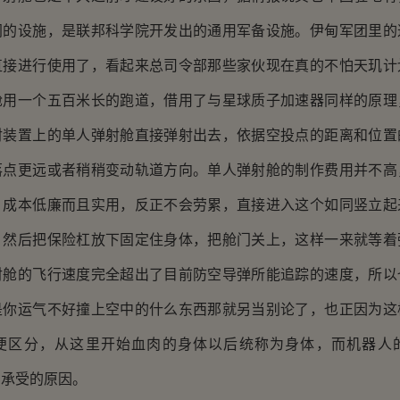
同的设施，是联邦科学院开发出的通用军备设施。伊甸军团里的
直接进行使用了，看起来总司令部那些家伙现在真的不怕天玑计
舱用一个五百米长的跑道，借用了与星球质子加速器同样的原理
射装置上的单人弹射舱直接弹射出去，依据空投点的距离和位置
落点更远或者稍稍变动轨道方向。单人弹射舱的制作费用并不高
，成本低廉而且实用，反正不会劳累，直接进入这个如同竖立起
，然后把保险杠放下固定住身体，把舱门关上，这样一来就等着
射舱的飞行速度完全超出了目前防空导弹所能追踪的速度，所以
是你运气不好撞上空中的什么东西那就另当别论了，也正因为这
便区分，从这里开始血肉的身体以后统称为身体，而机器人
法承受的原因。