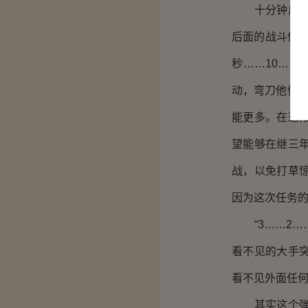
十分钟后，按
后面的战斗做好
秒……10…
动，弯刀他们
能更多。在这
望能够在继三
战，以免打草
因为这次任务
“3……2…
看不见的大手
看不见外面任
其实这个弹射