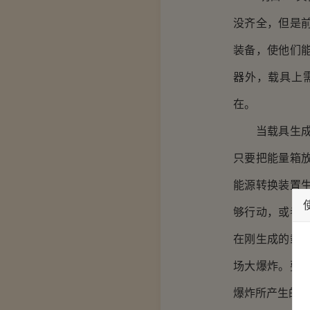
没齐全，但是
装备，使他们
器外，载具上
在。
当载具生成的
只要把能量箱
能源转换装置
够行动，或者
在刚生成的载
场大爆炸。要
爆炸所产生的