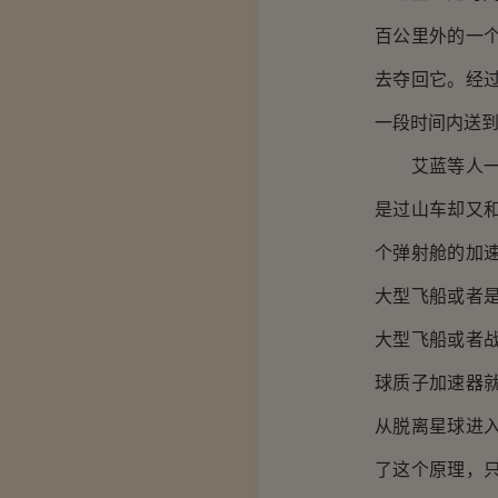
百公里外的一
去夺回它。经
一段时间内送到
艾蓝等人一眼
是过山车却又
个弹射舱的加
大型飞船或者
大型飞船或者
球质子加速器
从脱离星球进
了这个原理，