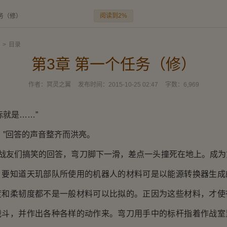
阅读到2%
务（修）
>
目录
第3章 第一个任务（修）
作者：
冥灵之翼
发布时间：
2015-10-25 02:47
字数：
6,969
就是……”
”回答的声音整齐而洪亮。
战友们搞笑的回答，弯刀脚下一滑，差点一头撞死在地上。成为
，要知道天玑部队所使用的机器人的材料可是以能源转换器生成
度和柔韧度都不是一般材料可以比拟的。正因为这些材料，才使
战斗，并作出各种各样的动作来。弯刀用手中的标杆指着作战室