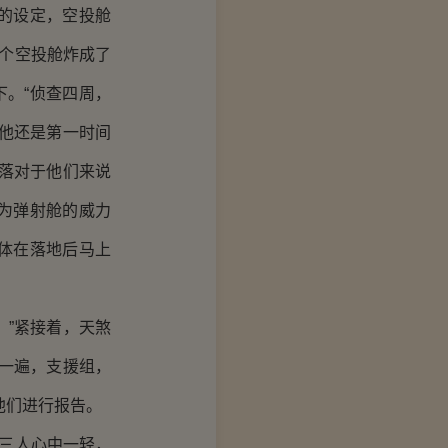
的设定，空投舱
整个空投舱炸成了
下。“侦查四周，
他还是第一时间
降落对于他们来说
为弹射舱的威力
体在落地后马上
”紧接着，天煞
一遍，支援组，
他们进行报告。
三人心中一轻，