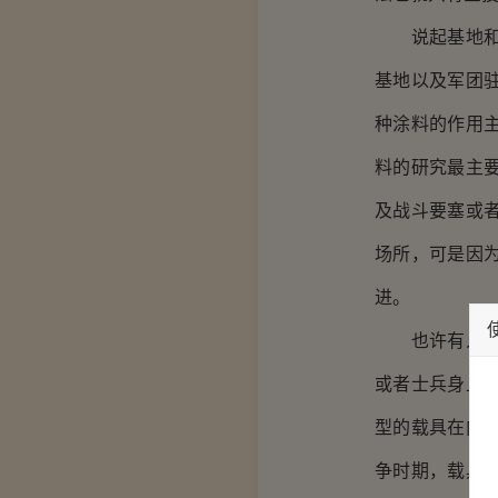
说起基地和和
基地以及军团
种涂料的作用
料的研究最主
及战斗要塞或
场所，可是因
进。
也许有人会问
或者士兵身上
型的载具在内
争时期，载具