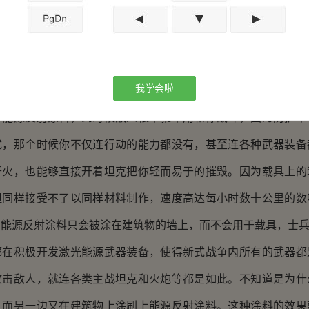
一个全方位的能量护罩来抵御敌人的攻击。另一个可以一提的是
防御炮塔也在此列，防御炮塔同样也能产生一个能量护罩。这些
源核心内能源的转换，转换出来的护罩能源也储存在防护装置里
我学会啦
了方位装置的能量，就可以完全击毁对方。
源反射涂料，到时候敌人根本就不用和你战斗，因为防护罩
扰，那个时候你不仅连行动的能力都没有，甚至连各种武器装备
开火，也能够直接开着坦克把你轻而易于的摧毁。因为载具上的
但同样接受不了以同样材料制作，速度高达每小时数十公里的数
，能源反射涂料只会被涂在建筑物的墙上，而不会用于载具，士
积极开发激光能源武器装备，使得新式战争内所有的武器都
攻击敌人，就连各类主战坦克和火炮等都是如此。不知道是为什
，而另一边又在建筑物上涂刷上能源反射涂料。这种涂料的效果