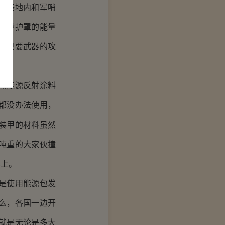
，基地内和军哨
能量护罩的能量
，只要武器的攻
和能源反射涂料
都没办法使用，
装甲的材料虽然
吨重的大家伙撞
兵上。
是使用能源包发
么，各国一边开
就是无论是多大