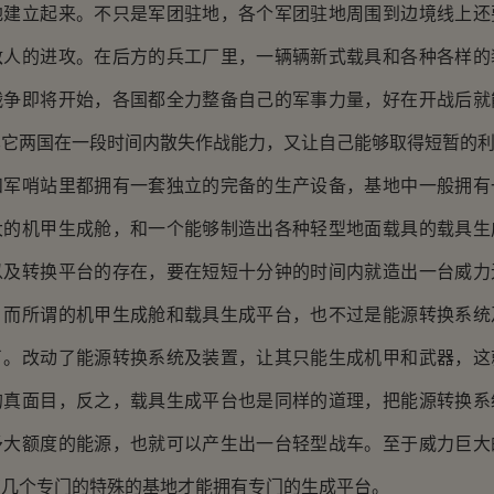
地建立起来。不只是军团驻地，各个军团驻地周围到边境线上还
敌人的进攻。在后方的兵工厂里，一辆辆新式载具和各种各样的
战争即将开始，各国都全力整备自己的军事力量，好在开战后就
其它两国在一段时间内散失作战能力，又让自己能够取得短暂的
哨站里都拥有一套独立的完备的生产设备，基地中一般拥有
大的机甲生成舱，和一个能够制造出各种轻型地面载具的载具生
以及转换平台的存在，要在短短十分钟的时间内就造出一台威力
，而所谓的机甲生成舱和载具生成平台，也不过是能源转换系统
了。改动了能源转换系统及装置，让其只能生成机甲和武器，这
的真面目，反之，载具生成平台也是同样的道理，把能源转换系
予大额度的能源，也就可以产生出一台轻型战车。至于威力巨大
有几个专门的特殊的基地才能拥有专门的生成平台。