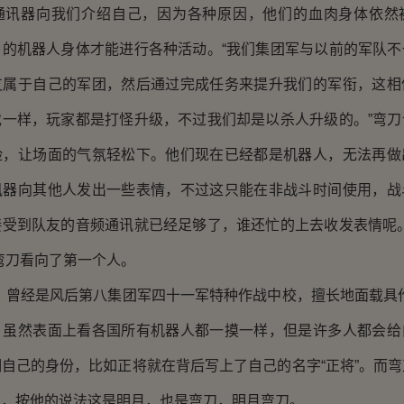
通讯器向我们介绍自己，因为各种原因，他们的血肉身体依然
甲的机器人身体才能进行各种活动。“我们集团军与以前的军队不
支属于自己的军团，然后通过完成任务来提升我们的军衔，这相
戏一样，玩家都是打怪升级，不过我们却是以杀人升级的。”弯刀
脸，让场面的气氛轻松下。他们现在已经都是机器人，无法再做
讯器向其他人发出一些表情，不过这只能在非战斗时间使用，战
接受到队友的音频通讯就已经足够了，谁还忙的上去收发表情呢。
弯刀看向了第一个人。
曾经是风后第八集团军四十一军特种作战中校，擅长地面载具作
，虽然表面上看各国所有机器人都一摸一样，但是许多人都会给
自己的身份，比如正将就在背后写上了自己的名字“正将”。而
刃，按他的说法这是明月，也是弯刀，明月弯刀。