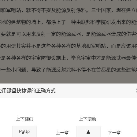
军哨站，就不得不提及能源反射涂料。三个国家，现在建立
驻地的建筑物的墙上，都涂上了一种由联邦科学院研发出来的能
主要就是可以用来反射一定的能源武器，是能源武器造成的伤害
要的用途其实并不是这些各种各样的基地和军哨站，而是应该用
者是各种各样的宇宙防御设施上，毕竟宇宙中才是能源武器最佳
为一些小问题，导致了能源反射涂料不得不在首都星的这些建筑
使用键盘快捷键的正确方式
既然反射涂料能够使用在建筑物上，那为什么不把能源反射
，那样的话还有什么武器能够对这种坦克和士兵造成伤害？可事
，所有载具都必须使用能量才可以驱动，而机器人的体内也有个
和步兵都能启动自身装在的一个能量防卫装置，这种装置启动后