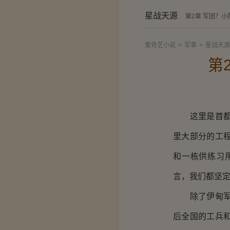
星战天源
第2章 军团？
爱奇艺小说
>
军事
>
星战天源
第
这里是首都星
里大部分的工
和一栋供练习
言，我们都坚
除了伊甸军团
后全国的工兵