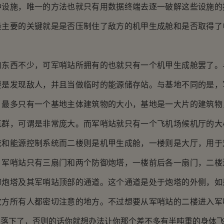
种设施，唯一的方法也就只有用数据终端去逐一破解这些设施的
最主要的关键就是是否压制住了敌方的机甲生成舱和是否取得了
西不少，可军哨站所拥有的也就只有一个机甲生成舱罢了。
要是发现敌人，并且当做临时的能源储存站。与基地不同的是，
，最多只有一个基地主体建筑物的大小，基地是一大片的建筑物
筑群，可谓是非常庞大。而军哨站就只有一个飞机场候机厅的大
统和能源控制系统而二楼则是机甲生成舱，一楼则是大厅，用于
。军哨站只有三扇门和两个防御炮塔，一楼前后各一扇门，二楼
御炮塔及其军哨站顶部的通道。这个通道是处于炮塔的外侧，如
攻方所有人都密切注意的地方。不过想要从军哨站的二楼进入军
投落下了，否则的话你就想办法让你那个差不多有半吨重的身体