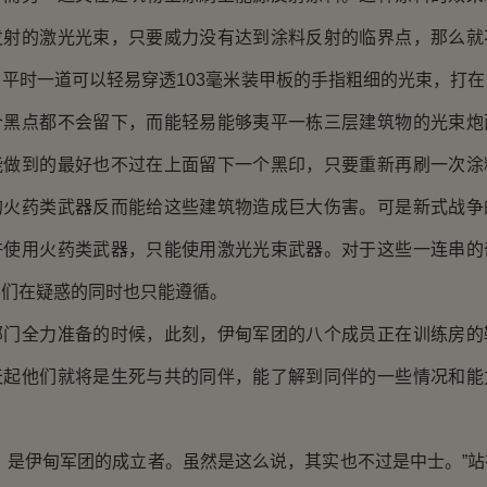
发射的激光光束，只要威力没有达到涂料反射的临界点，那么就
平时一道可以轻易穿透103毫米装甲板的手指粗细的光束，打
个黑点都不会留下，而能轻易能够夷平一栋三层建筑物的光束炮
能做到的最好也不过在上面留下一个黑印，只要重新再刷一次涂
的火药类武器反而能给这些建筑物造成巨大伤害。可是新式战争
许使用火药类武器，只能使用激光光束武器。对于这些一连串的
兵们在疑惑的同时也只能遵循。
全力准备的时候，此刻，伊甸军团的八个成员正在训练房的
天起他们就将是生死与共的同伴，能了解到同伴的一些情况和能
。
是伊甸军团的成立者。虽然是这么说，其实也不过是中士。”站