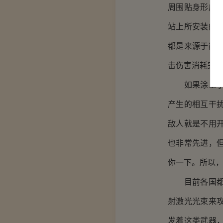
周围贴身形成
站上所安装的
都是来源于能
击伤害消耗完
如果涂上了能
产生的相互干
敌人就是不用
也非常先进，
你一下。所以
目前各国都在
射激光光束来
发着这类武器