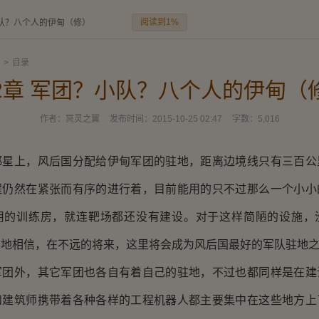
阅读到1%
小队？八个人的伊甸（修）
>
目录
2章 军团？小队？八个人的伊甸（
作者：
冥灵之翼
发布时间：
2015-10-25 02:47
字数：
5,016
上，风后国分配给伊甸军团的驻地，距离边境线只有三百公
程仍然在紧张而有序的进行着，目前能用的只不过那么一个小小
用的训练房，就连靶场都还没有建设。对于这样简陋的设施，
定地相信，在不远的将来，这里将会成为风后国最好的军队驻地
外，其它军团也各自有着自己的驻地，不过也都同样是在建
和建筑师携带着各种各样的工程机器人都主要集中在这些地方上