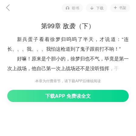
书架
听书
下载
第99章 敌袭（下）
新兵蛋子看着徐梦归呜呜了半天，才说道：“连
长、、、我、、、我怕这枪道到了鬼子跟前打不响！”
好嘛！原来是个胆小的，徐梦归也不气，毕竟是第一
次上战场，他自己第一次上战场还不是没听指挥，手一哆
嗦就先开了火？想到这里，徐梦归一脚踹在新兵蛋子的屁
本章为付费章节，请下载APP后继续阅读
股上，笑骂道：“打不响拿回来，我给你换！”
下载APP 免费读全文
新兵被徐梦归踹的顺着被踩硬