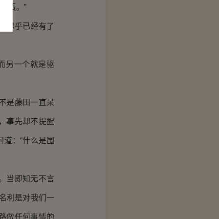
指责。”
君似乎已经有了
而另一个就是驱
不是藤田一直呆
，事先却不提醒
道：“什么是围
。当即知无不言
名利是对我们一
路做任何事情的