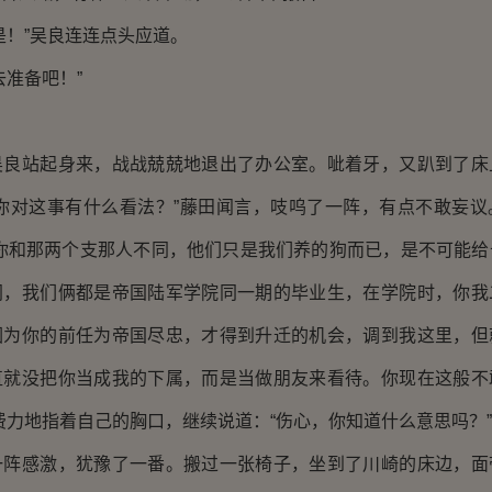
！”吴良连连点头应道。
准备吧！”
站起身来，战战兢兢地退出了办公室。呲着牙，又趴到了床
，你对这事有什么看法？”藤田闻言，吱呜了一阵，有点不敢妄议
，你和那两个支那人不同，他们只是我们养的狗而已，是不可能给
同，我们俩都是帝国陆军学院同一期的毕业生，在学院时，你我
因为你的前任为帝国尽忠，才得到升迁的机会，调到我这里，但
直就没把你当成我的下属，而是当做朋友来看待。你现在这般不
费力地指着自己的胸口，继续说道：“伤心，你知道什么意思吗？”
感激，犹豫了一番。搬过一张椅子，坐到了川崎的床边，面