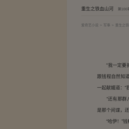
重生之铁血山河
第100
爱奇艺小说
>
军事
>
重生之铁
“我一定要抓
跟钱程自然知
一起献媚道：“
“还有那群八
是那个间谍，还
“哈伊！”钱