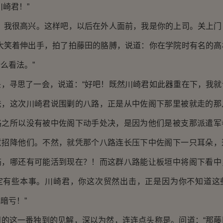
川崎君！”
我很高兴。这样吧，以后在外人面前，我是你的上司。关上门
崎大笑着伸出手，拍了拍藤田的胳膊，说道：你在学院时有名的高
么看法。”
寻思了一会，说道：“好吧！既然川崎君如此器重在下，我就
法，这次川崎君说围剿的八路，正是从中佐阁下那里被就走的那
路之所以没有被中佐阁下动手处决，是因为他们是被支那派遣军
意招降他们。不然，就凭那个八路连长压下中佐阁下一只耳朵，
筋，哪还有可能活到现在？！而这群八路能让板垣中将阁下看中
定有些本事。川崎君，你这次贸然出击，正是因为你不知道这
暗亏！”
这一番独到的见解，深以为然，连连点头称是。问道：“那藤