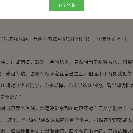
就是您能立一次功，将功补过，联队长自然就不会对您做出任何
我学会啦
自信满满的样子，心里暗暗放下了心，问道：”这样说，藤田
对这群八路，有两种方法可以对付他们！一个是围而不打，
。川崎暗道，就这一会的功夫，竟然想出了两种方法，如果
职，未见军功，否则军衔必定在自己之上。但这小子有如此见解
得川崎对这个老同学，心生忌惮。心里是这么想的，嘴里却仍旧问
是驱逐？”
自己那么信任，丝毫没觉察到川崎已经对自己又了防范之心
道：“这十几个八路已经深入我防区两个多月。虽然这里的支那人
叫着，但暗地里肯定会帮助他们，两个多月的时间，足够这群八