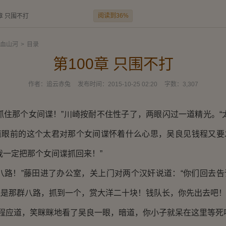
阅读到36%
章 只围不打
血山河
>
目录
第100章 只围不打
作者：
追云赤兔
发布时间：
2015-10-25 02:20
字数：
3,307
住那个女间谍！”川崎按耐不住性子了，两眼闪过一道精光。“太
道眼前的这个太君对那个女间谍怀着什么心思，吴良见钱程又要
我一定把那个女间谍抓回来！”
路！”藤田进了办公室，关上门对两个汉奸说道：“你们回去告
是那群八路，抓到一个，赏大洋二十块！钱队长，你先出去吧！
程应道，笑眯眯地看了吴良一眼，暗道，你小子就呆在这里等死