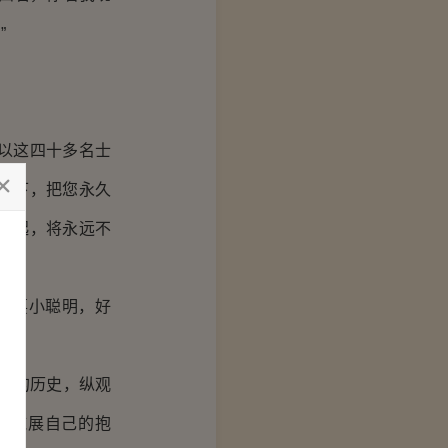
”
以这四十多名士
之下，把您永久
一起，将永远不
边耍小聪明，好
国的历史，纵观
能施展自己的抱