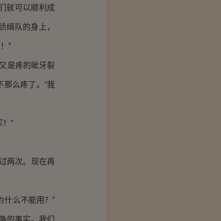
们就可以顺利成
侦缉队的身上，
！”
又是疼的呲牙裂
那么疼了。“我
！”
过两次。现在再
什么不能用？”
争的事实。我们