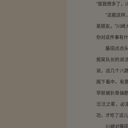
“是我想多了，
“这能这样，
是朋友。”川
你对这件事有什
藤田点点头，
按吴队长的说
说，这几个八
阁下看中，有
早就被扒骨抽
泛泛之辈，必
功，才吃了这儿
川崎对藤田的