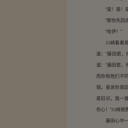
“是！是！是
“那你先回去
“哈伊！”
川崎看着吴良
道：“藤田君
道：“藤田君
而你和他们不
错。虽说你是
是旧识，我一
伤心！”川崎很
藤田心中一阵