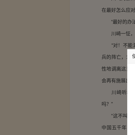
在最好怎么应对
“最好的办法
川崎一怔，“
“对！不能汇
兵的阵亡，您
性地调离这里
会再有施展出来
川崎听着藤田
吗？”
“这不叫小聪
中国五千年的