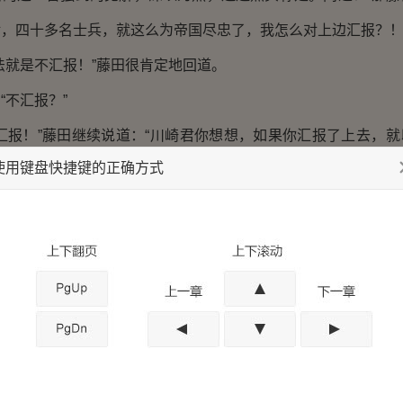
，四十多名士兵，就这么为帝国尽忠了，我怎么对上边汇报？！
就是不汇报！”藤田很肯定地回道。
不汇报？”
报！”藤田继续说道：“川崎君你想想，如果你汇报了上去，就
使用键盘快捷键的正确方式
必定会被联队长训斥，仅仅是训斥倒还无所谓，就怕联队长一气
，您面对着的将是，永无出头之日。您在帝国陆军学院所学到的
的机会了。”
的分析，越想越怕，冷汗连连地问道：“那、、、这样对上
明，这叫策略！回想您和我还在学院的时候，我们就学过这中
历史，那些当官的总结出一条经验，那就是留得有用之身，才