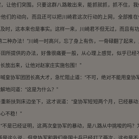
绽，让他们突围。只要这群八路敢出来，能抓就抓，抓不住，我
告他们的动向，而且还可以把川崎君这次行动的上网，全部推在
及时，这本来也是事实。这样一来，川崎君不但无过，而且有功
二种办法！”川崎一时高兴，忘了身上有伤，一骨碌翻了起来，
藤田所提供的办法，好像很痛要一般，从心理上感觉，似乎已经不
长放出来，让他对赵家庄实施包围！”
皇协军团团长高大才，急忙阻止道：“不可，绝对不能用皇协军
地问道：“这是为什么？”
新扶到床边坐下，这才说道：“皇协军短短两个月，已经暴动
心不稳！”
不是已经证明，这两次皇协军的暴动，是八路从中挑唆的吗？为
“话是这么说，但皇协军和我们帝国士兵已经打了两次，这也是不