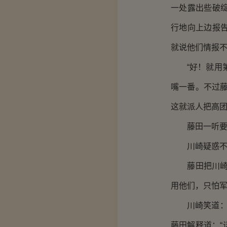
一处露出些破
行地向上边报
就说他们情报不
“好！就用第
嘴一番。不过
这就派人把高团
藤田一听要喊
川崎疑惑不解
藤田把川崎重
用他们，只怕军
川崎笑道：“
藤田解释道：