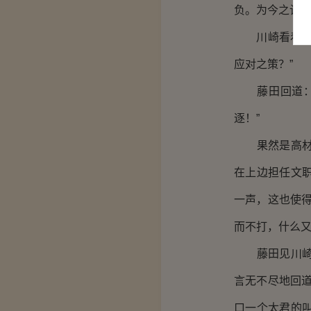
负。为今之计，
川崎看着藤田
应对之策？”
藤田回道：“
逐！”
果然是高材生
在上边担任文
一声，这也使
而不打，什么又
藤田见川崎对
言无不尽地回
口一个太君的