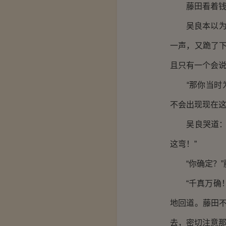
藤田看着钱程
吴良本以为这
一声，又跪了
且只有一个会说
“那你当时为
不会出现现在这
吴良哭道：“
这弯！”
“你确定？”
“千真万确！
地回道。藤田
去，密切注意那