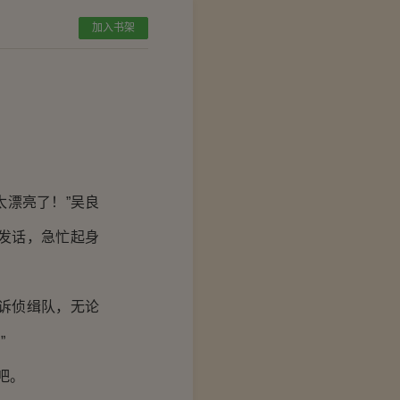
加入书架
漂亮了！”吴良
发话，急忙起身
诉侦缉队，无论
”
吧。