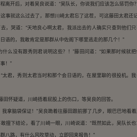
离开后，对着吴良说道：“吴队长，你说我们应该怎么惩罚你？
事就这么过去了，那想川崎太君忘了这茬，可这藤田太君还记得
下去，哭道：“天地良心啊太君，我派出去的人确实只查到他们只
日语的，我敢肯定是那群从中佐阁下哪里逃走的那几个！”
什么没有跟秀则君说明这些？！”藤田问道：“如果那时候就把
事！”
太君，秀则太君当时和那个会日语的，在屋里聊的很投机。我
藤田怀疑道，川崎捂着屁股上的伤口，等吴良的回答。
我拿脑袋保证！”吴良跪着往藤田跟前挪了几步，眼巴巴地看着
不敢擅下结论，看了川崎一眼，川崎说道：“既然如此，吴队长也
群八路，有什么风吹草动，立即回来报告！”