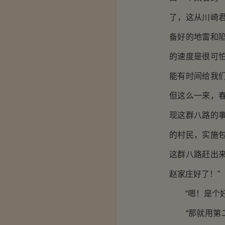
了，这从川崎
备好的地雷和
的速度是很可
能有时间给我
但这么一来，
现这群八路的
的村民，实施
这群八路赶出
赵家庄好了！”
“嗯！是个好主
“那就用第二