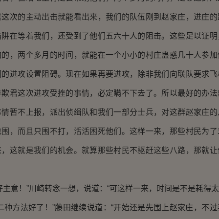
君这次的主动出击就能看出来，我们的队伍刚到赵家庄，进庄的
陷阱在等着我们，还受到了他们五六十人的阻击。这些足以证明
怕的，两个多月的时间，就能在一个小小的村庄蛊惑几十人参加
们的进攻设置阻碍。现在如果再要进攻，除非我们向联队要求飞
春欺君这次进攻受挫的事情，必定瞒不下去了。所以最好的办法
事情暂不上报，派出侦缉队和我们一部分士兵，对这群赵家庄的
包围，而且只围不打，活活困死他们。这样一来，那些村民为了
来，这就是我们的机会。就算那些村民不驱赶这些八路，那就让
意！”川崎转念一想，说道：“可这样一来，时间是不是耗得太
种方法好了！”藤田继续说道：“开始还是先围上赵家庄，不过