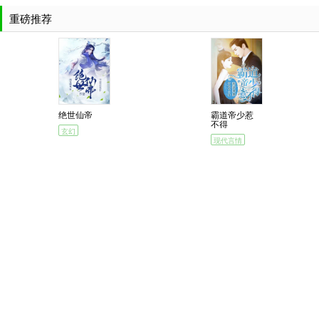
重磅推荐
绝世仙帝
霸道帝少惹
不得
玄幻
现代言情