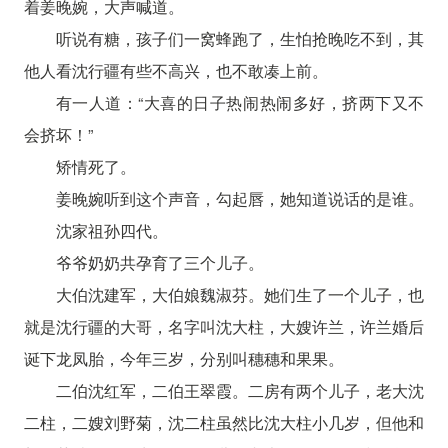
着姜晚婉，大声喊道。
听说有糖，孩子们一窝蜂跑了，生怕抢晚吃不到，其
他人看沈行疆有些不高兴，也不敢凑上前。
有一人道：“大喜的日子热闹热闹多好，挤两下又不
会挤坏！”
矫情死了。
姜晚婉听到这个声音，勾起唇，她知道说话的是谁。
沈家祖孙四代。
爷爷奶奶共孕育了三个儿子。
大伯沈建军，大伯娘魏淑芬。她们生了一个儿子，也
就是沈行疆的大哥，名字叫沈大柱，大嫂许兰，许兰婚后
诞下龙凤胎，今年三岁，分别叫穗穗和果果。
二伯沈红军，二伯王翠霞。二房有两个儿子，老大沈
二柱，二嫂刘野菊，沈二柱虽然比沈大柱小几岁，但他和