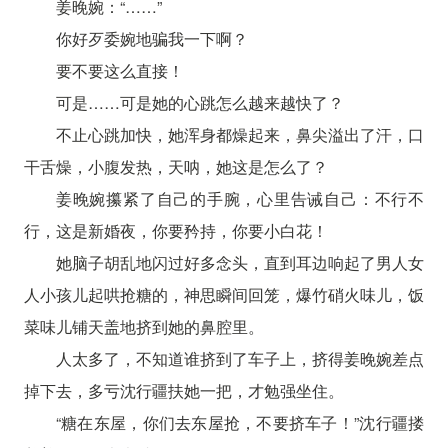
姜晚婉：“……”
你好歹委婉地骗我一下啊？
要不要这么直接！
可是……可是她的心跳怎么越来越快了？
不止心跳加快，她浑身都燥起来，鼻尖溢出了汗，口
干舌燥，小腹发热，天呐，她这是怎么了？
姜晚婉攥紧了自己的手腕，心里告诫自己：不行不
行，这是新婚夜，你要矜持，你要小白花！
她脑子胡乱地闪过好多念头，直到耳边响起了男人女
人小孩儿起哄抢糖的，神思瞬间回笼，爆竹硝火味儿，饭
菜味儿铺天盖地挤到她的鼻腔里。
人太多了，不知道谁挤到了车子上，挤得姜晚婉差点
掉下去，多亏沈行疆扶她一把，才勉强坐住。
“糖在东屋，你们去东屋抢，不要挤车子！”沈行疆搂