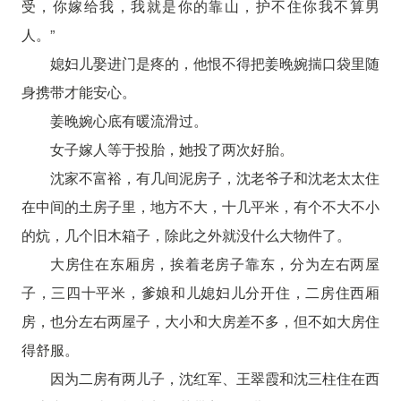
受，你嫁给我，我就是你的靠山，护不住你我不算男
人。”
媳妇儿娶进门是疼的，他恨不得把姜晚婉揣口袋里随
身携带才能安心。
姜晚婉心底有暖流滑过。
女子嫁人等于投胎，她投了两次好胎。
沈家不富裕，有几间泥房子，沈老爷子和沈老太太住
在中间的土房子里，地方不大，十几平米，有个不大不小
的炕，几个旧木箱子，除此之外就没什么大物件了。
大房住在东厢房，挨着老房子靠东，分为左右两屋
子，三四十平米，爹娘和儿媳妇儿分开住，二房住西厢
房，也分左右两屋子，大小和大房差不多，但不如大房住
得舒服。
因为二房有两儿子，沈红军、王翠霞和沈三柱住在西