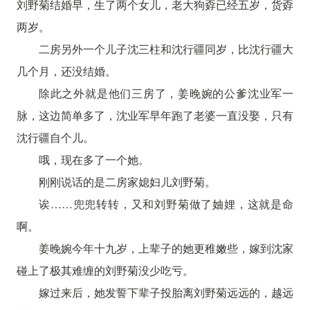
刘野菊结婚早，生了两个女儿，老大狗孬已经五岁，货孬
两岁。
二房另外一个儿子沈三柱和沈行疆同岁，比沈行疆大
几个月，还没结婚。
除此之外就是他们三房了，姜晚婉的公爹沈业军一
脉，这边简单多了，沈业军早年跑了老婆一直没娶，只有
沈行疆自个儿。
哦，现在多了一个她。
刚刚说话的是二房家媳妇儿刘野菊。
诶……兜兜转转，又和刘野菊做了妯娌，这就是命
啊。
姜晚婉今年十九岁，上辈子的她更稚嫩些，嫁到沈家
碰上了极其难缠的刘野菊没少吃亏。
嫁过来后，她发誓下辈子投胎离刘野菊远远的，越远