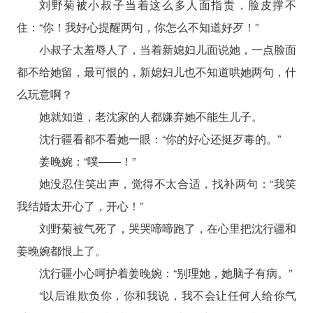
刘野菊被小叔子当着这么多人面指责，脸皮撑不
住：“你！我好心提醒两句，你怎么不知道好歹！”
小叔子太羞辱人了，当着新媳妇儿面说她，一点脸面
都不给她留，最可恨的，新媳妇儿也不知道哄她两句，什
么玩意啊？
她就知道，老沈家的人都嫌弃她不能生儿子。
沈行疆看都不看她一眼：“你的好心还挺歹毒的。”
姜晚婉：“噗——！”
她没忍住笑出声，觉得不太合适，找补两句：“我笑
我结婚太开心了，开心！”
刘野菊被气死了，哭哭啼啼跑了，在心里把沈行疆和
姜晚婉都恨上了。
沈行疆小心呵护着姜晚婉：“别理她，她脑子有病。”
“以后谁欺负你，你和我说，我不会让任何人给你气