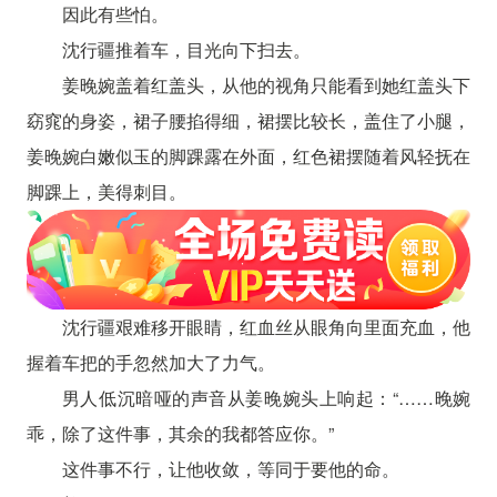
因此有些怕。
沈行疆推着车，目光向下扫去。
姜晚婉盖着红盖头，从他的视角只能看到她红盖头下
窈窕的身姿，裙子腰掐得细，裙摆比较长，盖住了小腿，
姜晚婉白嫩似玉的脚踝露在外面，红色裙摆随着风轻抚在
脚踝上，美得刺目。
沈行疆艰难移开眼睛，红血丝从眼角向里面充血，他
握着车把的手忽然加大了力气。
男人低沉暗哑的声音从姜晚婉头上响起：“……晚婉
乖，除了这件事，其余的我都答应你。”
这件事不行，让他收敛，等同于要他的命。