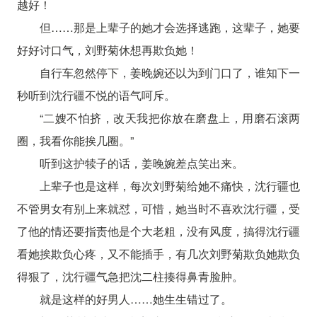
越好！
但……那是上辈子的她才会选择逃跑，这辈子，她要
好好讨口气，刘野菊休想再欺负她！
自行车忽然停下，姜晚婉还以为到门口了，谁知下一
秒听到沈行疆不悦的语气呵斥。
“二嫂不怕挤，改天我把你放在磨盘上，用磨石滚两
圈，我看你能挨几圈。”
听到这护犊子的话，姜晚婉差点笑出来。
上辈子也是这样，每次刘野菊给她不痛快，沈行疆也
不管男女有别上来就怼，可惜，她当时不喜欢沈行疆，受
了他的情还要指责他是个大老粗，没有风度，搞得沈行疆
看她挨欺负心疼，又不能插手，有几次刘野菊欺负她欺负
得狠了，沈行疆气急把沈二柱揍得鼻青脸肿。
就是这样的好男人……她生生错过了。