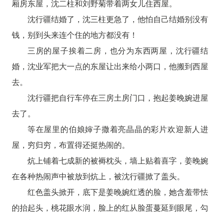
厢房东屋，沈二柱和刘野菊带着两女儿住西屋。
沈行疆结婚了，沈三柱更急了，他怕自己结婚别没有
钱，别到头来连个住的地方都没有！
三房的屋子挨着二房，也分为东西两屋，沈行疆结
婚，沈业军把大一点的东屋让出来给小两口，他搬到西屋
去。
沈行疆把自行车停在三房土房门口，抱起姜晚婉进屋
去了。
等在屋里的伯娘婶子撒着亮晶晶的彩片欢迎新人进
屋，穷归穷，布置得还挺热闹的。
炕上铺着七成新的被褥枕头，墙上贴着喜字，姜晚婉
在各种热闹声中被放到炕上，被沈行疆掀了盖头。
红色盖头掀开，底下是姜晚婉红透的脸，她含羞带怯
的抬起头，桃花眼水润，脸上的红从脸蛋蔓延到眼尾，勾