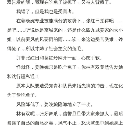
双告发的我，我现在吃兔子被抓了，又被人背叛了。
我错了，但是我也是受害者。
在姜晚婉专业技能满分的攻势下，张红日觉得吧……
是吧……听说她是京城来的，还是什么四九城姜家的大小
姐，以前要风的风要雨的雨……诶，来这边受苦受难，馋
得慌了，所以才薅了社会主义的兔毛。
并非张红日和葛红玲网开一面，心慈手软。
怪就怪，姜晚婉只是吃个兔子，你林有双竟然告发她
和沈行疆私通！
原本大队要遭受知青和队员未婚先搞的冲击，现在化
为了偷吃兔子。
风险降低了，姜晚婉隐晦地立了一功。
林有双呢，张牙舞爪，信誓旦旦带大家来抓人，最后
暴露了自己的自私歹毒，风气不正，怒火就集中到她身上