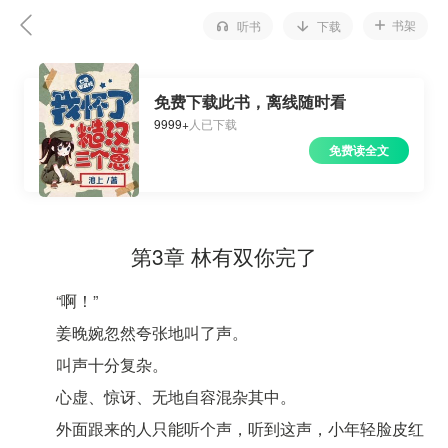
书架
听书
下载
免费下载此书，离线随时看
9999+
人已下载
免费读全文
第3章 林有双你完了
“啊！”
姜晚婉忽然夸张地叫了声。
叫声十分复杂。
心虚、惊讶、无地自容混杂其中。
外面跟来的人只能听个声，听到这声，小年轻脸皮红