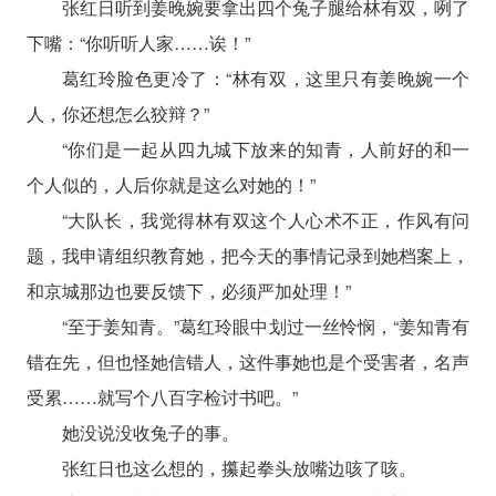
张红日听到姜晚婉要拿出四个兔子腿给林有双，咧了
下嘴：“你听听人家……诶！”
葛红玲脸色更冷了：“林有双，这里只有姜晚婉一个
人，你还想怎么狡辩？”
“你们是一起从四九城下放来的知青，人前好的和一
个人似的，人后你就是这么对她的！”
“大队长，我觉得林有双这个人心术不正，作风有问
题，我申请组织教育她，把今天的事情记录到她档案上，
和京城那边也要反馈下，必须严加处理！”
“至于姜知青。”葛红玲眼中划过一丝怜悯，“姜知青有
错在先，但也怪她信错人，这件事她也是个受害者，名声
受累……就写个八百字检讨书吧。”
她没说没收兔子的事。
张红日也这么想的，攥起拳头放嘴边咳了咳。