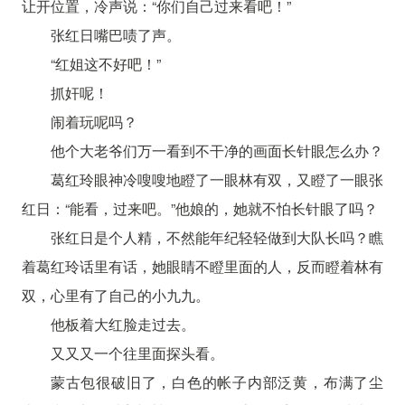
让开位置，冷声说：“你们自己过来看吧！”
张红日嘴巴啧了声。
“红姐这不好吧！”
抓奸呢！
闹着玩呢吗？
他个大老爷们万一看到不干净的画面长针眼怎么办？
葛红玲眼神冷嗖嗖地瞪了一眼林有双，又瞪了一眼张
红日：“能看，过来吧。”他娘的，她就不怕长针眼了吗？
张红日是个人精，不然能年纪轻轻做到大队长吗？瞧
着葛红玲话里有话，她眼睛不瞪里面的人，反而瞪着林有
双，心里有了自己的小九九。
他板着大红脸走过去。
又又又一个往里面探头看。
蒙古包很破旧了，白色的帐子内部泛黄，布满了尘