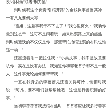
发“棺材煞”或者“刑刀煞”！
到时候我这个负责“引棺开路”的金钱执事首当其冲，
十有八九要倒大霉！
“霞姐，这差事我干不下去了！”我心里窝火：“我劝你
最别这么干，这可不是闹着玩！如果出殡路上真的起煞，
到时候遭殃的不仅仅是你，那些帮忙抬棺送殡的村民也难
逃一劫！”
汪霞流着泪一把拉住我：“小吴执事，我不是故意要
坑你，实在是没有办法！我知道你和郭老爷子都不是一般
人，这件事无论如何要帮帮我！”
一直在我身后的李蓓蓓见汪霞哭得可怜，悄悄对我
说：“阿凡，要不咱们就帮帮她吧，这也是行善积德的好
事。”
当初李蓓蓓替我接棺材煞时，爷爷答应让我多行善事