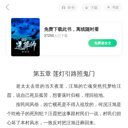
书架
听书
下载
免费下载此书，离线随时看
37250
人已下载
免费读全文
第五章 莲灯引路照鬼门
老太太去世的当天夜里，汪旭的亡魂突然托梦给汪
霞，说自己死后孤苦，想要落叶归根，埋回祖地。
按民间风俗，凶亡横死是不得入祖坟的，何况汪旭是
个吃枪子的死刑犯？汪霞把这事跟村民们一说，村民们担
心坏了本村风水，一致反对把汪旭迁葬回来。