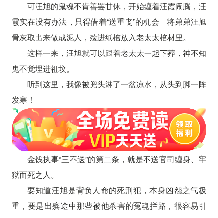
可汪旭的鬼魂不肯善罢甘休，开始缠着汪霞闹腾，汪
霞实在没有办法，只得借着“送重丧”的机会，将弟弟汪旭
骨灰取出来做成泥人，殓进纸棺放入老太太棺材里。
这样一来，汪旭就可以跟着老太太一起下葬，神不知
鬼不觉埋进祖坟。
听到这里，我像被兜头淋了一盆凉水，从头到脚一阵
发寒！
金钱执事“三不送”的第二条，就是不送官司缠身、牢
狱而死之人。
要知道汪旭是背负人命的死刑犯，本身凶怨之气极
重，要是出殡途中那些被他杀害的冤魂拦路，很容易引