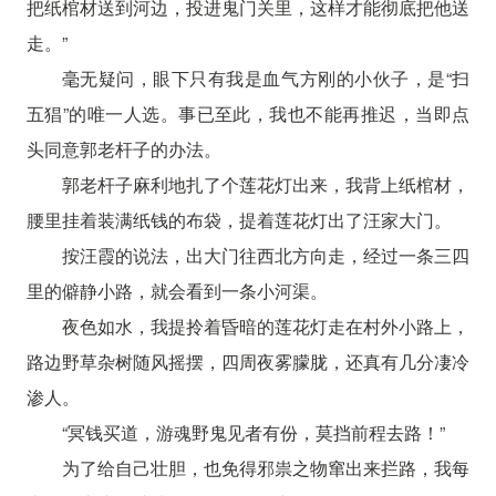
把纸棺材送到河边，投进鬼门关里，这样才能彻底把他送
走。”
毫无疑问，眼下只有我是血气方刚的小伙子，是“扫
五猖”的唯一人选。事已至此，我也不能再推迟，当即点
头同意郭老杆子的办法。
郭老杆子麻利地扎了个莲花灯出来，我背上纸棺材，
腰里挂着装满纸钱的布袋，提着莲花灯出了汪家大门。
按汪霞的说法，出大门往西北方向走，经过一条三四
里的僻静小路，就会看到一条小河渠。
夜色如水，我提拎着昏暗的莲花灯走在村外小路上，
路边野草杂树随风摇摆，四周夜雾朦胧，还真有几分凄冷
渗人。
“冥钱买道，游魂野鬼见者有份，莫挡前程去路！”
为了给自己壮胆，也免得邪祟之物窜出来拦路，我每