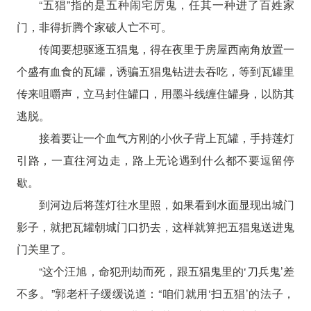
“五猖”指的是五种闹宅厉鬼，任其一种进了百姓家
门，非得折腾个家破人亡不可。
传闻要想驱逐五猖鬼，得在夜里于房屋西南角放置一
个盛有血食的瓦罐，诱骗五猖鬼钻进去吞吃，等到瓦罐里
传来咀嚼声，立马封住罐口，用墨斗线缠住罐身，以防其
逃脱。
接着要让一个血气方刚的小伙子背上瓦罐，手持莲灯
引路，一直往河边走，路上无论遇到什么都不要逗留停
歇。
到河边后将莲灯往水里照，如果看到水面显现出城门
影子，就把瓦罐朝城门口扔去，这样就算把五猖鬼送进鬼
门关里了。
“这个汪旭，命犯刑劫而死，跟五猖鬼里的‘刀兵鬼’差
不多。”郭老杆子缓缓说道：“咱们就用‘扫五猖’的法子，