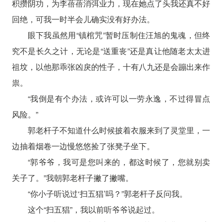
积攒阴功，为李蓓蓓消弭业力，现在她点了头我还真不好
回绝，可我一时半会儿确实没有好办法。
眼下我虽然用“镇棺咒”暂时压制住汪旭的鬼魂，但终
究不是长久之计，无论是“送重丧”还是真让他随老太太进
祖坟，以他那乖张凶戾的性子，十有八九还是会蹦出来作
祟。
“我倒是有个办法，或许可以一劳永逸，不过得冒点
风险。”
郭老杆子不知道什么时候披着衣服来到了灵堂里，一
边抽着烟卷一边慢悠悠捡了张凳子坐下。
“郭爷爷，我可是您叫来的，都这时候了，您就别卖
关子了。”我朝郭老杆子撇了撇嘴。
“你小子听说过‘扫五猖’吗？”郭老杆子反问我。
这个“扫五猖”，我以前听爷爷说起过。