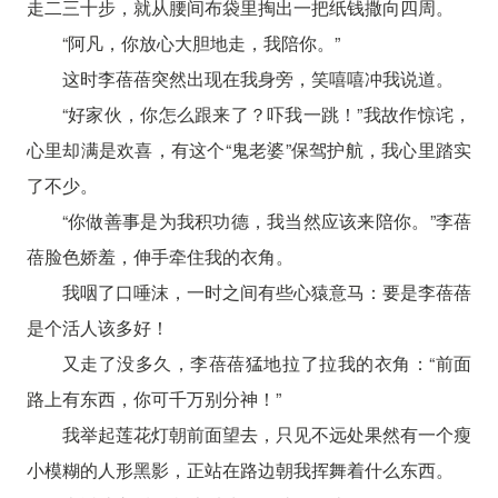
走二三十步，就从腰间布袋里掏出一把纸钱撒向四周。
“阿凡，你放心大胆地走，我陪你。”
这时李蓓蓓突然出现在我身旁，笑嘻嘻冲我说道。
“好家伙，你怎么跟来了？吓我一跳！”我故作惊诧，
心里却满是欢喜，有这个“鬼老婆”保驾护航，我心里踏实
了不少。
“你做善事是为我积功德，我当然应该来陪你。”李蓓
蓓脸色娇羞，伸手牵住我的衣角。
我咽了口唾沫，一时之间有些心猿意马：要是李蓓蓓
是个活人该多好！
又走了没多久，李蓓蓓猛地拉了拉我的衣角：“前面
路上有东西，你可千万别分神！”
我举起莲花灯朝前面望去，只见不远处果然有一个瘦
小模糊的人形黑影，正站在路边朝我挥舞着什么东西。