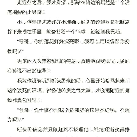
走近些之后，我才看清，那站在路边的居然是一个没
有脑袋的小男孩！
不，这样描述或许并不准确，确切的说他只是把脑袋
拧下来提在手里，就像拎着一个气球，轻轻朝我晃动。
“哥哥，你的莲花灯好漂亮哦，我可以用脑袋跟你交
换吗？”
男孩的人头带着甜甜的笑意，热情地跟我说话，场面
有种说不出的诡异！
我装作没有听到断头男孩的话，心里开始暗骂起来：
这个该死的汪旭，都怪他凶戾之气太重，才会把附近的鬼
物邪祟勾引过！
“哥哥，你干嘛不理我？是嫌我的脑袋不好玩、不漂
亮吗？”
断头男孩见我只顾赶路不搭理他，神情逐渐变得狰