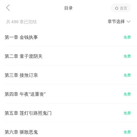
目录
首页
章节选择
共
496
章已完结
第一章 金钱执事
免费
第二章 童子渡阴关
免费
第三章 接煞订亲
免费
第四章 午夜“送重丧”
免费
第五章 莲灯引路照鬼门
免费
第六章 驱散恶鬼
免费