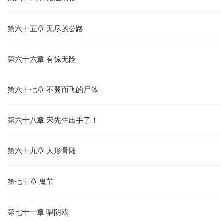
第六十五章 无尽的公路
第六十六章 有惊无险
第六十七章 不翼而飞的尸体
第六十八章 宋先生出手了！
第六十九章 人形骨雕
第七十章 鬼节
第七十一章 唱阴戏