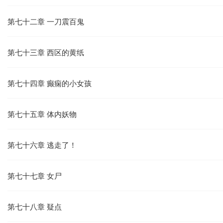
第七十二章 一刀震百鬼
第七十三章 西区的黄纸
第七十四章 癫痫的小女孩
第七十五章 体内妖物
第七十六章 逃走了！
第七十七章 女尸
第七十八章 疑点