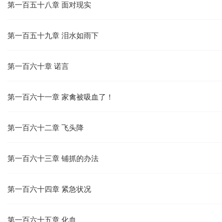
第一百五十八章 面对现实
第一百五十九章 泪水如雨下
第一百六十章 诺言
第一百六十一章 家禽被吸血了！
第一百六十二章 飞头降
第一百六十三章 铺抓的办法
第一百六十四章 紧急状况
第一百六十五章 化血