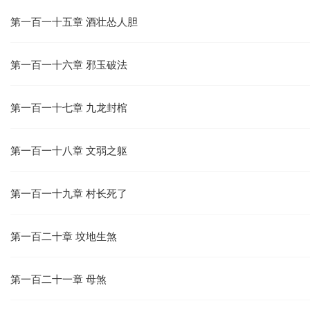
第一百一十五章 酒壮怂人胆
第一百一十六章 邪玉破法
第一百一十七章 九龙封棺
第一百一十八章 文弱之躯
第一百一十九章 村长死了
第一百二十章 坟地生煞
第一百二十一章 母煞