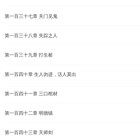
第一百三十七章 关门见鬼
第一百三十八章 失踪之人
第一百三十九章 打生桩
第一百四十章 生人勿进，活人莫出
第一百四十一章 三口棺材
第一百四十二章 明德镇
第一百四十三章 天师剑