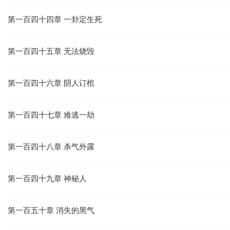
第一百四十四章 一卦定生死
第一百四十五章 无法烧毁
第一百四十六章 阴人订棺
第一百四十七章 难逃一劫
第一百四十八章 杀气外露
第一百四十九章 神秘人
第一百五十章 消失的黑气