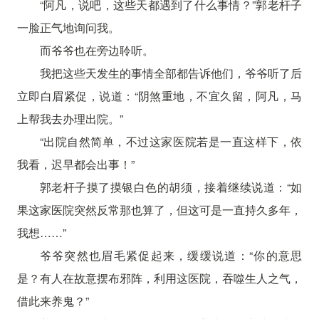
“阿凡，说吧，这些天都遇到了什么事情？”郭老杆子
一脸正气地询问我。
而爷爷也在旁边聆听。
我把这些天发生的事情全部都告诉他们，爷爷听了后
立即白眉紧促，说道：“阴煞重地，不宜久留，阿凡，马
上帮我去办理出院。”
“出院自然简单，不过这家医院若是一直这样下，依
我看，迟早都会出事！”
郭老杆子摸了摸银白色的胡须，接着继续说道：“如
果这家医院突然反常那也算了，但这可是一直持久多年，
我想……”
爷爷突然也眉毛紧促起来，缓缓说道：“你的意思
是？有人在故意摆布邪阵，利用这医院，吞噬生人之气，
借此来养鬼？”