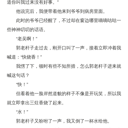
道你叫我过来没有好事。”
他说完后，我便带着他来到爷爷到病房里面。
此时的爷爷已经醒了，不过却在窗边哪里嘀嘀咕咕一
些神神叨叨的话语。
“老吴啊！”
郭老杆子走过去，刚开口叫了一声，接着立即冲着我
喊道：“快烧香！”
我愣了下，顿时有些不知所措，怎么郭老杆子进来就
喊这句话？
“快！”
但看着他一脸岸然道貌的样子不像是开玩笑，所以我
就立即拿出三炷香烧了起来。
“水！”
郭老杆子又吩咐了一声，我又倒了一杯水给他。