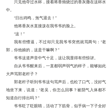
只见他夺过水杯，接着将香烛烧过的香灰撒在这杯水
中。
“日出鸡鸣，煞气退去！”
他将香灰水直接泼在我爷爷的脸上。
“这！”
我有些懵逼，不过却只见我爷爷突然就骂两句：“老
郭，你他娘的，这是干嘛啊？”
爷爷这道声音中气十足，这让我显得有些惊讶。
自从爷爷醒来后，一直都弱声弱气的样子，能够如此
大声骂郭老杆子？
郭老杆子听到爷爷这句骂声后，也松了口气，没好气
地坐下来，说道：“老吴，你怎么回事？被阴气入体都不
知道自行排出吗？”
爷爷眨了眨眼睛，活动了下筋骨，似乎病一下子全好