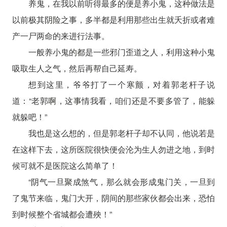
养鬼，在我以前听得最多的便是养小鬼，这种做法是
以前极其阴险之事，多半都是利用那些出生就夭折或者难
产一尸两命的来进行法事。
一般养小鬼的都是一些邪门歪道之人，利用这种小鬼
吸取生人之气，然后再帮自己延寿。
想到这里，爷爷打了一个寒颤，对着郭老杆子说
道：“老郭啊，这事情我看，咱们还是不要多管了，能躲
就躲吧！”
我也是这么想的，但是郭老杆子却不认同，他说若是
在这样下去，这所医院很快便会沦为生人勿进之地，到时
候可就不是医院这么简单了！
“阴气一旦聚成煞气，那么就会形成鬼门关，一旦到
了鬼节来临，鬼门大开，阴间的那些家伙都会出来，恐怕
到时候整个省城都会遭殃！”