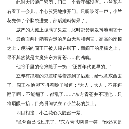
此时大殿殿门紧闭，门口一个看守都没有。小兰花左
右看了一会儿，小心翼翼地推开门。只听吱呀一声，小兰
花先伸了个脑袋进去，然后她就惊呆了。
威严的大殿上跪满了鬼差，此时都瑟瑟发抖地匍匐于
地。最前面两排躺着昏迷的黑白无常和判官，高高的座椅
之上，瘦弱的阎王正被人踩在脚下，而阎王的座椅之上，
果不其然就是大魔头东方青苍……的魂魄。
他将手里的命簿随手一扔：“还要年代更早的。”
立即有跪着的鬼差哆嗦着跑到了后殿，给他拿东西去
了。阎王在他脚下抖着嗓子喊道：“大人，大人，不能再
翻了啊，不能翻了，都乱了……”东方青苍并不理他，只
将眉眼一抬，目光瞬间锁在了小兰花的脸上。
四目相接，小兰花心头陡然一紧。
“竟然自己找过来了。”东方青苍咧嘴一笑，“你还真是