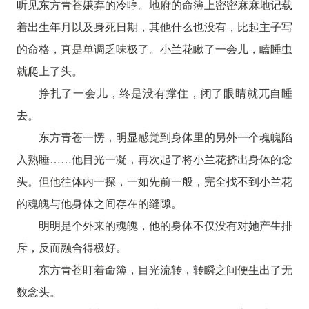
听见东方青苍嫌弃的冷哼。地府的命簿上密密麻麻地记载
着出生年月以及身死日期，其他什么也没有，比起主子写
的命格，真是单调乏味极了。小兰花瞅了一会儿，瞌睡虫
就爬上了头。
挣扎了一会儿，终是没有撑住，闭了眼睛就兀自睡
去。
东方青苍一愣，明显感觉到身体里的另外一个魂魄陷
入熟睡……他目光一凝，再次起了将小兰花挤出身体的念
头。但他往体内一探，一如先前一般，完全找不到小兰花
的魂魄与他身体之间存在的缝隙。
明明是个外来的魂魄，他的身体不仅没有对她产生排
斥，反而融合得极好。
东方青苍盯着命簿，目光流转，转瞬之间便生出了无
数念头。