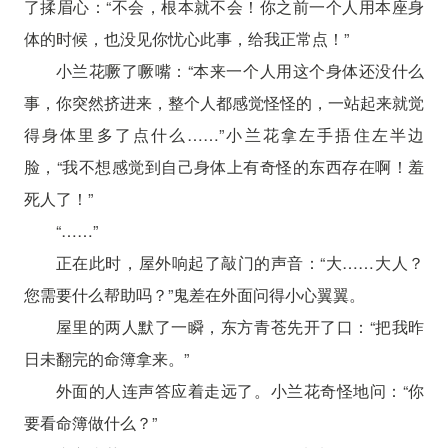
了揉眉心：“不会，根本就不会！你之前一个人用本座身
体的时候，也没见你忧心此事，给我正常点！”
小兰花噘了噘嘴：“本来一个人用这个身体还没什么
事，你突然挤进来，整个人都感觉怪怪的，一站起来就觉
得身体里多了点什么……”小兰花拿左手捂住左半边
脸，“我不想感觉到自己身体上有奇怪的东西存在啊！羞
死人了！”
“……”
正在此时，屋外响起了敲门的声音：“大……大人？
您需要什么帮助吗？”鬼差在外面问得小心翼翼。
屋里的两人默了一瞬，东方青苍先开了口：“把我昨
日未翻完的命簿拿来。”
外面的人连声答应着走远了。小兰花奇怪地问：“你
要看命簿做什么？”