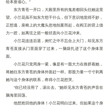
给本座省心。”
东方青苍一开口，大殿里所有的鬼差都回头往她这里
望。小兰花虽不知东方想干什么，但下意识地觉得不妙，
正想逃，座椅上的大魔头忽地拍案而起，在阎王的背上借
力一蹬，如离弦之箭一般径直向小兰花冲来。
小兰花连连后退，匆忙之中不忘合上大门，却见东方
青苍直接从门里面穿了过来，一脑袋扎进了这个身体里
面。
小兰花只觉周身一紧，像是有一股大力在推挤着她，
将她往东方青苍的身体外面赶一样。那股力量一寸寸剥离
她与这个身体的联系，疼得小兰花想哭。
“你已经没用了，滚出去。”她听见东方青苍的声音在
脑海里回荡。
他想抢回他的身体！小兰花明白过来。但如果这个身