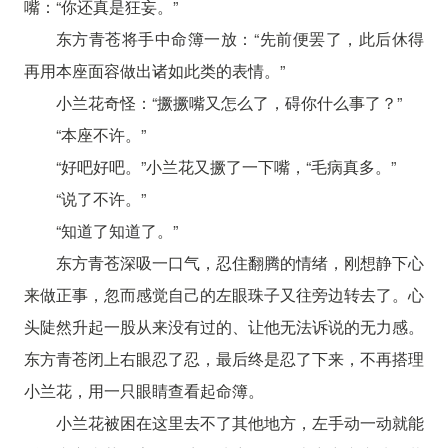
嘴：“你还真是狂妄。”
东方青苍将手中命簿一放：“先前便罢了，此后休得
再用本座面容做出诸如此类的表情。”
小兰花奇怪：“撅撅嘴又怎么了，碍你什么事了？”
“本座不许。”
“好吧好吧。”小兰花又撅了一下嘴，“毛病真多。”
“说了不许。”
“知道了知道了。”
东方青苍深吸一口气，忍住翻腾的情绪，刚想静下心
来做正事，忽而感觉自己的左眼珠子又往旁边转去了。心
头陡然升起一股从来没有过的、让他无法诉说的无力感。
东方青苍闭上右眼忍了忍，最后终是忍了下来，不再搭理
小兰花，用一只眼睛查看起命簿。
小兰花被困在这里去不了其他地方，左手动一动就能