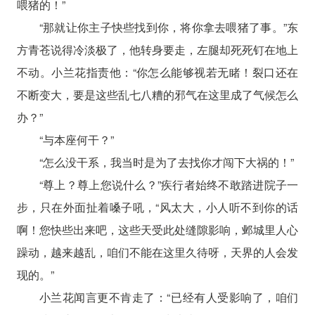
喂猪的！”
“那就让你主子快些找到你，将你拿去喂猪了事。”东
方青苍说得冷淡极了，他转身要走，左腿却死死钉在地上
不动。小兰花指责他：“你怎么能够视若无睹！裂口还在
不断变大，要是这些乱七八糟的邪气在这里成了气候怎么
办？”
“与本座何干？”
“怎么没干系，我当时是为了去找你才闯下大祸的！”
“尊上？尊上您说什么？”疾行者始终不敢踏进院子一
步，只在外面扯着嗓子吼，“风太大，小人听不到你的话
啊！您快些出来吧，这些天受此处缝隙影响，邺城里人心
躁动，越来越乱，咱们不能在这里久待呀，天界的人会发
现的。”
小兰花闻言更不肯走了：“已经有人受影响了，咱们