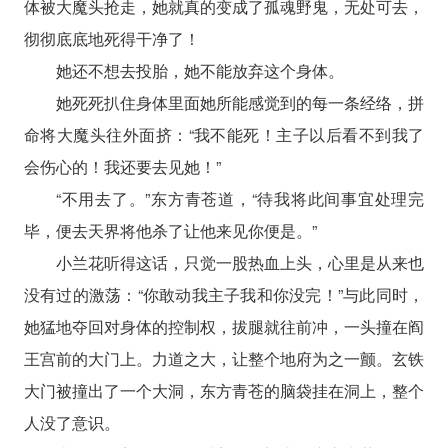
体被大魔头抢走，她就真的变成了孤魂野鬼，无处可去，
彻彻底底地死得干净了！
她还不想去投胎，她不能放弃这个身体。
她死死扒住身体里面她所能感觉到的每一条经络，拼
命将大魔头往外面挤：“我不能死！主子以后看不到我了
会伤心的！我还要去见她！”
“不用去了。”东方青苍道，“待我将此间事宜处理完
毕，便去天界将他杀了让他来见你便是。”
小兰花听得这话，只觉一股热血上头，心里是从来也
没有过的激荡：“你敢动我主子我和你没完！”与此同时，
她猛地夺回对身体的控制权，拔腿就往前冲，一头撞在阎
王宫前的大门上。力道之大，让整个地府为之一颤。玄铁
大门被撞出了一个大洞，东方青苍的脑袋挂在洞上，整个
人没了意识。