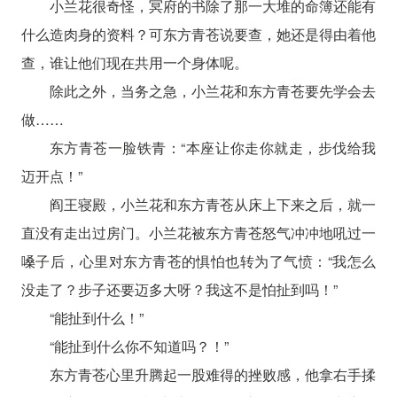
小兰花很奇怪，冥府的书除了那一大堆的命簿还能有
什么造肉身的资料？可东方青苍说要查，她还是得由着他
查，谁让他们现在共用一个身体呢。
除此之外，当务之急，小兰花和东方青苍要先学会去
做……
东方青苍一脸铁青：“本座让你走你就走，步伐给我
迈开点！”
阎王寝殿，小兰花和东方青苍从床上下来之后，就一
直没有走出过房门。小兰花被东方青苍怒气冲冲地吼过一
嗓子后，心里对东方青苍的惧怕也转为了气愤：“我怎么
没走了？步子还要迈多大呀？我这不是怕扯到吗！”
“能扯到什么！”
“能扯到什么你不知道吗？！”
东方青苍心里升腾起一股难得的挫败感，他拿右手揉