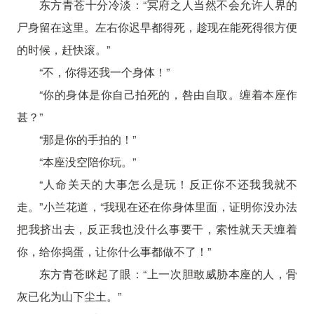
东方青苍十分冷淡：“冥府之人当然不会允许人界的
尸身留在这里。左右你迟早都得死，趁现在能死得很方便
的时候，赶快滚。”
“不，你得还我一个身体！”
“你的身体是你自己拍死的，咎由自取。缠着本座作
甚？”
“那是你的手拍的！”
“本座没空陪你玩。”
“人命关天的大事怎么是玩！反正你不还我我就不
走。”小兰花道，“我现在还在你身体里面，证明你没办法
把我挤出去，反正我也没什么事要干，索性就天天缠着
你，给你捣蛋，让你什么事都做不了！”
东方青苍眯起了眼：“上一次胆敢威胁本座的人，骨
灰已化为山下尘土。”