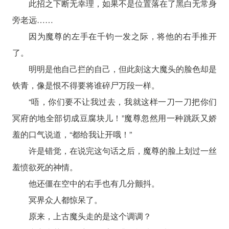
此招之下断无幸理，如果不是位置落在了黑白无常身
旁老远……
因为魔尊的左手在千钧一发之际，将他的右手推开
了。
明明是他自己拦的自己，但此刻这大魔头的脸色却是
铁青，像是恨不得要将谁碎尸万段一样。
“唔，你们要不让我过去，我就这样一刀一刀把你们
冥府的地全部切成豆腐块儿！”魔尊忽然用一种跳跃又娇
羞的口气说道，“都给我让开哦！”
许是错觉，在说完这句话之后，魔尊的脸上划过一丝
羞愤欲死的神情。
他还僵在空中的右手也有几分颤抖。
冥界众人都惊呆了。
原来，上古魔头走的是这个调调？