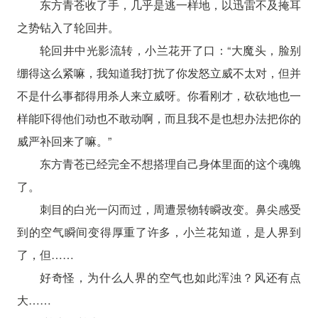
东方青苍收了手，几乎是逃一样地，以迅雷不及掩耳
之势钻入了轮回井。
轮回井中光影流转，小兰花开了口：“大魔头，脸别
绷得这么紧嘛，我知道我打扰了你发怒立威不太对，但并
不是什么事都得用杀人来立威呀。你看刚才，砍砍地也一
样能吓得他们动也不敢动啊，而且我不是也想办法把你的
威严补回来了嘛。”
东方青苍已经完全不想搭理自己身体里面的这个魂魄
了。
刺目的白光一闪而过，周遭景物转瞬改变。鼻尖感受
到的空气瞬间变得厚重了许多，小兰花知道，是人界到
了，但……
好奇怪，为什么人界的空气也如此浑浊？风还有点
大……