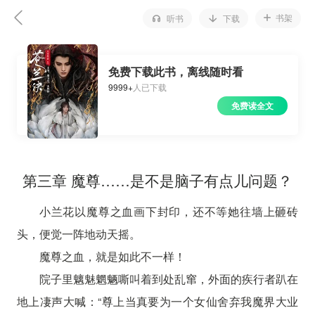
书架
听书
下载
免费下载此书，离线随时看
9999+
人已下载
免费读全文
第三章 魔尊……是不是脑子有点儿问题？
小兰花以魔尊之血画下封印，还不等她往墙上砸砖
头，便觉一阵地动天摇。
魔尊之血，就是如此不一样！
院子里魑魅魍魉嘶叫着到处乱窜，外面的疾行者趴在
地上凄声大喊：“尊上当真要为一个女仙舍弃我魔界大业