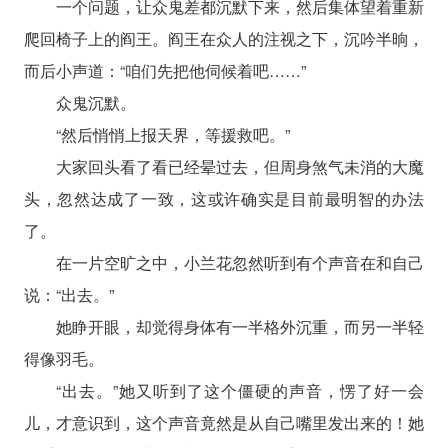
一个问题，让众鬼差都沉默下来，然后集体望着重新
爬回椅子上的阎王。阎王在众人的注视之下，沉吟半晌，
而后小声道：“咱们先把他伺候着吧……”
众鬼沉默。
“然后悄悄上报天界，等援救吧。”
大家回头看了看已经晕过去，但周身煞气未消的大魔
头，忽然达成了一致，这或许确实是目前最明智的办法
了。
在一片空旷之中，小兰花忽然听到有个声音在和自己
说：“出去。”
她睁开眼，却觉得身体有一半格外沉重，而另一半轻
得像羽毛。
“出去。”她又听到了这个僵硬的声音，愣了好一会
儿，才意识到，这个声音竟然是从自己嘴里发出来的！她