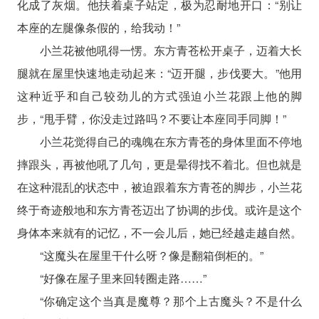
化成了灰烟。他扶着桌子站定，极为忍耐地开口：“别让
本座的左腿像条假的，给我动！”
小兰花被他吼得一愣。东方青苍松开桌子，迈着大长
腿就在屋里快速地走动起来：“迈开腿，步伐要大。”他用
这种近乎和自己较劲儿的方式强迫小兰花跟上他的脚
步，“甩手臂，你没走过路吗？不要让本座同手同脚！”
小兰花觉得自己的魂魄在东方青苍的身体里面不停地
摔跟头，再被他吼了几句，更是晕得找不着北。但也就是
在这种混乱的状态中，被迫跟着东方青苍的脚步，小兰花
终于奇迹般地和东方青苍迈出了协调的步伐。或许是这个
身体本来就有的记忆，不一会儿后，她已经越走越自然。
“这魔头在屋里干什么呀？像是翻箱倒柜的。”
“好像在屋子里来回转圈走路……”
“你确定这个当真是魔尊？那个上古魔头？不是什么