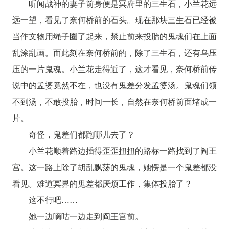
听闻战神的妻子前身便是冥府里的三生石，小兰花远
远一望，看见了奈何桥前的石头。现在那块三生石已经被
当作文物用绳子圈了起来，禁止前来投胎的鬼魂们在上面
乱涂乱画。而此刻在奈何桥前的，除了三生石，还有乌压
压的一片鬼魂。小兰花走得近了，这才看见，奈何桥前传
说中的孟婆竟然不在，也没有鬼差分发孟婆汤。鬼魂们领
不到汤，不敢投胎，时间一长，自然在奈何桥前面堵成一
片。
奇怪，鬼差们都跑哪儿去了？
小兰花顺着路边插得歪歪扭扭的路标一路找到了阎王
宫。这一路上除了胡乱飘荡的鬼魂，她愣是一个鬼差都没
看见。难道冥界的鬼差都厌烦工作，集体投胎了？
这不行吧……
她一边嘀咕一边走到阎王宫前。