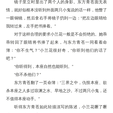
镜子里立时显出了两个人的身影。东方青苍面无表
情，就好似根本没听到外面两只小鬼说的话一样，他瞥了
一眼铜镜，然后拿右手将镜子扔到一边：“把左边眼睛给
我转过来，左手把书捧着。”
对于这样合理的要求小兰花一般是不会拒绝的。她乖
乖转回了眼睛将书捧了起来，与东方青苍一同看着命
簿：“你不生气？”小兰花很好奇，“你听到他们的话了
吧？”
“你听得到，本座自然也能听到。”
“你不杀他们？”
东方青苍翻了一页命簿：“三界之中，仇恨本座、欲
杀本座之人多过琼渊之水、旱地之沙。不过两只小鬼，还
不值得本座动手。”
听得东方青苍如此轻描淡写的陈述，小兰花噘了噘