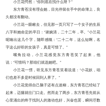
小兰花愕然：“你到底在找什么呀？”
东方青苍没有理会她，目光停留在手中的命簿上，良
久都没有翻动。
小兰花一眼瞅去，但见那一页只写了一个女子的生辰
八字和她命定的卒日：“谢婉清，二十二年，卒。”小兰花
呢喃出这几个字，随即感慨：“二十二年，这么短啊，名
字这么好听的女孩子，真是可惜了。”
嘴角拉动，小兰花感觉东方青苍笑了起来，他
说：“可惜吗？那咱们就选她吧。”
小兰花一愣，听见东方青苍笑着说道：“小花妖，咱
们也差不多是时候回到人界了。”
小兰花觉得自己脑子还有点迷糊，东方青苍已经站了
起来，迈腿就往门口走。然而走了两步，东方青苍先前从
心里涌出的终于找到人的激动也好，兴奋也罢，瞬间尽数