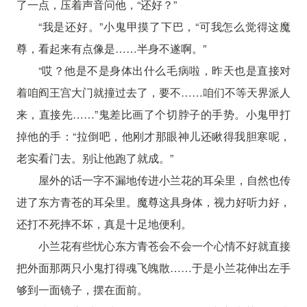
了一点，压着声音问他，“还好？”
“我是还好。”小鬼甲摸了下巴，“可我怎么觉得这魔
尊，看起来有点像是……半身不遂啊。”
“哎？他是不是身体出什么毛病啦，昨天也是直接对
着咱阎王宫大门就撞过去了，要不……咱们不等天界派人
来，直接先……”鬼差比画了个切脖子的手势。小鬼甲打
掉他的手：“拉倒吧，他刚才那眼神儿还瞅得我胆寒呢，
老实看门去。别让他跑了就成。”
屋外的话一字不漏地传进小兰花的耳朵里，自然也传
进了东方青苍的耳朵里。魔尊这具身体，视力好听力好，
还打不死摔不坏，真是十足地便利。
小兰花有些忧心东方青苍会不会一个心情不好就直接
把外面那两只小鬼打得魂飞魄散……于是小兰花伸出左手
够到一面镜子，摆在面前。