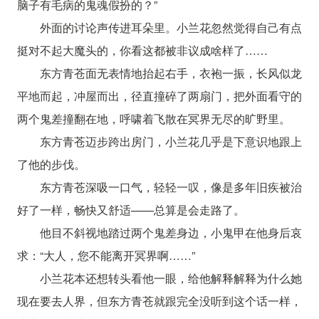
脑子有毛病的鬼魂假扮的？”
外面的讨论声传进耳朵里。小兰花忽然觉得自己有点
挺对不起大魔头的，你看这都被非议成啥样了……
东方青苍面无表情地抬起右手，衣袍一振，长风似龙
平地而起，冲屋而出，径直撞碎了两扇门，把外面看守的
两个鬼差撞翻在地，呼啸着飞散在冥界无尽的旷野里。
东方青苍迈步跨出房门，小兰花几乎是下意识地跟上
了他的步伐。
东方青苍深吸一口气，轻轻一叹，像是多年旧疾被治
好了一样，畅快又舒适——总算是会走路了。
他目不斜视地踏过两个鬼差身边，小鬼甲在他身后哀
求：“大人，您不能离开冥界啊……”
小兰花本还想转头看他一眼，给他解释解释为什么她
现在要去人界，但东方青苍就跟完全没听到这个话一样，