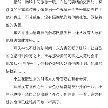
忽然，胸膛中间微微一暖。在他们魂魄的交界处，有
微微的沉重感传来，像是另一个魂魄完全放松地倚靠在了
他的身上，不带戒备、没有隔阂地靠着他的魂魄、熨帖着
他的胸膛。
东方青苍为这奇异的触感微微失神，还从没有人敢在
他身边如此放松……
可失神也不过片刻时间，东方青苍眨了眨眼，让自己
的心思回到命簿之上。天界那些爱管闲事之人随时会来，
他虽从不惧怕争斗，但却心烦别人妨碍他的计划。他得尽
快找到……
小兰花醒过来的时候东方青苍还在翻看命簿。
冥界没有昼夜之分，天色永远都是灰扑扑的一片。小
兰花也摸不清自己到底睡了多久，但往桌下一看，东方翻
过的命簿已经堆得同她一样高了。