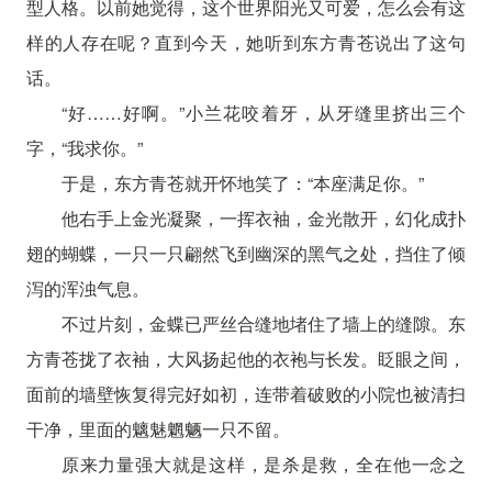
型人格。以前她觉得，这个世界阳光又可爱，怎么会有这
样的人存在呢？直到今天，她听到东方青苍说出了这句
话。
“好……好啊。”小兰花咬着牙，从牙缝里挤出三个
字，“我求你。”
于是，东方青苍就开怀地笑了：“本座满足你。”
他右手上金光凝聚，一挥衣袖，金光散开，幻化成扑
翅的蝴蝶，一只一只翩然飞到幽深的黑气之处，挡住了倾
泻的浑浊气息。
不过片刻，金蝶已严丝合缝地堵住了墙上的缝隙。东
方青苍拢了衣袖，大风扬起他的衣袍与长发。眨眼之间，
面前的墙壁恢复得完好如初，连带着破败的小院也被清扫
干净，里面的魑魅魍魉一只不留。
原来力量强大就是这样，是杀是救，全在他一念之