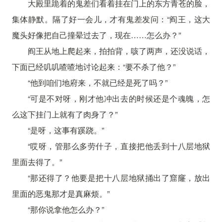
大殿里跪着的鬼差们看着挂在门上的东方青苍的脸，
集体静默。隔了好一会儿，才有鬼差发问：“阎王，这大
魔头好像把自己撞晕过去了，现在……怎么办？”
阎王从地上爬起来，拍拍背，咳了两声，还没说话，
下面已经叽叽喳喳地讨论起来：“要不杀了他？”
“他到咱们地府来，不就已经是死了吗？”
“可是不对呀，刚才他冲出去的时候还是个魂魄，怎
么这下挂门上就有了肉身了？”
“是呀，这事有蹊跷。”
“哎呀，管那么多劳什子，直接把他丢到十八层地狱
里面去得了。”
“那还得了？他要是把十八层地狱捅出了窟窿，放出
里面的恶鬼那才是真麻烦。”
“那你说拿他怎么办？”