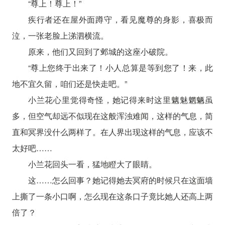
“尊上！尊上！”
疾行者还在屋外面蹲守，看见魔尊的身影，喜极而
泣，一张老脸上涕泗横流。
原来，他们又回到了邺城的这座小破院。
“尊上您终于出来了！小人总算是等到您了！来，此
地不宜久留，咱们还是快走吧。”
小兰花心里觉得奇怪，她记得来时这里魑魅魍魉虽
多，但空气却远不似现在这般浑浊难闻，这样的气息，简
直和冥界没什么两样了。在人界出现这样的气息，应该不
太好吧……
小兰花回头一看，猛地瞪大了眼睛。
这……怎么回事？她记得她去冥府的时候只在这面墙
上撕了一条小口啊，怎么现在这条口子竟比她人还高上两
倍了？