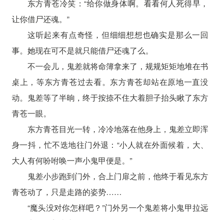
东方青苍冷笑：“给你做身体啊。看看何人死得早，
让你借尸还魂。”
这听起来有点奇怪，但细细想想也确实是那么一回
事。她现在可不是就只能借尸还魂了么。
不一会儿，鬼差就将命簿拿来了，规规矩矩地堆在书
桌上，等东方青苍过去看。东方青苍却站在原地一直没
动。鬼差等了半晌，终于按捺不住大着胆子抬头瞅了东方
青苍一眼。
东方青苍目光一转，冷冷地落在他身上，鬼差立即浑
身一抖，忙不迭地往门外退：“小人就在外面候着，大、
大人有何吩咐唤一声小鬼甲便是。”
鬼差小步跑到门外，合上门扉之前，他终于看见东方
青苍动了，只是走路的姿势……
“魔头没对你怎样吧？”门外另一个鬼差将小鬼甲拉远