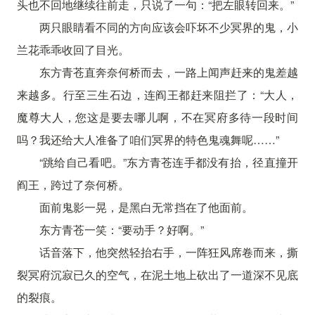
头也不回地继续往前走，只说了一句：“把左眼转回来。”
两只眼睛看不同的方向应该会吓坏不少冥界的鬼，小
兰花乖乖收回了目光。
东方青苍直奔奈何桥而去，一路上闻声赶来的鬼差越
来越多。行至三生石边，连阎王都赶来阻拦了：“大人，
魔尊大人，您这是要去哪儿啊，不在冥府多待一段时间
吗？我还给大人准备了咱们冥界的特色鬼魂舞呢……”
“跳给自己看吧。”东方青苍连手都没有抬，径直撞开
阎王，跨过了奈何桥。
面前鬼影一晃，是黑白无常挡在了他面前。
东方青苍一笑：“要动手？好啊。”
话音落下，他突然轻抬右手，一阵狂风席卷而来，撕
裂冥府沉寂已久的空气，在泥土地上砍出了一道深不见底
的裂痕。