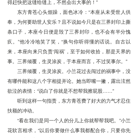
得赶快把这缝给缝上，不然会出大事的！”
东方青苍心头烦躁，面色冰冷：“本座从未受世人供
奉，为何要助世人安乐？且不说如今只是在三界封印上撕
条口子，本座今日便是毁了三界封印，也不会有半分愧
疚。”他冷冷地笑了笑，“换句你听得懂的话说。自古以
来，本座向来只负责‘闯祸’，至于如何收拾，那是天界的
事。三界倾覆，生灵涂炭，于本座而言，不过笑事尔。”
三界倾覆，生灵涂炭。小兰花过去闯过的祸事中，没
有哪件能和这八个字相提并论。她当即嘴一撇，露出泫然
欲泣的表情：“说白了你就是不想帮我擦屁股……”
听到这样一句指责，东方青苍费了好大的力气才忍住
扶额的冲动。
“看在我们是同一个人的分儿上你就帮帮我吧。”小兰
花软言相求，“以后你要做什么事我都配合你，只要你先