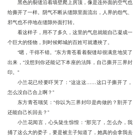
黑色的裂缝沿着墙壁爬上房顶，像是连外面的空气也
给撕开了一样。阴气不断从缝隙里面流出，人界的怨气、
邪气也不停地在缝隙外面打转。
看这样子，用不了多久，这里的气息就能自己凝成一
个巨大的怪物，到时候邺城的百姓可就遭殃了。
“嗯，干得不错。”东方青苍看着裂缝却很满意地笑了
出来，“没想到你还能记下本座的法阵，自己撕开三界封
印。”
小兰花已经要吓哭了：“这这这……这口子撕开了，
怎么没自己合上啊？”
东方青苍嗤笑：“你以为三界封印是肉做的？割开了
还能自己长回去？”
小兰花闻言，心头陡生惊惶：“那完了，怎么办，我
捅了这么大的娄子，要是被主子知道了，她真的会拿我去