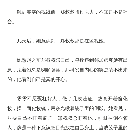
触到雯雯的视线前，郑叔叔扭过头去，不知是不是巧
合。
几天后，她意识到，郑叔叔那是在监视她。
她想起之前郑叔叔陪自己，每逢遇到邻居必夸她有出
息，见着她总是咧起嘴笑，那种发自内心的笑是装不出来
的，他看到自己是真的开心。
雯雯不愿冤枉好人，做了几次验证，故意开着窗化
妆，摆一面化妆镜，用余光瞅着镜子里的倒影。她看见，
只要自己不盯着窗户，郑叔叔总盯着她，那眼神倒不骇
人，像是一种下意识把目光放在自己身上，当成笼子里的