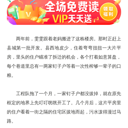
两年前，雯雯跟着老妈搬进了这栋楼房。那时正赶上
县城第一批开发。县西地皮少，住着弯弯扭扭一大片平
房，里头的住户瞄准了拆迁的机会，各个打着如意算盘，
每个巷道里总有一两家钉子户等着一次性榨够一辈子的口
粮。
工程队拖了一个月，一家钉子户都没拔掉，就在原先
框定的地界上先叮叮咣咣开工了。几个月后，这片平房里
的住户看着一街之隔的住宅区拔地而起，污水泼得漫过马
路。