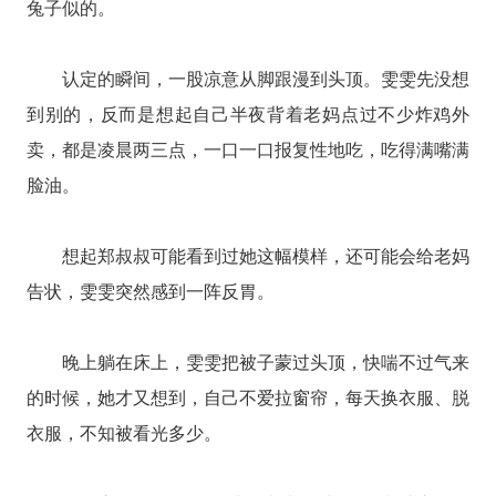
兔子似的。
认定的瞬间，一股凉意从脚跟漫到头顶。雯雯先没想
到别的，反而是想起自己半夜背着老妈点过不少炸鸡外
卖，都是凌晨两三点，一口一口报复性地吃，吃得满嘴满
脸油。
想起郑叔叔可能看到过她这幅模样，还可能会给老妈
告状，雯雯突然感到一阵反胃。
晚上躺在床上，雯雯把被子蒙过头顶，快喘不过气来
的时候，她才又想到，自己不爱拉窗帘，每天换衣服、脱
衣服，不知被看光多少。