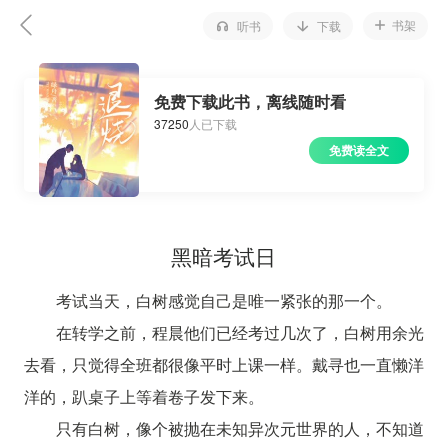
书架
听书
下载
免费下载此书，离线随时看
37250
人已下载
免费读全文
黑暗考试日
考试当天，白树感觉自己是唯一紧张的那一个。
在转学之前，程晨他们已经考过几次了，白树用余光
去看，只觉得全班都很像平时上课一样。戴寻也一直懒洋
洋的，趴桌子上等着卷子发下来。
只有白树，像个被抛在未知异次元世界的人，不知道