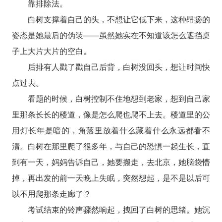
靠排除法。
白树支撑着自己的头，不想让它低下来，这种昂扬的
姿态是她最后的伪装——虽然她实在不知道该怎么遮挡桌
子上大片大片的空白。
后排有人戳了戳自己后背，白树没回头，想让时间快
点过去。
看题的时候，白树控制不住地想到老家，想到自己家
里那条长长的楼道，像是怎么爬也爬不上去。楼道里的公
用灯长年是暗的，角落里放着什么藏着什么永远都看不
清。白树在那里爬了很多年，与自己的恐惧一起生长，直
到有一天，妈妈告诉自己，她要搬走，去北京，她脑袋懵
掉，再出发的前一天晚上失眠，突然想起，是不是以后可
以不用爬那条走廊了？
考试结束的铃声骤然响起，拽回了白树的思绪。她沉