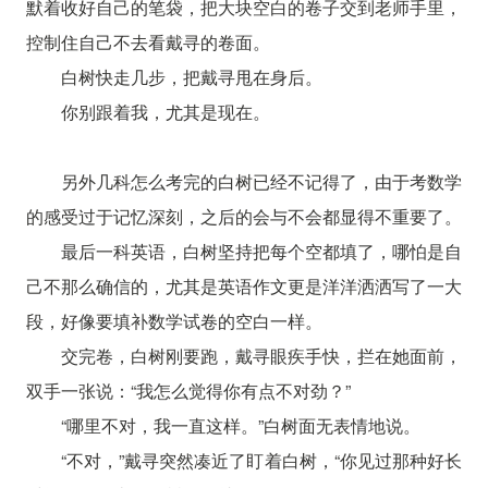
默着收好自己的笔袋，把大块空白的卷子交到老师手里，
控制住自己不去看戴寻的卷面。
白树快走几步，把戴寻甩在身后。
你别跟着我，尤其是现在。
另外几科怎么考完的白树已经不记得了，由于考数学
的感受过于记忆深刻，之后的会与不会都显得不重要了。
最后一科英语，白树坚持把每个空都填了，哪怕是自
己不那么确信的，尤其是英语作文更是洋洋洒洒写了一大
段，好像要填补数学试卷的空白一样。
交完卷，白树刚要跑，戴寻眼疾手快，拦在她面前，
双手一张说：“我怎么觉得你有点不对劲？”
“哪里不对，我一直这样。”白树面无表情地说。
“不对，”戴寻突然凑近了盯着白树，“你见过那种好长