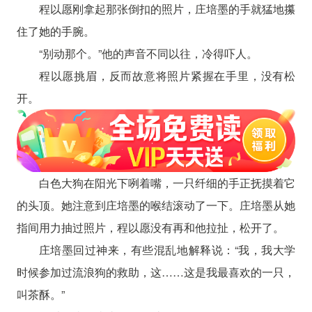
程以愿刚拿起那张倒扣的照片，庄培墨的手就猛地攥
住了她的手腕。
“别动那个。”他的声音不同以往，冷得吓人。
程以愿挑眉，反而故意将照片紧握在手里，没有松
开。
白色大狗在阳光下咧着嘴，一只纤细的手正抚摸着它
的头顶。她注意到庄培墨的喉结滚动了一下。庄培墨从她
指间用力抽过照片，程以愿没有再和他拉扯，松开了。
庄培墨回过神来，有些混乱地解释说：“我，我大学
时候参加过流浪狗的救助，这……这是我最喜欢的一只，
叫茶酥。”