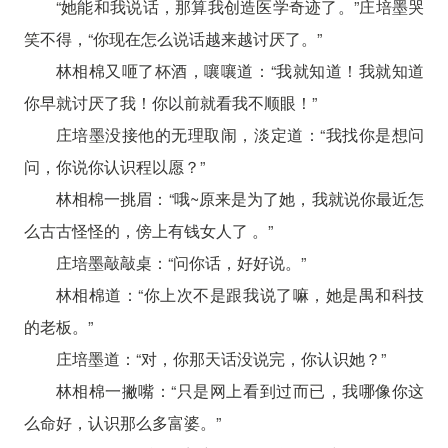
“她能和我说话，那算我创造医学奇迹了。”庄培墨哭
笑不得，“你现在怎么说话越来越讨厌了。”
林相棉又咂了杯酒，嚷嚷道：“我就知道！我就知道
你早就讨厌了我！你以前就看我不顺眼！”
庄培墨没接他的无理取闹，淡定道：“我找你是想问
问，你说你认识程以愿？”
林相棉一挑眉：“哦~原来是为了她，我就说你最近怎
么古古怪怪的，傍上有钱女人了 。”
庄培墨敲敲桌：“问你话，好好说。”
林相棉道：“你上次不是跟我说了嘛，她是禺和科技
的老板。”
庄培墨道：“对，你那天话没说完，你认识她？”
林相棉一撇嘴：“只是网上看到过而已，我哪像你这
么命好，认识那么多富婆。”