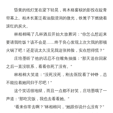
昏黄的纸灯笼在梁下轻晃，将木格窗棂的影投在靛青
帘幕上。柏木长案泛着油脂浸润的微光，铁篦子下燃烧着
滚红的炭火。
林相棉喝了几杯酒后开始大放厥词：“你怎么想起来
要请我吃饭？该不会是……终于良心发现上次欠我的那顿
火锅了吧！还是说太久没见我这张帅脸，实在想得慌？”
庄培墨听了他的话忍不住嘴角抽搐：“那天送你回家
之后一直没联系，看看你死了没有。”
林相棉大笑道：“没死没死，刚去医院看了钟铮，总
不能拉着她同归于尽吧！”
这个笑话很地狱，而且一点都不好笑，庄培墨哦了一
声道：“那吃完饭，我也去看看她。”
“看来你常去啊？”林相棉问，“她跟你说什么没有？”