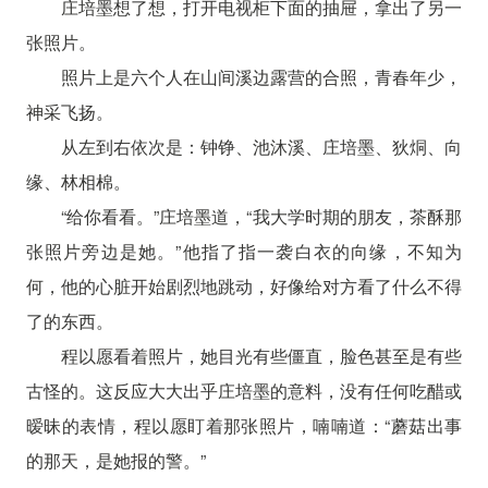
庄培墨想了想，打开电视柜下面的抽屉，拿出了另一
张照片。
照片上是六个人在山间溪边露营的合照，青春年少，
神采飞扬。
从左到右依次是：钟铮、池沐溪、庄培墨、狄烔、向
缘、林相棉。
“给你看看。”庄培墨道，“我大学时期的朋友，茶酥那
张照片旁边是她。”他指了指一袭白衣的向缘，不知为
何，他的心脏开始剧烈地跳动，好像给对方看了什么不得
了的东西。
程以愿看着照片，她目光有些僵直，脸色甚至是有些
古怪的。这反应大大出乎庄培墨的意料，没有任何吃醋或
暧昧的表情，程以愿盯着那张照片，喃喃道：“蘑菇出事
的那天，是她报的警。”