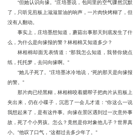
“但她认识向缘。”庄培墨说，包间里的空气骤然沉默
了，只听见煎板上滋滋冒油的响声，一片肉快烤糊了，但
没有人翻动。
事实上，庄培墨想知道，蘑菇出事那天到底发生了什
么，为什么是向缘报的警？林相棉又知道多少？
林相棉却面无表情道：“那我怎么知道，我替你烧点
纸，托托梦，去问向缘啊。”
“她儿子死了。”庄培墨冰冷地说，“死的那天是向缘报
的警。”
那片肉已经黑糊，林相棉咬着腮帮子把肉片从煎板上
夹出来，仍在小碟子，沉思了一会儿才道：“你这么一说
我想起来了，是有这件事。向缘在景区遇到过一次意外事
故，死了个小男孩。怎么？竟然是你对象他儿子？世界真
小。”他叹了口气，“这都过去多少年了。”