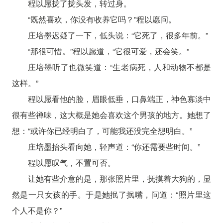
程以愿拢了拢头发，转过身。
“既然喜欢，你没有收养它吗？”程以愿问。
庄培墨迟疑了一下，低头说：“它死了，很多年前。”
“那很可惜。”程以愿道，“它很可爱，还会笑。”
庄培墨听了也微笑道：“生老病死，人和动物不都是
这样。”
程以愿看他的脸，眉眼低垂，口鼻端正，神色寡淡中
很有些禅味，这大概是她会喜欢这个男孩的地方。她想了
想：“或许你已经明白了，可能我还没完全想明白。”
庄培墨抬头看向她，轻声道：“你还需要些时间。”
程以愿叹气，不置可否。
让她有些介意的是，那张照片里，抚摸着大狗的，显
然是一只女孩的手。于是她抿了抿嘴，问道：“照片里这
个人不是你？”