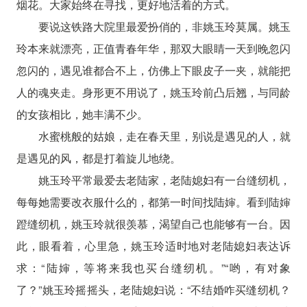
烟花。大家始终在寻找，更好地活着的方式。
要说这铁路大院里最爱扮俏的，非姚玉玲莫属。姚玉
玲本来就漂亮，正值青春年华，那双大眼睛一天到晚忽闪
忽闪的，遇见谁都合不上，仿佛上下眼皮子一夹，就能把
人的魂夹走。身形更不用说了，姚玉玲前凸后翘，与同龄
的女孩相比，她丰满不少。
水蜜桃般的姑娘，走在春天里，别说是遇见的人，就
是遇见的风，都是打着旋儿地绕。
姚玉玲平常最爱去老陆家，老陆媳妇有一台缝纫机，
每每她需要改衣服什么的，都第一时间找陆婶。看到陆婶
蹬缝纫机，姚玉玲就很羡慕，渴望自己也能够有一台。因
此，眼看着，心里急，姚玉玲适时地对老陆媳妇表达诉
求：“陆婶，等将来我也买台缝纫机。”“哟，有对象
了？”姚玉玲摇摇头，老陆媳妇说：“不结婚咋买缝纫机？