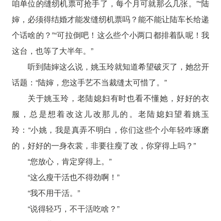
咱单位的缝纫机票可抢手了，每个月可就那么几张。”“陆
婶，必须得结婚才能发缝纫机票吗？能不能让陆车长给递
个话啥的？”“可拉倒吧！这么些个小两口都排着队呢！我
这台，也等了大半年。”
听到陆婶这么说，姚玉玲就知道希望破灭了，她岔开
话题：“陆婶，您这手艺不当裁缝太可惜了。”
关于姚玉玲，老陆媳妇有时也看不懂她，好好的衣
服，总是想着改这儿改那儿的。老陆媳妇望着姚玉
玲：“小姚，我是真弄不明白，你们这些个小年轻咋琢磨
的，好好的一身衣裳，非要往瘦了改，你穿得上吗？”
“您放心，肯定穿得上。”
“这么瘦干活也不得劲啊！”
“我不用干活。”
“说得轻巧，不干活吃啥？”