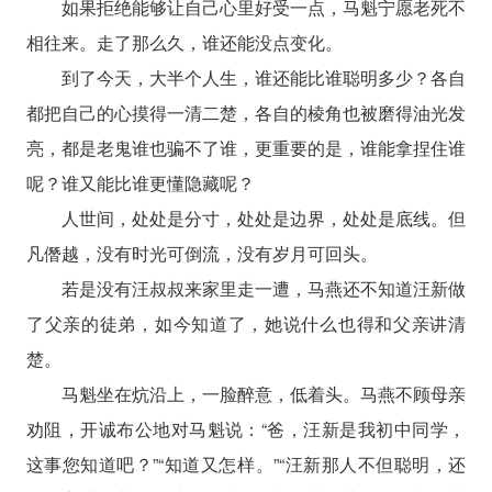
如果拒绝能够让自己心里好受一点，马魁宁愿老死不
相往来。走了那么久，谁还能没点变化。
到了今天，大半个人生，谁还能比谁聪明多少？各自
都把自己的心摸得一清二楚，各自的棱角也被磨得油光发
亮，都是老鬼谁也骗不了谁，更重要的是，谁能拿捏住谁
呢？谁又能比谁更懂隐藏呢？
人世间，处处是分寸，处处是边界，处处是底线。但
凡僭越，没有时光可倒流，没有岁月可回头。
若是没有汪叔叔来家里走一遭，马燕还不知道汪新做
了父亲的徒弟，如今知道了，她说什么也得和父亲讲清
楚。
马魁坐在炕沿上，一脸醉意，低着头。马燕不顾母亲
劝阻，开诚布公地对马魁说：“爸，汪新是我初中同学，
这事您知道吧？”“知道又怎样。”“汪新那人不但聪明，还