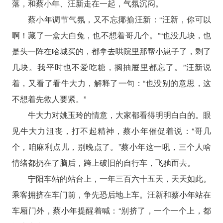
落，和蔡小年、汪新走在一起，气氛沉闷。
蔡小年调节气氛，又不忘揶揄汪新：“汪新，你可以
啊！藏了一盒大白兔，也不想着哥几个。”“也没几块，也
是头一阵在哈城买的，都拿去哄院里那帮小崽子了，剩了
几块。我平时也不爱吃糖，搁抽屉里都忘了。”汪新说
着，又看了看牛大力，解释了一句：“也没别的意思，这
不想着先救人要紧。”
牛大力对姚玉玲的情意，大家都看得明明白白的。眼
见牛大力沮丧，打不起精神，蔡小年催促着说：“哥几
个，咱麻利点儿，别晚点了。”蔡小年这一吼，三个人啥
情绪都扔在了脑后，跨上破旧的自行车，飞驰而去。
宁阳车站的站台上，一年三百六十五天，天天如此。
乘客拥挤在车门前，争先恐后地上车。汪新和蔡小年站在
车厢门外，蔡小年提醒着喊：“别挤了，一个一个上，都