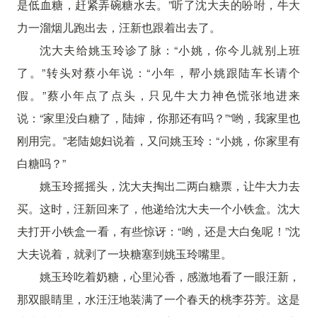
是低血糖，赶紧弄碗糖水去。”听了沈大夫的吩咐，牛大
力一溜烟儿跑出去，汪新也跟着出去了。
沈大夫给姚玉玲诊了脉：“小姚，你今儿就别上班
了。”转头对蔡小年说：“小年，帮小姚跟陆车长请个
假。”蔡小年点了点头，只见牛大力神色慌张地进来
说：“家里没白糖了，陆婶，你那还有吗？”“哟，我家里也
刚用完。”老陆媳妇说着，又问姚玉玲：“小姚，你家里有
白糖吗？”
姚玉玲摇摇头，沈大夫掏出二两白糖票，让牛大力去
买。这时，汪新回来了，他递给沈大夫一个小铁盒。沈大
夫打开小铁盒一看，有些惊讶：“哟，还是大白兔呢！”沈
大夫说着，就剥了一块糖塞到姚玉玲嘴里。
姚玉玲吃着奶糖，心里沁香，感激地看了一眼汪新，
那双眼睛里，水汪汪地装满了一个春天的桃李芬芳。这是