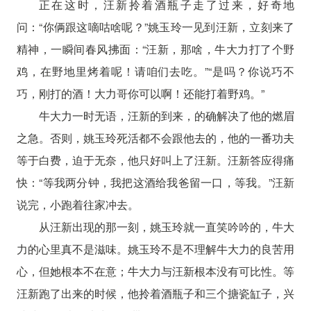
正在这时，汪新拎着酒瓶子走了过来，好奇地
问：“你俩跟这嘀咕啥呢？”姚玉玲一见到汪新，立刻来了
精神，一瞬间春风拂面：“汪新，那啥，牛大力打了个野
鸡，在野地里烤着呢！请咱们去吃。”“是吗？你说巧不
巧，刚打的酒！大力哥你可以啊！还能打着野鸡。”
牛大力一时无语，汪新的到来，的确解决了他的燃眉
之急。否则，姚玉玲死活都不会跟他去的，他的一番功夫
等于白费，迫于无奈，他只好叫上了汪新。汪新答应得痛
快：“等我两分钟，我把这酒给我爸留一口，等我。”汪新
说完，小跑着往家冲去。
从汪新出现的那一刻，姚玉玲就一直笑吟吟的，牛大
力的心里真不是滋味。姚玉玲不是不理解牛大力的良苦用
心，但她根本不在意；牛大力与汪新根本没有可比性。等
汪新跑了出来的时候，他拎着酒瓶子和三个搪瓷缸子，兴