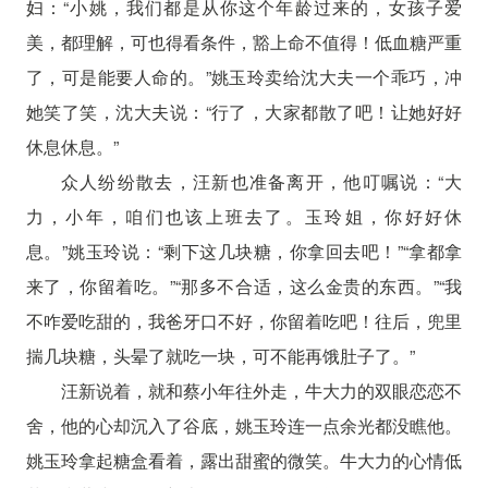
妇：“小姚，我们都是从你这个年龄过来的，女孩子爱
美，都理解，可也得看条件，豁上命不值得！低血糖严重
了，可是能要人命的。”姚玉玲卖给沈大夫一个乖巧，冲
她笑了笑，沈大夫说：“行了，大家都散了吧！让她好好
休息休息。”
众人纷纷散去，汪新也准备离开，他叮嘱说：“大
力，小年，咱们也该上班去了。玉玲姐，你好好休
息。”姚玉玲说：“剩下这几块糖，你拿回去吧！”“拿都拿
来了，你留着吃。”“那多不合适，这么金贵的东西。”“我
不咋爱吃甜的，我爸牙口不好，你留着吃吧！往后，兜里
揣几块糖，头晕了就吃一块，可不能再饿肚子了。”
汪新说着，就和蔡小年往外走，牛大力的双眼恋恋不
舍，他的心却沉入了谷底，姚玉玲连一点余光都没瞧他。
姚玉玲拿起糖盒看着，露出甜蜜的微笑。牛大力的心情低