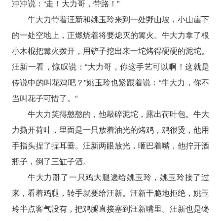
冲冲说：“走！大力哥，带路！”
牛大力带着汪新和姚玉玲来到一处野山坡，小山崖下
的一处空地上，正燃烧着将要熄灭的篝火。牛大力拿了根
小木棍把篝火拨开，用铲子挖出来一坨烤得硬硬的泥坨。
汪新一看，惊叹说：“大力哥，你这手艺可以啊！这就是
传说中的叫花鸡吧？”姚玉玲也紧跟着说：“牛大力，你不
当叫花子可惜了。”
牛大力笑得憨憨的，他敲碎泥坨，露出荷叶包。牛大
力撕开荷叶，里面是一只放着油光的烤鸡，鸡很烫，他用
手指头捏了捏耳垂。汪新两眼放光，咂巴着嘴，他拧开酒
瓶子，倒了三缸子酒。
牛大力掰了一只鸡大腿递给姚玉玲，姚玉玲接了过
来，看着鸡腿，转手就要给汪新。汪新干脆地拒绝，姚玉
玲半点客气没有，把鸡腿直接塞到汪新嘴里。汪新也是馋