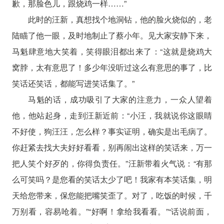
歉，那脸色儿，跟烧鸡一样……”
此时的汪新，真想找个地洞钻，他的脸火烧似的，老
陆瞄了他一眼，及时地制止了蔡小年。见大家安静下来，
马魁肆意地大笑着，笑得眼泪都出来了：“这就是烧鸡大
窝脖，太有意思了！多少年没听过这么有意思的事了，比
笑话还笑话，都能写进笑话集了。”
马魁的话，成功吸引了大家的注意力，一众人望着
他，他站起身，走到汪新近前：“小汪，我就说你这眼睛
不好使，狗汪汪，怎么样？事实证明，确实是出毛病了。
你赶紧去找大夫好好看看，别再闹出这样的笑话来，万一
把人笑个好歹的，你得负责任。”汪新带着火气说：“有那
么可笑吗？是您看的笑话太少了吧！我家有本笑话集，明
天给您带来，保您能把嘴笑歪了。对了，吃饭的时候，千
万别看，容易呛着。”“好啊！拿给我看看。”“话说前面，