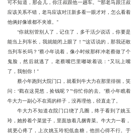
可不知道，那会儿，你汪叔跟他一趟车。”“那老马跟汪叔
应该关系不错，老马应该对汪新多看一眼才对，怎么看着
他俩好像谁都不夹谁。”
“你就别管别人了，记住了，多干活少说话，你要是
能当上列车长，我就能闭上眼了！”“这话说的，那我还敢
当列车长吗？”蔡小年说着，像小时候那样冲老蔡做了个
鬼脸，然后就逃了，老蔡嘴巴里嘟哝着说：“又玩上嘴
了，我刨你！”
蔡小年跑到大院门口，就看到牛大力在那里徘徊，笑
问：“戳在这晃悠，捡钱呢？”“你忙你的去。”蔡小年瞧着
牛大力一副心不在焉的样子，没再理他，径直走了。
牛大力不知道在院门口绕了几圈，终于看到了姚玉
玲，她拎着个菜篮子，里面放着几捆青菜。牛大力一看，
就更心疼了，上次姚玉玲犯低血糖，他担心得不行。于