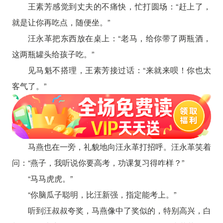
王素芳感觉到丈夫的不痛快，忙打圆场：“赶上了，
就是让你再吃点，随便坐。”
汪永革把东西放在桌上：“老马，给你带了两瓶酒，
这两瓶罐头给孩子吃。”
见马魁不搭理，王素芳接过话：“来就来呗！你也太
客气了。”
马燕也在一旁，礼貌地向汪永革打招呼。汪永革笑着
问：“燕子，我听说你要高考，功课复习得咋样？”
“马马虎虎。”
“你脑瓜子聪明，比汪新强，指定能考上。”
听到汪叔叔夸奖，马燕像中了奖似的，特别高兴，白