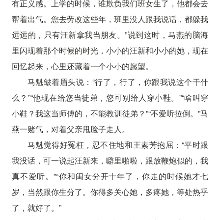
有正义感。上学的时候，谁欺负我们班女生了，他都会去
帮着出气。您去劳改这些年，班里没人跟我说话，都躲我
远远的，只有汪新拿我当朋友。”说到这时，马燕的脑海
里闪现着那个时候的时光，小小的汪新和小小的她，现在
回忆起来，心里还藏着一个小小的愿望。
马魁皱着眉头说：“行了，行了，你跟我说这个干什
么？”“他现在给您当徒弟，您可别给人穿小鞋。”“啥叫穿
小鞋？我这当师傅的，不能教训徒弟？”“不爱听拉倒。”马
燕一赌气，对着父亲甩脸子走人。
马魁觉得好冤枉，忍不住地和王素芳抱屈：“平时跟
我没话，可一说起汪新来，噼里啪啦，跟放鞭炮似的，我
真不爱听。”“你和闺女分开十年了，你走的时候她才七
岁，当然跟你生分了。你得多关心她，多疼她，等处热乎
了，就好了。”