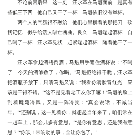
不论前因后果，这一刻，汪永革在马魁面前，是真有
些低三下四，他自己又干了一杯，马魁依旧没有举杯。
两个人的气氛很不融洽，他们心里横着的那把刀，砍
切记忆，似乎给活人唱亡魂曲。良久，马魁端起酒杯，自
己喝了一杯，汪永革见状，赶紧端起酒杯，随着他干了一
杯。
汪永革拿起酒瓶倒酒，马魁用手遮住酒杯说：“不喝
了，今天的酒够数了，你喝。”马魁拒绝得干脆，汪永革
把酒瓶子放下，只听马魁又说：“我看你满脸冒红光，应
该是干得不错。”“这不是见着老工友你了嘛！”马魁的脸上
刮着飕飕冷风，又是一阵冷笑：“真会说话，不减当
年。”“还别说，这一见着你，就想起当年来了，咱们常在
一趟车上，那会儿多有意思。”“是你有意思，还是我有意
思？”“你呗！带响动的事，全让你包了。”