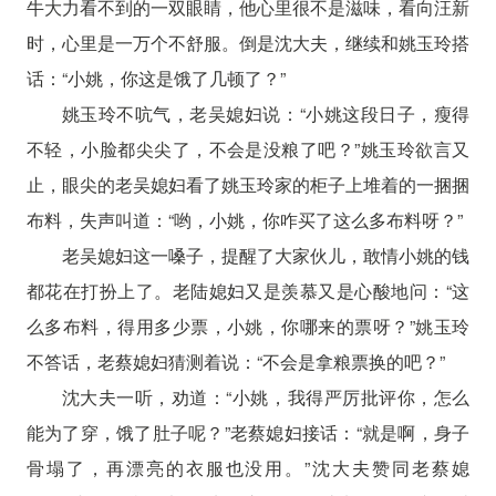
牛大力看不到的一双眼睛，他心里很不是滋味，看向汪新
时，心里是一万个不舒服。倒是沈大夫，继续和姚玉玲搭
话：“小姚，你这是饿了几顿了？”
姚玉玲不吭气，老吴媳妇说：“小姚这段日子，瘦得
不轻，小脸都尖尖了，不会是没粮了吧？”姚玉玲欲言又
止，眼尖的老吴媳妇看了姚玉玲家的柜子上堆着的一捆捆
布料，失声叫道：“哟，小姚，你咋买了这么多布料呀？”
老吴媳妇这一嗓子，提醒了大家伙儿，敢情小姚的钱
都花在打扮上了。老陆媳妇又是羡慕又是心酸地问：“这
么多布料，得用多少票，小姚，你哪来的票呀？”姚玉玲
不答话，老蔡媳妇猜测着说：“不会是拿粮票换的吧？”
沈大夫一听，劝道：“小姚，我得严厉批评你，怎么
能为了穿，饿了肚子呢？”老蔡媳妇接话：“就是啊，身子
骨塌了，再漂亮的衣服也没用。”沈大夫赞同老蔡媳