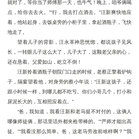
就对了，等你当了师傅那一天，也牛气！晚上，咱爷俩喝
点，给你去去火。”“行，我去打点酒去。”汪新爽快地应
着，他站起身，去饭桌旁的小柜子里，拿起酒瓶子，飞快
地走了。
望着儿子的背影，汪永革神思恍惚，都说孩子见风
长，一转眼儿子这么大了，儿子大了，这颗老父亲的心，
还在悬着。父爱如山，屹立不倒！
汪新拎着酒瓶子朝院门口走的时候，老蔡正擎着炉钩
子，隔窗望着他，对身旁的蔡小年说：“汪新这孩子，还
跟小时候一样，到哪儿都不吃亏。你们小哥几个，打小和
尿泥长大的，互相照应着点。”
“爸，我知道，我看汪新和老马挺不对付的，这俩人
哪像师徒俩，那话里话外都夹枪带棒的。”“严师才能出高
徒。”“我看没那么简单。爸，这老马劳改前啥样啊？”“我