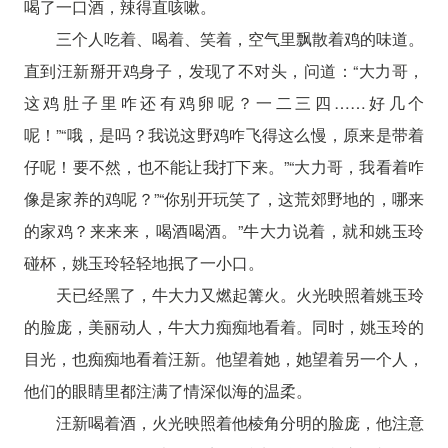
喝了一口酒，辣得直咳嗽。
三个人吃着、喝着、笑着，空气里飘散着鸡的味道。
直到汪新掰开鸡身子，发现了不对头，问道：“大力哥，
这鸡肚子里咋还有鸡卵呢？一二三四……好几个
呢！”“哦，是吗？我说这野鸡咋飞得这么慢，原来是带着
仔呢！要不然，也不能让我打下来。”“大力哥，我看着咋
像是家养的鸡呢？”“你别开玩笑了，这荒郊野地的，哪来
的家鸡？来来来，喝酒喝酒。”牛大力说着，就和姚玉玲
碰杯，姚玉玲轻轻地抿了一小口。
天已经黑了，牛大力又燃起篝火。火光映照着姚玉玲
的脸庞，美丽动人，牛大力痴痴地看着。同时，姚玉玲的
目光，也痴痴地看着汪新。他望着她，她望着另一个人，
他们的眼睛里都注满了情深似海的温柔。
汪新喝着酒，火光映照着他棱角分明的脸庞，他注意