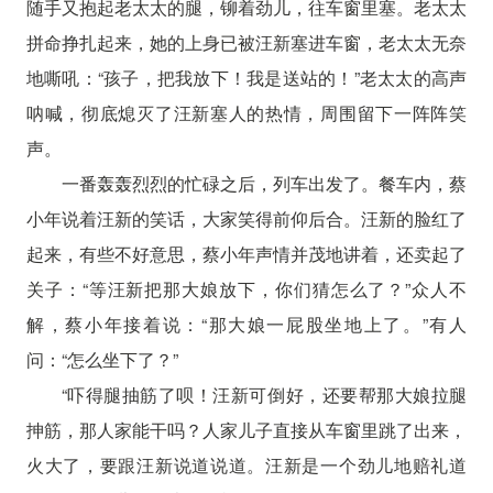
随手又抱起老太太的腿，铆着劲儿，往车窗里塞。老太太
拼命挣扎起来，她的上身已被汪新塞进车窗，老太太无奈
地嘶吼：“孩子，把我放下！我是送站的！”老太太的高声
呐喊，彻底熄灭了汪新塞人的热情，周围留下一阵阵笑
声。
一番轰轰烈烈的忙碌之后，列车出发了。餐车内，蔡
小年说着汪新的笑话，大家笑得前仰后合。汪新的脸红了
起来，有些不好意思，蔡小年声情并茂地讲着，还卖起了
关子：“等汪新把那大娘放下，你们猜怎么了？”众人不
解，蔡小年接着说：“那大娘一屁股坐地上了。”有人
问：“怎么坐下了？”
“吓得腿抽筋了呗！汪新可倒好，还要帮那大娘拉腿
抻筋，那人家能干吗？人家儿子直接从车窗里跳了出来，
火大了，要跟汪新说道说道。汪新是一个劲儿地赔礼道