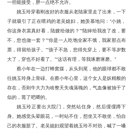
一些能接受，胖一点绝不允许。
姚玉玲穿着刚改好的衣服从老陆家里走了出来，一下
子就吸引了正在喂鸡的老吴媳妇，她羡慕地问：“小姚，
你这身衣裳真好看，陆嫂给做的？”“陆婶给我改了改，要
不，您也做一套？”“你是一人吃饱全家不饿，我家那点布
票，得留给孩子。”“孩子不急，您得先穿上，要不等岁数
大了，穿也不好看了。”“这话有理，等我琢磨琢磨。”
蔡小年在一边打蜂窝煤，从头到尾，他的眼球都不敢
往姚玉玲身上骨碌。在蔡小年心里，这个女人是妖精般的
存在，否则牛大力为啥整天失魂落魄的，气血像被抽干了
似的，蔫了吧唧的。
姚玉玲正要出大院门，突然站住身，然后缓缓蹲下
身。她感觉头晕眼花，一时站不住，想坐又不敢坐，怕自
己的衣服脏了。老吴媳妇观望着姚玉玲不对劲，喊了一嗓