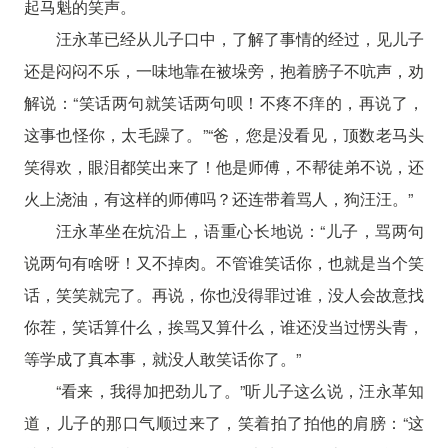
起马魁的笑声。
汪永革已经从儿子口中，了解了事情的经过，见儿子
还是闷闷不乐，一味地靠在被垛旁，抱着膀子不吭声，劝
解说：“笑话两句就笑话两句呗！不疼不痒的，再说了，
这事也怪你，太毛躁了。”“爸，您是没看见，顶数老马头
笑得欢，眼泪都笑出来了！他是师傅，不帮徒弟不说，还
火上浇油，有这样的师傅吗？还连带着骂人，狗汪汪。”
汪永革坐在炕沿上，语重心长地说：“儿子，骂两句
说两句有啥呀！又不掉肉。不管谁笑话你，也就是当个笑
话，笑笑就完了。再说，你也没得罪过谁，没人会故意找
你茬，笑话算什么，挨骂又算什么，谁还没当过愣头青，
等学成了真本事，就没人敢笑话你了。”
“看来，我得加把劲儿了。”听儿子这么说，汪永革知
道，儿子的那口气顺过来了，笑着拍了拍他的肩膀：“这