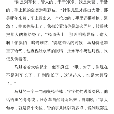
“你是列车长，管人的，干干净净。我是乘警，干活
的，手上抓的全是鸡毛蒜皮。”“针眼儿里才能出大活，那
是哪年来着，车上冒出来一个抢劫的，手里还攥着枪，逼
急了，枪顶你头上了，我都没看清你是怎么弄的，转眼就
把那人的枪给缴了。”“枪顶头上，那叫明枪易躲，这人
啊！怕就怕，暗箭难防。”说这句话的时候，马魁特意加
重了语气，他直视汪永革的眼睛，汪永革不与他对视，只
低头倒着酒。
马魁哈哈大笑起来，似乎疯狂：“哦，对了，你现在
不是列车长了，升副段长了，这说起来，也是大领导
了。”
马魁的一字一句都夹枪带棒，字字句句透着冷风，他
话语里的弯弯绕，汪永革自然能听出来，自嘲说：“啥大
领导，就是换个岗位，管的事儿比以前多点，说到底都是