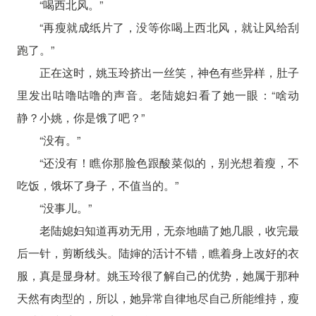
“喝西北风。”
“再瘦就成纸片了，没等你喝上西北风，就让风给刮
跑了。”
正在这时，姚玉玲挤出一丝笑，神色有些异样，肚子
里发出咕噜咕噜的声音。老陆媳妇看了她一眼：“啥动
静？小姚，你是饿了吧？”
“没有。”
“还没有！瞧你那脸色跟酸菜似的，别光想着瘦，不
吃饭，饿坏了身子，不值当的。”
“没事儿。”
老陆媳妇知道再劝无用，无奈地瞄了她几眼，收完最
后一针，剪断线头。陆婶的活计不错，瞧着身上改好的衣
服，真是显身材。姚玉玲很了解自己的优势，她属于那种
天然有肉型的，所以，她异常自律地尽自己所能维持，瘦