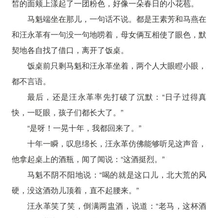
皙的面颊上漾起了一团粉色，好像一朵春日的小花苞。
马魁端坐在那儿，一句话不说。都是王素芳和马燕在
和汪永革有一句没一句地唠着，母女俩互相使了眼色，默
契地各自找了借口，离开了饭桌。
饭桌前只剩马魁和汪永革坐着，两个人大眼瞪小眼，
都不言语。
最后，还是汪永革率先打破了沉默：“日子过得真
快，一眨眼，孩子们都长大了。”
“是呀！一晃十年，我都回来了。”
十年一瞬，叹息绵长，汪永革仿佛能够听见这声音，
他拿起桌上的酒瓶，闻了闻说：“这酒挺烈。”
马魁不阴不阳地说：“喝的就是这口儿，北大荒的风
硬，没这酒劲儿顶着，直不起腰来。”
汪永革笑了笑，倒满两盅酒，说道：“老马，这杯酒