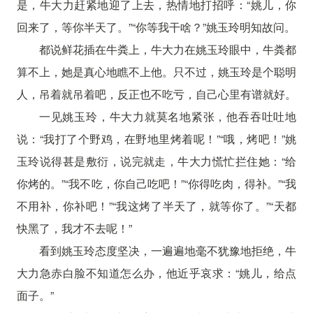
是，牛大力赶紧地迎了上去，热情地打招呼：“姚儿，你
回来了，等你半天了。”“你等我干啥？”姚玉玲明知故问。
都说鲜花插在牛粪上，牛大力在姚玉玲眼中，牛粪都
算不上，她是真心地瞧不上他。只不过，姚玉玲是个聪明
人，吊着就吊着吧，反正也不吃亏，自己心里有谱就好。
一见姚玉玲，牛大力就莫名地紧张，他吞吞吐吐地
说：“我打了个野鸡，在野地里烤着呢！”“哦，烤吧！”姚
玉玲说得甚是敷衍，说完就走，牛大力慌忙拦住她：“给
你烤的。”“我不吃，你自己吃吧！”“你得吃肉，得补。”“我
不用补，你补吧！”“我这烤了半天了，就等你了。”“天都
快黑了，我才不去呢！”
看到姚玉玲态度坚决，一遍遍地毫不犹豫地拒绝，牛
大力急赤白脸不知道怎么办，他近乎哀求：“姚儿，给点
面子。”