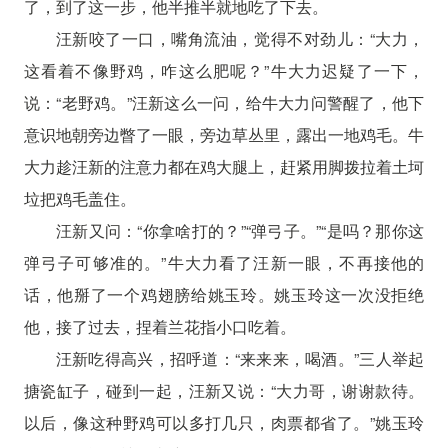
了，到了这一步，他半推半就地吃了下去。
汪新咬了一口，嘴角流油，觉得不对劲儿：“大力，
这看着不像野鸡，咋这么肥呢？”牛大力迟疑了一下，
说：“老野鸡。”汪新这么一问，给牛大力问警醒了，他下
意识地朝旁边瞥了一眼，旁边草丛里，露出一地鸡毛。牛
大力趁汪新的注意力都在鸡大腿上，赶紧用脚拨拉着土坷
垃把鸡毛盖住。
汪新又问：“你拿啥打的？”“弹弓子。”“是吗？那你这
弹弓子可够准的。”牛大力看了汪新一眼，不再接他的
话，他掰了一个鸡翅膀给姚玉玲。姚玉玲这一次没拒绝
他，接了过去，捏着兰花指小口吃着。
汪新吃得高兴，招呼道：“来来来，喝酒。”三人举起
搪瓷缸子，碰到一起，汪新又说：“大力哥，谢谢款待。
以后，像这种野鸡可以多打几只，肉票都省了。”姚玉玲