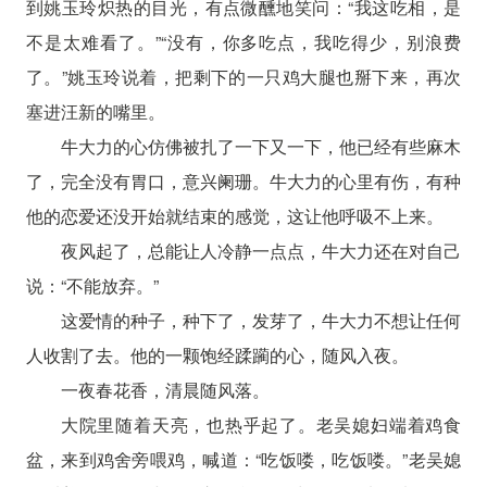
到姚玉玲炽热的目光，有点微醺地笑问：“我这吃相，是
不是太难看了。”“没有，你多吃点，我吃得少，别浪费
了。”姚玉玲说着，把剩下的一只鸡大腿也掰下来，再次
塞进汪新的嘴里。
牛大力的心仿佛被扎了一下又一下，他已经有些麻木
了，完全没有胃口，意兴阑珊。牛大力的心里有伤，有种
他的恋爱还没开始就结束的感觉，这让他呼吸不上来。
夜风起了，总能让人冷静一点点，牛大力还在对自己
说：“不能放弃。”
这爱情的种子，种下了，发芽了，牛大力不想让任何
人收割了去。他的一颗饱经蹂躏的心，随风入夜。
一夜春花香，清晨随风落。
大院里随着天亮，也热乎起了。老吴媳妇端着鸡食
盆，来到鸡舍旁喂鸡，喊道：“吃饭喽，吃饭喽。”老吴媳