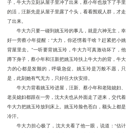
子，牛大力立刻从屋子里冲了出来，蔡小年也放下了手里
的活，汪新先是从屋子里露了个头，看看围观人群，才走
了出来。
牛大力只要一碰到姚玉玲的事儿，就是六神无主，幸
好一旁蔡小年提醒：“大力，你还愣着干啥？赶紧把小姚
背屋里去。”一听要背姚玉玲，牛大力可真激动坏了，他
蹲下身子，蔡小年和汪新把姚玉玲扶上牛大力的背，牛大
力的心都是发颤的，呼吸急促。姚玉玲是万般不愿，只
是，此刻她有气无力，只好任大伙安排。
牛大力背着姚玉玲进屋，汪新、蔡小年和老陆媳妇、
老吴媳妇都跟在一旁，沈大夫也从外面走了进来，交代着
牛大力把姚玉玲放到床上。姚玉玲脸色苍白，额头上都是
冷汗。
牛大力担心极了，沈大夫看了他一眼，说道：“估计